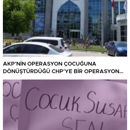
AKP’NİN OPERASYON ÇOCUĞUNA
DÖNÜŞTÜRDÜĞÜ CHP’YE BİR OPERASYON
DAHA!