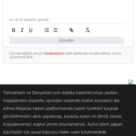
En az 10 karakter gerekli
Gönder
Gönderdiğiniz yorum
moderasyon
ekibi tarafından incelendikten sonra
yayınlanacaktır.
Türkiye'den ve Dünya’dan son dakika haberler, köşe yazıları,
magazinden siyasete, spordan seyahate bütün konuların tek
adresi Malatya Haber platformunda; haber içerikleri kaynak
gösterilmeden alıntı yapılamaz, kanuna aykırı ve izinsiz olarak
kopyalanamaz, başka yerde yayınlanamaz. Aykırı işlem yapan
kişi/kişiler için yasal başvuru hakkı saklı tutulmaktadır.