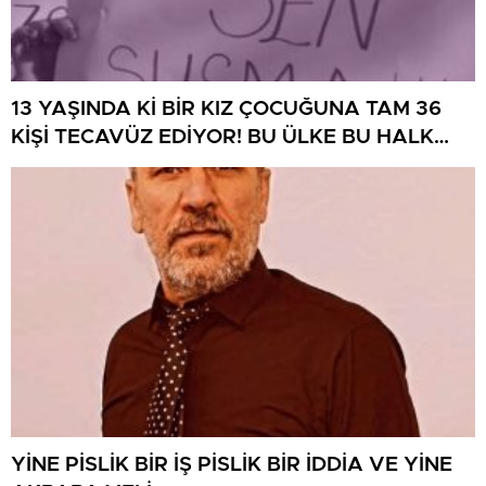
13 YAŞINDA Kİ BİR KIZ ÇOCUĞUNA TAM 36
KİŞİ TECAVÜZ EDİYOR! BU ÜLKE BU HALK
NEREYE SAVRULDU NASIL SAVRULDU!
YİNE PİSLİK BİR İŞ PİSLİK BİR İDDİA VE YİNE