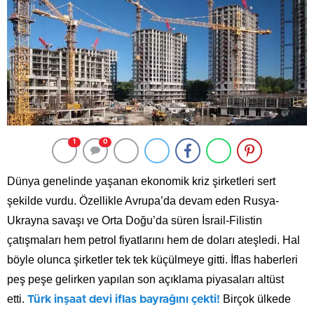
1
0
Dünya genelinde yaşanan ekonomik kriz şirketleri sert
şekilde vurdu. Özellikle Avrupa’da devam eden Rusya-
Ukrayna savaşı ve Orta Doğu’da süren İsrail-Filistin
çatışmaları hem petrol fiyatlarını hem de doları ateşledi. Hal
böyle olunca şirketler tek tek küçülmeye gitti. İflas haberleri
peş peşe gelirken yapılan son açıklama piyasaları altüst
etti.
Birçok ülkede
Türk inşaat devi iflas bayrağını çekti!