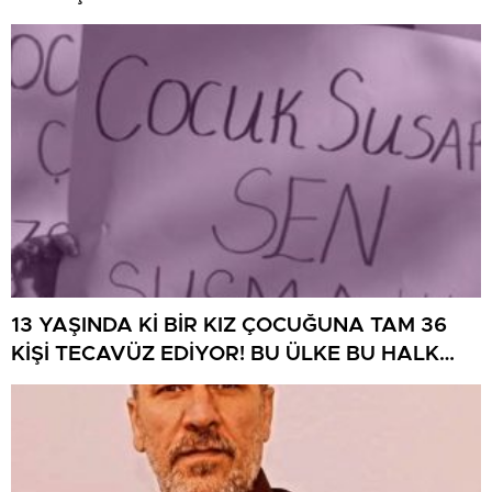
DAHA!
13 YAŞINDA Kİ BİR KIZ ÇOCUĞUNA TAM 36
KİŞİ TECAVÜZ EDİYOR! BU ÜLKE BU HALK
NEREYE SAVRULDU NASIL SAVRULDU!