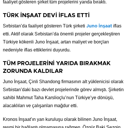
faaliyet gösteren şirket tüm projelerini yarıda bıraktı.
TÜRK İNŞAAT DEVİ İFLAS ETTİ
Sırbistan’da faaliyet gösteren Türk şirketi
iflas
Juno İnşaat
etti. Aktif olarak Sırbistan’da önemli projeler gerçekleştiren
Türkiye kökenli Juno İnşaat, artan maliyet ve borçları
nedeniyle iflas ettiklerini duyurdu.
TÜM PROJELERİNİ YARIDA BIRAKMAK
ZORUNDA KALDILAR
Juno İnşaat, Çinli Shandong firmasının alt yüklenicisi olarak
Sırbistan’daki bazı devlet projelerinde görev almıştı. Şirketin
sahibi Mahmut Taha Karslioçlu’nun Türkiye’ye dönüşü,
alacaklıları ve çalışanları mağdur etti.
Kronos İnşaat’ın yan kuruluşu olarak bilinen Juno İnşaat,
resmi bir bağlantı olmamasına rağmen, Özgür Baki Sezgin