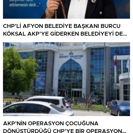
CHP’Lİ AFYON BELEDİYE BAŞKANI BURCU
KÖKSAL AKP’YE GİDERKEN BELEDİYEYİ DE
GÖTÜRÜYOR!
AKP’NİN OPERASYON ÇOCUĞUNA
DÖNÜŞTÜRDÜĞÜ CHP’YE BİR OPERASYON