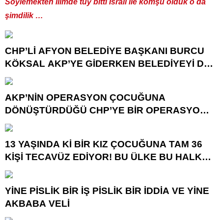
Söylemekten ilimde tüy bitti İsrail ile komşu olduk o da
şimdilik …
CHP’Lİ AFYON BELEDİYE BAŞKANI BURCU
KÖKSAL AKP’YE GİDERKEN BELEDİYEYİ DE
GÖTÜRÜYOR!
AKP’NİN OPERASYON ÇOCUĞUNA
DÖNÜŞTÜRDÜĞÜ CHP’YE BİR OPERASYON
DAHA!
13 YAŞINDA Kİ BİR KIZ ÇOCUĞUNA TAM 36
KİŞİ TECAVÜZ EDİYOR! BU ÜLKE BU HALK
NEREYE SAVRULDU NASIL SAVRULDU!
YİNE PİSLİK BİR İŞ PİSLİK BİR İDDİA VE YİNE
AKBABA VELİ