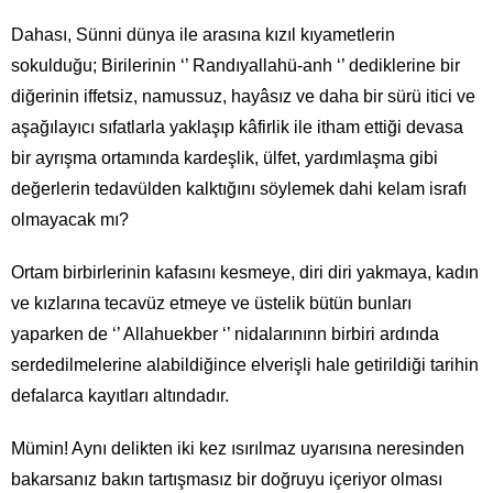
Dahası, Sünni dünya ile arasına kızıl kıyametlerin
sokulduğu; Birilerinin ‘’ Randıyallahü-anh ‘’ dediklerine bir
diğerinin iffetsiz, namussuz, hayâsız ve daha bir sürü itici ve
aşağılayıcı sıfatlarla yaklaşıp kâfirlik ile itham ettiği devasa
bir ayrışma ortamında kardeşlik, ülfet, yardımlaşma gibi
değerlerin tedavülden kalktığını söylemek dahi kelam israfı
olmayacak mı?
Ortam birbirlerinin kafasını kesmeye, diri diri yakmaya, kadın
ve kızlarına tecavüz etmeye ve üstelik bütün bunları
yaparken de ‘’ Allahuekber ‘’ nidalarınınn birbiri ardında
serdedilmelerine alabildiğince elverişli hale getirildiği tarihin
defalarca kayıtları altındadır.
Mümin! Aynı delikten iki kez ısırılmaz uyarısına neresinden
bakarsanız bakın tartışmasız bir doğruyu içeriyor olması