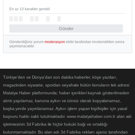
En az 10 karakter gerekli
Gönder
Gönderdiğiniz yorum
moderasyon
ekibi tarafından incelendikten sonra
yayınlanacaktır.
Türkiye'den ve Dünya’dan son dakika haberler, köşe yazıları,
magazinden siyasete, spordan seyahate bütün konuların tek adresi
Malatya Haber platformunda; haber içerikleri kaynak gösterilmeden
alıntı yapılamaz, kanuna aykırı ve izinsiz olarak kopyalanamaz,
başka yerde yayınlanamaz. Aykırı işlem yapan kişi/kişiler için yasal
başvuru hakkı saklı tutulmaktadır. www.malatyahaber.com.tr alan adı
işletmesinin 3d Fabrika ile hiçbir hukuki bağı ve ortaklığı
bulunmamaktadır. Bu alan adı 3d Fabrika reklam ajansı tarafından