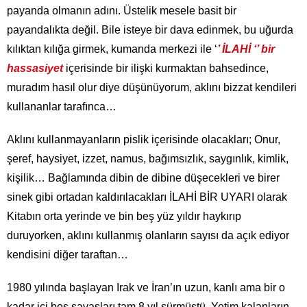
payanda olmanın adını. Üstelik mesele basit bir
payandalıkta değil. Bile isteye bir dava edinmek, bu uğurda
kılıktan kılığa girmek, kumanda merkezi ile ‘
’ İLAHİ ‘’ bir
hassasiyet
içerisinde bir ilişki kurmaktan bahsedince,
muradım hasıl olur diye düşünüyorum, aklını bizzat kendileri
kullananlar tarafınca…
Aklını kullanmayanların pislik içerisinde olacakları; Onur,
şeref, haysiyet, izzet, namus, bağımsızlık, saygınlık, kimlik,
kişilik… Bağlamında dibin de dibine düşecekleri ve birer
sinek gibi ortadan kaldırılacakları İLAHİ BİR UYARI olarak
Kitabın orta yerinde ve bin beş yüz yıldır haykırıp
duruyorken, aklını kullanmış olanların sayısı da açık ediyor
kendisini diğer taraftan…
1980 yılında başlayan Irak ve İran’ın uzun, kanlı ama bir o
kadar içi boş savaşları tam 8 yıl sürmüştü. Yetim kalanların,