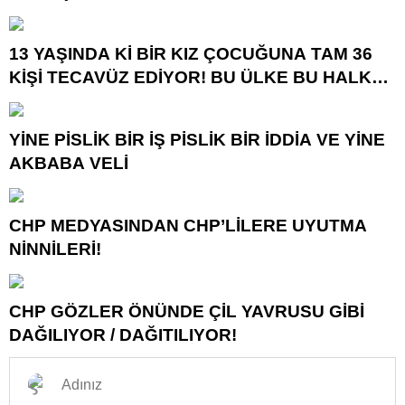
DAHA!
13 YAŞINDA Kİ BİR KIZ ÇOCUĞUNA TAM 36
KİŞİ TECAVÜZ EDİYOR! BU ÜLKE BU HALK
NEREYE SAVRULDU NASIL SAVRULDU!
YİNE PİSLİK BİR İŞ PİSLİK BİR İDDİA VE YİNE
AKBABA VELİ
CHP MEDYASINDAN CHP’LİLERE UYUTMA
NİNNİLERİ!
CHP GÖZLER ÖNÜNDE ÇİL YAVRUSU GİBİ
DAĞILIYOR / DAĞITILIYOR!