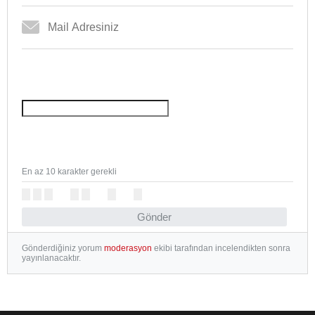
En az 10 karakter gerekli
Gönder
Gönderdiğiniz yorum
moderasyon
ekibi tarafından incelendikten sonra
yayınlanacaktır.