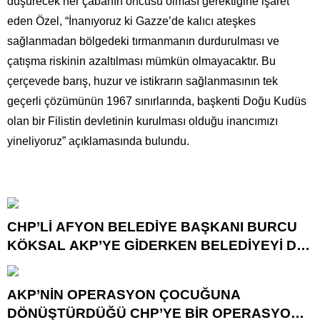
düşürecek her çabanın öncüsü olması gerektiğine işaret
eden Özel, “İnanıyoruz ki Gazze’de kalıcı ateşkes
sağlanmadan bölgedeki tırmanmanın durdurulması ve
çatışma riskinin azaltılması mümkün olmayacaktır. Bu
çerçevede barış, huzur ve istikrarın sağlanmasının tek
geçerli çözümünün 1967 sınırlarında, başkenti Doğu Kudüs
olan bir Filistin devletinin kurulması olduğu inancımızı
yineliyoruz” açıklamasında bulundu.
CHP’Lİ AFYON BELEDİYE BAŞKANI BURCU
KÖKSAL AKP’YE GİDERKEN BELEDİYEYİ DE
GÖTÜRÜYOR!
AKP’NİN OPERASYON ÇOCUĞUNA
DÖNÜŞTÜRDÜĞÜ CHP’YE BİR OPERASYON