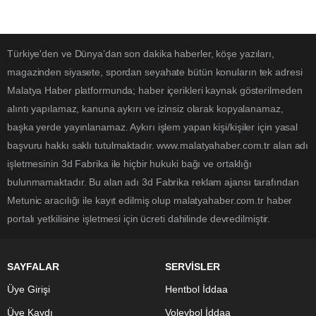
Türkiye'den ve Dünya’dan son dakika haberler, köşe yazıları,
magazinden siyasete, spordan seyahate bütün konuların tek adresi
Malatya Haber platformunda; haber içerikleri kaynak gösterilmeden
alıntı yapılamaz, kanuna aykırı ve izinsiz olarak kopyalanamaz,
başka yerde yayınlanamaz. Aykırı işlem yapan kişi/kişiler için yasal
başvuru hakkı saklı tutulmaktadır. www.malatyahaber.com.tr alan adı
işletmesinin 3d Fabrika ile hiçbir hukuki bağı ve ortaklığı
bulunmamaktadır. Bu alan adı 3d Fabrika reklam ajansı tarafından
Metunic aracılığı ile kayıt edilmiş olup malatyahaber.com.tr haber
portalı yetkilisine işletmesi için ücreti dahilinde devredilmiştir.
SAYFALAR
SERVİSLER
Üye Girişi
Hentbol İddaa
Üye Kaydı
Voleybol İddaa