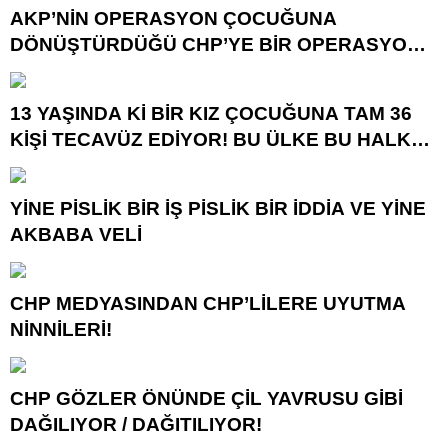
AKP’NİN OPERASYON ÇOCUĞUNA
DÖNÜŞTÜRDÜĞÜ CHP’YE BİR OPERASYON
DAHA!
13 YAŞINDA Kİ BİR KIZ ÇOCUĞUNA TAM 36
KİŞİ TECAVÜZ EDİYOR! BU ÜLKE BU HALK
NEREYE SAVRULDU NASIL SAVRULDU!
YİNE PİSLİK BİR İŞ PİSLİK BİR İDDİA VE YİNE
AKBABA VELİ
CHP MEDYASINDAN CHP’LİLERE UYUTMA
NİNNİLERİ!
CHP GÖZLER ÖNÜNDE ÇİL YAVRUSU GİBİ
DAĞILIYOR / DAĞITILIYOR!