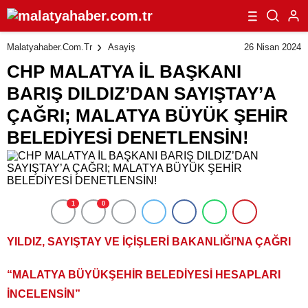
BELEDİYESİ DENETLENSİN!
26 Nisan 2024
Malatyahaber.com.tr
Asayiş
CHP MALATYA İL BAŞKANI
BARIŞ DILDIZ’DAN SAYIŞTAY’A
ÇAĞRI; MALATYA BÜYÜK ŞEHİR
BELEDİYESİ DENETLENSİN!
1
0
YILDIZ, SAYIŞTAY VE İÇİŞLERİ BAKANLIĞI’NA ÇAĞRI
“MALATYA BÜYÜKŞEHİR BELEDİYESİ HESAPLARI
İNCELENSİN”