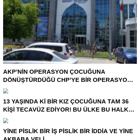
AKP’NİN OPERASYON ÇOCUĞUNA
DÖNÜŞTÜRDÜĞÜ CHP’YE BİR OPERASYON
DAHA!
13 YAŞINDA Kİ BİR KIZ ÇOCUĞUNA TAM 36
KİŞİ TECAVÜZ EDİYOR! BU ÜLKE BU HALK
NEREYE SAVRULDU NASIL SAVRULDU!
YİNE PİSLİK BİR İŞ PİSLİK BİR İDDİA VE YİNE
AKBABA VELİ