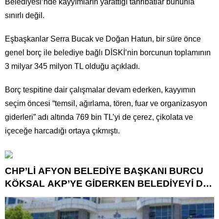
Belediyesi’nde kayyımların yarattığı tahribatlar bununla
sınırlı değil.
Eşbaşkanlar Serra Bucak ve Doğan Hatun, bir süre önce
genel borç ile belediye bağlı DİSKİ’nin borcunun toplamının
3 milyar 345 milyon TL olduğu açıkladı.
Borç tespitine dair çalışmalar devam ederken, kayyımın
seçim öncesi “temsil, ağırlama, tören, fuar ve organizasyon
giderleri” adı altında 769 bin TL’yi de çerez, çikolata ve
içeceğe harcadığı ortaya çıkmıştı.
CHP’Lİ AFYON BELEDİYE BAŞKANI BURCU
KÖKSAL AKP’YE GİDERKEN BELEDİYEYİ DE
GÖTÜRÜYOR!