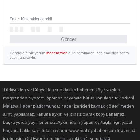
En az 10 karakter gerekli
Gönder
Gönderdiğiniz yorum
moderasyon
ekibi tarafından incelendikten sonra
yayınlanacaktır.
Türkiye'den ve Dünya’dan son dakika haberler, köşe yazıları,
magazinden siyasete, spordan seyahate bütün konuların tek adresi
Malatya Haber platformunda; haber içerikleri kaynak gösterilmeden
alıntı yapılamaz, kanuna aykırı ve izinsiz olarak kopyalanamaz,
başka yerde yayınlanamaz. Aykırı işlem yapan kişi/kişiler için yasal
başvuru hakkı saklı tutulmaktadır. www.malatyahaber.com.tr alan adı
işletmesinin 3d Fabrika ile hiçbir hukuki bağı ve ortaklığı