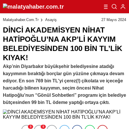
27 Mayıs 2024
Malatyahaber.com.tr
Asayiş
DİNCİ AKADEMİSYEN NİHAT
HATİPOĞLU’NA AKP’Lİ KAYYIM
BELEDİYESİNDEN 100 BİN TL’LİK
KIYAK!
Akp’nin Diyarbakır büyükşehir belediyesine atadığı
kayyımının bıraktığı borçlar gün yüzüne çıkmaya devam
ediyor. En son 769 bin TL'yi çerez(!) çikolata ve içeceğe
harcadığı bilinen kayyımın, seçim öncesi Nihat
Hatipoğlu'nun “Gönül Sohbetleri” programı için belediye
bütçesinden 99 bin TL ödeme yaptığı ortaya çıktı.
5
0