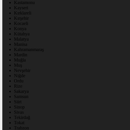
Kastamonu
Kayseri
Kırklareli
Kırşehir
Kocaeli
Konya
Kütahya
Malatya
Manisa
Kahramanmaraş
Mardin
Muğla
Muş
Nevşehir
Niğde
Ordu
Rize
Sakarya
Samsun
Siirt
Sinop
Sivas
Tekirdağ
Tokat
Trabzon