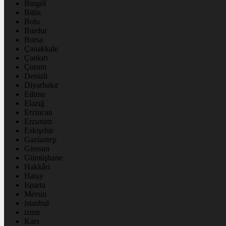
Bingöl
Bitlis
Bolu
Burdur
Bursa
Çanakkale
Çankırı
Çorum
Denizli
Diyarbakır
Edirne
Elazığ
Erzincan
Erzurum
Eskişehir
Gaziantep
Giresun
Gümüşhane
Hakkâri
Hatay
Isparta
Mersin
istanbul
izmir
Kars