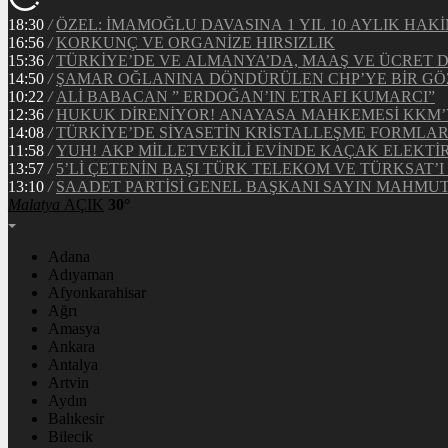
18:30
/
ÖZEL: İMAMOĞLU DAVASINA 1 YIL 10 AYLIK HA
16:56
/
KORKUNÇ VE ORGANİZE HIRSIZLIK
15:36
/
TÜRKİYE’DE VE ALMANYA’DA, MAAŞ VE ÜCRET 
14:50
/
ŞAMAR OĞLANINA DÖNDÜRÜLEN CHP’YE BİR GÖ
10:22
/
ALİ BABACAN ” ERDOĞAN’IN ETRAFI KUMARCI”
12:36
/
HUKUK DİRENİYOR! ANAYASA MAHKEMESİ KKM’Y
14:08
/
TÜRKİYE’DE SİYASETİN KRİSTALLEŞME FORMLAR
11:58
/
YUH! AKP MİLLETVEKİLİ EVİNDE KAÇAK ELEKTİ
13:57
/
5’Lİ ÇETENİN BAŞI TÜRK TELEKOM VE TÜRKSAT’I 
13:10
/
SAADET PARTİSİ GENEL BAŞKANI SAYIN MAHMUT 
Malatya
AÇIK
30°
Adana
Adıyaman
Afyonkarahisar
Ağrı
Amasya
Ankara
Antalya
Artvin
Aydın
Balıkesir
Bilecik