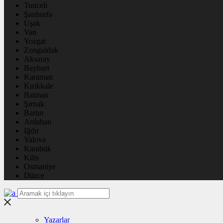
Tunceli
Şanlıurfa
Uşak
Van
Yozgat
Zonguldak
Aksaray
Bayburt
Karaman
Kırıkkale
Batman
Şırnak
Bartın
Ardahan
Iğdır
Yalova
Karabük
Kilis
Osmaniye
Düzce
Yazarlar