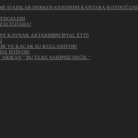
KİMİ ATADILAR DERKEN KENDİSİNİ KANTARA KOYDUĞUN
DENGELERİ
ZALTI DAHA!
E KAYNAK AKTARIMINI İPTAL ETTİ!
I
RİK VE KAÇAK SU KULLANIYOR!
DA İSTİYOR!
ARIKAN ” BU ÜLKE SAHİPSİZ DEĞİL ”