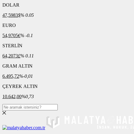
DOLAR
47,5983
$
% 0.05
EURO
54,9705
€
% -0.1
STERLİN
64,2073
£
% 0.11
GRAM ALTIN
6.495,72
%-0,01
ÇEYREK ALTIN
10.642,00
%0,73