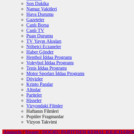
Son Dakika
Namaz Vakitleri
Hava Durumu
Gazeteler
Canlı Borsa
Canlı TV
Puan Durumu
TV Yayın Akışları
Nöbetçi Eczaneler
Haber Gönder
Hentbol İddaa Programı
Voleybol İddaa Programı
Tenis İddaa Programı
Motor Sporları İddaa Programı
Dövizler
Kripto Paralar
Altınlar
Pariteler
Hisseler
Vizyondaki Filmler
Haftanın Filmleri
Popüler Fragmanlar
Vizyon Takvimi
Anasayfa
/
Siyaset
/
DOĞRU PARTİ’DEN KEMAL KILIÇDARO