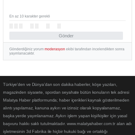
En az 10 karakter gerekli
Gönder
Gönderdiğiniz yorum
moderasyon
ekibi tarafından incelendikten sonra
yayınlanacaktır.
Türkiye'den ve Dünya’dan son dakika haberler, köşe yazıları,
magazinden siyasete, spordan seyahate bütün konuların tek adresi
Malatya Haber platformunda; haber içerikleri kaynak gösterilmeden
alıntı yapılamaz, kanuna aykırı ve izinsiz olarak kopyalanamaz,
başka yerde yayınlanamaz. Aykırı işlem yapan kişi/kişiler için yasal
başvuru hakkı saklı tutulmaktadır. www.malatyahaber.com.tr alan adı
işletmesinin 3d Fabrika ile hiçbir hukuki bağı ve ortaklığı