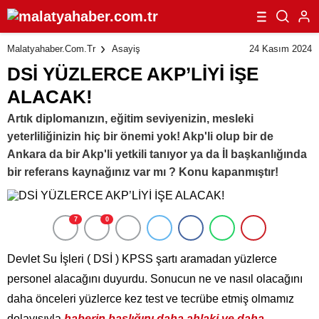
24 Kasım 2024
Malatyahaber.com.tr
Asayiş
DSİ YÜZLERCE AKP’LİYİ İŞE
ALACAK!
Artık diplomanızın, eğitim seviyenizin, mesleki
yeterliliğinizin hiç bir önemi yok! Akp'li olup bir de
Ankara da bir Akp'li yetkili tanıyor ya da İl başkanlığında
bir referans kaynağınız var mı ? Konu kapanmıştır!
7
0
Devlet Su İşleri ( DSİ ) KPSS şartı aramadan yüzlerce
personel alacağını duyurdu. Sonucun ne ve nasıl olacağını
daha önceleri yüzlerce kez test ve tecrübe etmiş olmamız
dolayısıyla
haberin başlığını daha ahlaki ve daha