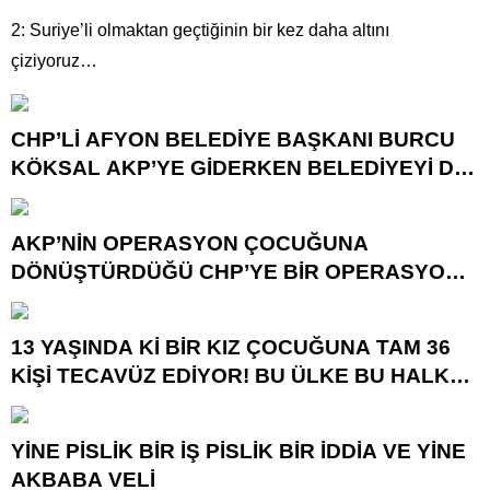
2: Suriye’li olmaktan geçtiğinin bir kez daha altını
çiziyoruz…
CHP’Lİ AFYON BELEDİYE BAŞKANI BURCU
KÖKSAL AKP’YE GİDERKEN BELEDİYEYİ DE
GÖTÜRÜYOR!
AKP’NİN OPERASYON ÇOCUĞUNA
DÖNÜŞTÜRDÜĞÜ CHP’YE BİR OPERASYON
DAHA!
13 YAŞINDA Kİ BİR KIZ ÇOCUĞUNA TAM 36
KİŞİ TECAVÜZ EDİYOR! BU ÜLKE BU HALK
NEREYE SAVRULDU NASIL SAVRULDU!
YİNE PİSLİK BİR İŞ PİSLİK BİR İDDİA VE YİNE
AKBABA VELİ