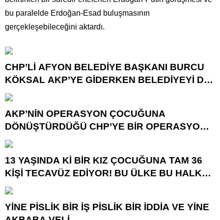
bu paralelde Erdoğan-Esad buluşmasının
gerçekleşebileceğini aktardı.
CHP’Lİ AFYON BELEDİYE BAŞKANI BURCU
KÖKSAL AKP’YE GİDERKEN BELEDİYEYİ DE
GÖTÜRÜYOR!
AKP’NİN OPERASYON ÇOCUĞUNA
DÖNÜŞTÜRDÜĞÜ CHP’YE BİR OPERASYON
DAHA!
13 YAŞINDA Kİ BİR KIZ ÇOCUĞUNA TAM 36
KİŞİ TECAVÜZ EDİYOR! BU ÜLKE BU HALK
NEREYE SAVRULDU NASIL SAVRULDU!
YİNE PİSLİK BİR İŞ PİSLİK BİR İDDİA VE YİNE
AKBABA VELİ