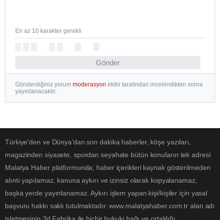
En az 10 karakter gerekli
Gönder
Gönderdiğiniz yorum
moderasyon
ekibi tarafından incelendikten sonra
yayınlanacaktır.
Türkiye'den ve Dünya’dan son dakika haberler, köşe yazıları,
magazinden siyasete, spordan seyahate bütün konuların tek adresi
Malatya Haber platformunda; haber içerikleri kaynak gösterilmeden
alıntı yapılamaz, kanuna aykırı ve izinsiz olarak kopyalanamaz,
başka yerde yayınlanamaz. Aykırı işlem yapan kişi/kişiler için yasal
başvuru hakkı saklı tutulmaktadır. www.malatyahaber.com.tr alan adı
işletmesinin 3d Fabrika ile hiçbir hukuki bağı ve ortaklığı