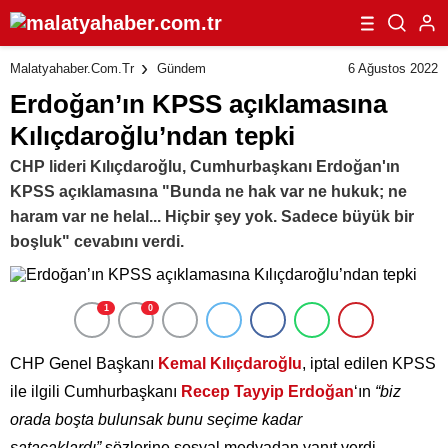
6 Ağustos 2022
Malatyahaber.com.tr
Gündem
Erdoğan’ın KPSS açıklamasına
Kılıçdaroğlu’ndan tepki
CHP lideri Kılıçdaroğlu, Cumhurbaşkanı Erdoğan'ın
KPSS açıklamasına "Bunda ne hak var ne hukuk; ne
haram var ne helal... Hiçbir şey yok. Sadece büyük bir
boşluk" cevabını verdi.
1
0
CHP Genel Başkanı
Kemal Kılıçdaroğlu
, iptal edilen KPSS
ile ilgili Cumhurbaşkanı
Recep Tayyip Erdoğan
‘ın
“biz
orada boşta bulunsak bunu seçime kadar
satacaklardı”
sözlerine sosyal medyadan yanıt verdi.