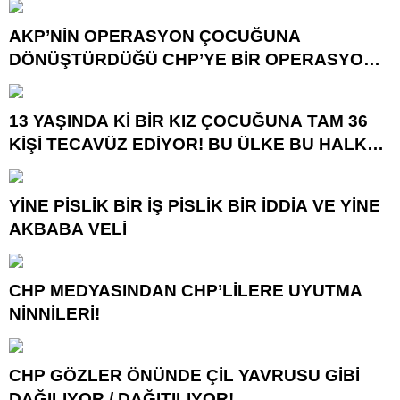
AKP’NİN OPERASYON ÇOCUĞUNA
DÖNÜŞTÜRDÜĞÜ CHP’YE BİR OPERASYON
DAHA!
13 YAŞINDA Kİ BİR KIZ ÇOCUĞUNA TAM 36
KİŞİ TECAVÜZ EDİYOR! BU ÜLKE BU HALK
NEREYE SAVRULDU NASIL SAVRULDU!
YİNE PİSLİK BİR İŞ PİSLİK BİR İDDİA VE YİNE
AKBABA VELİ
CHP MEDYASINDAN CHP’LİLERE UYUTMA
NİNNİLERİ!
CHP GÖZLER ÖNÜNDE ÇİL YAVRUSU GİBİ
DAĞILIYOR / DAĞITILIYOR!