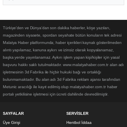
Türkiye'den ve Dünya’dan son dakika haberler, köşe yazıları,
magazinden siyasete, spordan seyahate bütün konuların tek adresi
Malatya Haber platformunda; haber içerikleri kaynak gösterilmeden
alıntı yapılamaz, kanuna aykırı ve izinsiz olarak kopyalanamaz,
başka yerde yayınlanamaz. Aykırı işlem yapan kişi/kişiler için yasal
başvuru hakkı saklı tutulmaktadır. www.malatyahaber.com.tr alan adı
işletmesinin 3d Fabrika ile hiçbir hukuki bağı ve ortaklığı
bulunmamaktadır. Bu alan adı 3d Fabrika reklam ajansı tarafından
Metunic aracılığı ile kayıt edilmiş olup malatyahaber.com.tr haber
portalı yetkilisine işletmesi için ücreti dahilinde devredilmiştir.
SAYFALAR
SERVİSLER
Üye Girişi
Hentbol İddaa