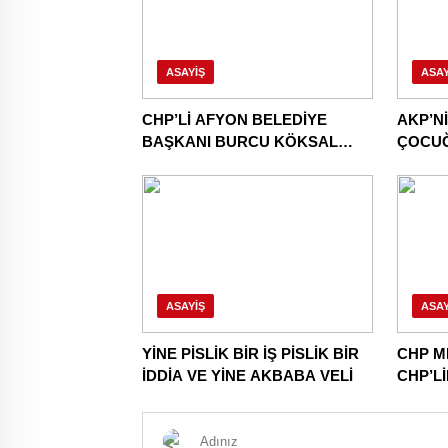
ASAYIŞ
ASAY
CHP’Lİ AFYON BELEDİYE
AKP’N
BAŞKANI BURCU KÖKSAL
ÇOCU
AKP’YE GİDERKEN
CHP’Y
BELEDİYEYİ DE GÖTÜRÜYOR!
DAHA!
ASAYIŞ
ASAY
YİNE PİSLİK BİR İŞ PİSLİK BİR
CHP M
İDDİA VE YİNE AKBABA VELİ
CHP’L
NİNNİL