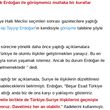
ak Erdoğan ile görüşmemiz mutlaka bir kurallar
iye Halk Meclisi seçimleri sonrası gazetecilere yaptığı
ep Tayyip Erdoğan
’ın kendisiyle
görüşme
talebine şöyle
sürecine yönelik daha önce yaptığı açıklamalara
Türkiye ile olumlu ilişkiler geliştirmekten yanayız. Bu en
arıyla sorun yaşamak istemez. Ancak bu durum Erdoğan ile
elmemektedir ‘’ dedi.
ğı bir açıklamada, Suriye ile ilişkilerin düzeltilmesi
abileceklerini belirtmişti. Erdoğan, “Beşar Esad Türkiye
m attığı anda biz de ona karşı o yaklaşımı gösteririz.
etle birlikte de Türkiye-Suriye ilişkilerini geçmişte
yoruz. Davetimiz her an olabilir.
” ifadelerini kullanmıştı.