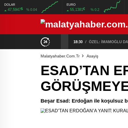
DOLAR
EURO
$
€
47,5947
55,1381
% 0.04
% 0.2
00:00
00:00
00:00
00:00
ÖZEL: İMAMOĞLU DAVASINA 1 YIL 10 AYLIK HAKİMİ ATADILAR DERKEN KENDİSİNİ KANTARA KOYDUĞUNUN ELBETTE FARKINDA!
16:56
/
KORKUNÇ VE ORGANİ
Malatyahaber.com.tr
Asayiş
ESAD’TAN E
GÖRÜŞMEYE
Beşar Esad: Erdoğan ile koşulsuz b