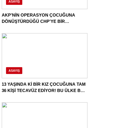
ASAYIŞ
AKP’NİN OPERASYON ÇOCUĞUNA
DÖNÜŞTÜRDÜĞÜ CHP’YE BİR
OPERASYON DAHA!
ASAYIŞ
13 YAŞINDA Kİ BİR KIZ ÇOCUĞUNA TAM
36 KİŞİ TECAVÜZ EDİYOR! BU ÜLKE BU
HALK NEREYE SAVRULDU NASIL
SAVRULDU!