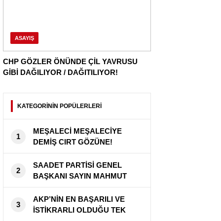
ASAYIŞ
CHP GÖZLER ÖNÜNDE ÇİL YAVRUSU
GİBİ DAĞILIYOR / DAĞITILIYOR!
KATEGORİNİN POPÜLERLERİ
MEŞALECİ MEŞALECİYE
1
DEMİŞ CIRT GÖZÜNE!
SAADET PARTİSİ GENEL
2
BAŞKANI SAYIN MAHMUT
ARIKAN ” BU ÜLKE SAHİPSİZ
DEĞİL ”
AKP’NİN EN BAŞARILI VE
3
İSTİKRARLI OLDUĞU TEK
ALAN! ZAM ZAM VE ZAM HEM