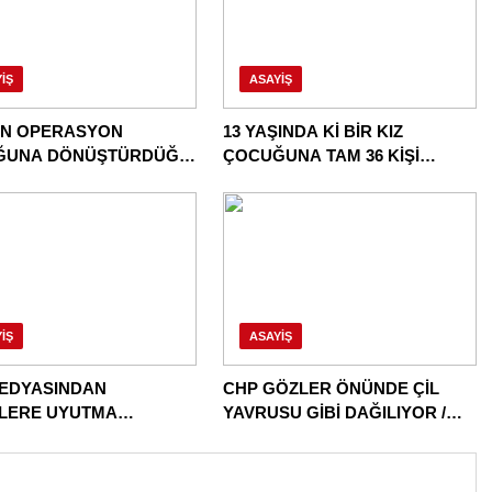
IŞ
ASAYIŞ
İN OPERASYON
13 YAŞINDA Kİ BİR KIZ
ĞUNA DÖNÜŞTÜRDÜĞÜ
ÇOCUĞUNA TAM 36 KİŞİ
E BİR OPERASYON
TECAVÜZ EDİYOR! BU ÜLKE
BU HALK NEREYE SAVRULDU
NASIL SAVRULDU!
IŞ
ASAYIŞ
EDYASINDAN
CHP GÖZLER ÖNÜNDE ÇİL
İLERE UYUTMA
YAVRUSU GİBİ DAĞILIYOR /
ERİ!
DAĞITILIYOR!