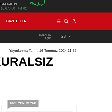
EYREK ALTIN
10.673,00
%1,02
00:00
GAZETELER
MALATYA
28°
15:36
/
TÜRKİYE’DE VE ALMANYA’DA, MAAŞ VE ÜCRET DEN
AÇIK
Yayınlanma Tarihi: 16 Temmuz 2024 11:52
KURALSIZ
HIZLI YORUM YAP