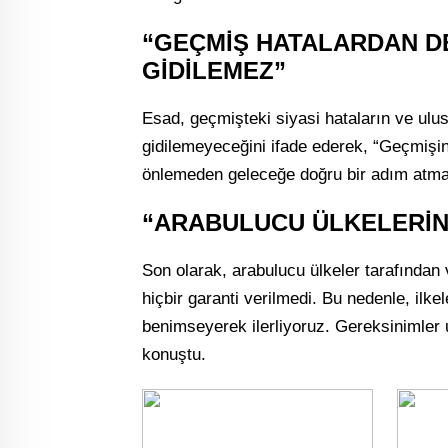
“GEÇMİŞ HATALARDAN D
GİDİLEMEZ”
Esad, geçmişteki siyasi hataların ve ulusl
gidilemeyeceğini ifade ederek, “Geçmişin
önlemeden geleceğe doğru bir adım atma
“ARABULUCU ÜLKELERİN
Son olarak, arabulucu ülkeler tarafından v
hiçbir garanti verilmedi. Bu nedenle, ilk
benimseyerek ilerliyoruz. Gereksinimler u
konuştu.