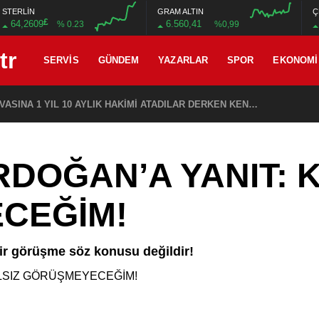
STERLİN
GRAM ALTIN
Ç
£
64,2609
6.560,41
% 0.23
%0,99
00:00
00:00
00:00
00:00
SERVIS
GÜNDEM
YAZARLAR
SPOR
EKONOMI
ZE HIRSIZLIK
RDOĞAN’A YANIT: 
CEĞİM!
ir görüşme söz konusu değildir!