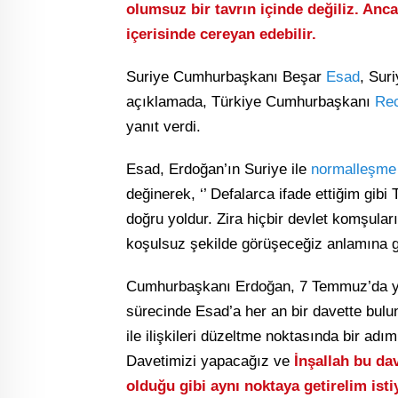
olumsuz bir tavrın içinde değiliz. Anc
içerisinde cereyan edebilir.
Suriye Cumhurbaşkanı Beşar
Esad
, Sur
açıklamada, Türkiye Cumhurbaşkanı
Rec
yanıt verdi.
Esad, Erdoğan’ın Suriye ile
normalleşme
değinerek, ‘’ Defalarca ifade ettiğim gibi 
doğru yoldur. Zira hiçbir devlet komşul
koşulsuz şekilde görüşeceğiz anlamına g
Cumhurbaşkanı Erdoğan, 7 Temmuz’da yaptı
sürecinde Esad’a her an bir davette bulun
ile ilişkileri düzeltme noktasında bir adı
Davetimizi yapacağız ve
İnşallah bu dav
olduğu gibi aynı noktaya getirelim isti