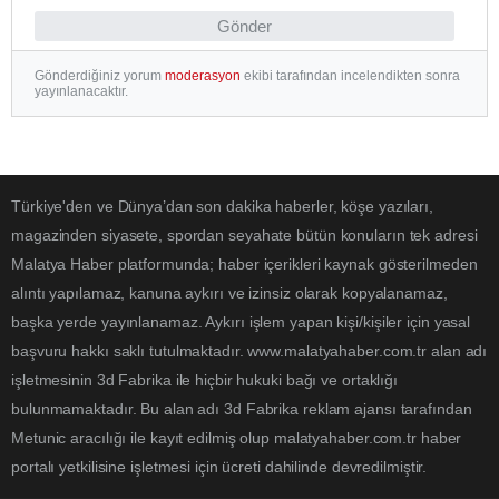
Gönder
Gönderdiğiniz yorum
moderasyon
ekibi tarafından incelendikten sonra
yayınlanacaktır.
Türkiye'den ve Dünya’dan son dakika haberler, köşe yazıları,
magazinden siyasete, spordan seyahate bütün konuların tek adresi
Malatya Haber platformunda; haber içerikleri kaynak gösterilmeden
alıntı yapılamaz, kanuna aykırı ve izinsiz olarak kopyalanamaz,
başka yerde yayınlanamaz. Aykırı işlem yapan kişi/kişiler için yasal
başvuru hakkı saklı tutulmaktadır. www.malatyahaber.com.tr alan adı
işletmesinin 3d Fabrika ile hiçbir hukuki bağı ve ortaklığı
bulunmamaktadır. Bu alan adı 3d Fabrika reklam ajansı tarafından
Metunic aracılığı ile kayıt edilmiş olup malatyahaber.com.tr haber
portalı yetkilisine işletmesi için ücreti dahilinde devredilmiştir.