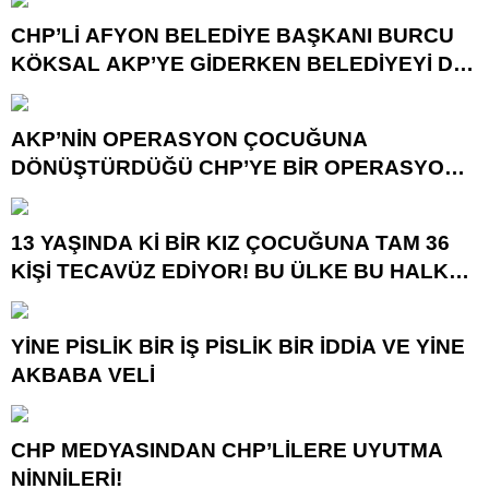
CHP’Lİ AFYON BELEDİYE BAŞKANI BURCU
KÖKSAL AKP’YE GİDERKEN BELEDİYEYİ DE
GÖTÜRÜYOR!
AKP’NİN OPERASYON ÇOCUĞUNA
DÖNÜŞTÜRDÜĞÜ CHP’YE BİR OPERASYON
DAHA!
13 YAŞINDA Kİ BİR KIZ ÇOCUĞUNA TAM 36
KİŞİ TECAVÜZ EDİYOR! BU ÜLKE BU HALK
NEREYE SAVRULDU NASIL SAVRULDU!
YİNE PİSLİK BİR İŞ PİSLİK BİR İDDİA VE YİNE
AKBABA VELİ
CHP MEDYASINDAN CHP’LİLERE UYUTMA
NİNNİLERİ!