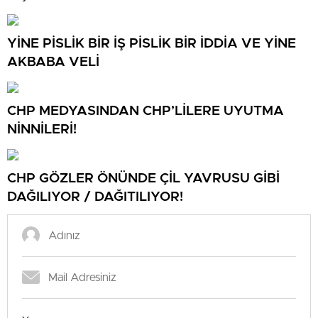
NEREYE SAVRULDU NASIL SAVRULDU!
YİNE PİSLİK BİR İŞ PİSLİK BİR İDDİA VE YİNE
AKBABA VELİ
CHP MEDYASINDAN CHP’LİLERE UYUTMA
NİNNİLERİ!
CHP GÖZLER ÖNÜNDE ÇİL YAVRUSU GİBİ
DAĞILIYOR / DAĞITILIYOR!