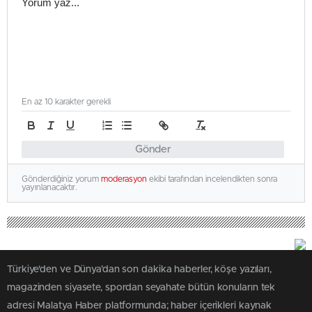
En az 10 karakter gerekli
Gönder
Gönderdiğiniz yorum
moderasyon
ekibi tarafından incelendikten sonra
yayınlanacaktır.
Türkiye'den ve Dünya’dan son dakika haberler, köşe yazıları,
magazinden siyasete, spordan seyahate bütün konuların tek
adresi Malatya Haber platformunda; haber içerikleri kaynak