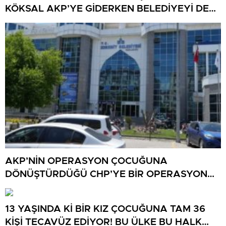
KÖKSAL AKP’YE GİDERKEN BELEDİYEYİ DE
GÖTÜRÜYOR!
AKP’NİN OPERASYON ÇOCUĞUNA
DÖNÜŞTÜRDÜĞÜ CHP’YE BİR OPERASYON
DAHA!
13 YAŞINDA Kİ BİR KIZ ÇOCUĞUNA TAM 36
KİŞİ TECAVÜZ EDİYOR! BU ÜLKE BU HALK