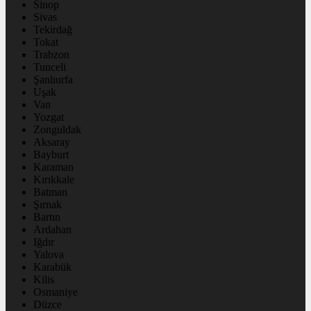
Sinop
Sivas
Tekirdağ
Tokat
Trabzon
Tunceli
Şanlıurfa
Uşak
Van
Yozgat
Zonguldak
Aksaray
Bayburt
Karaman
Kırıkkale
Batman
Şırnak
Bartın
Ardahan
Iğdır
Yalova
Karabük
Kilis
Osmaniye
Düzce