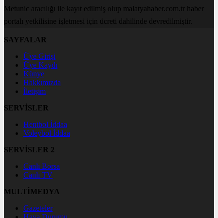
Metunic aracılığı ile kayıt edilmiş olup malatyahaber.com.tr haber
portalı yetkilisine işletmesi için ücreti dahilinde devredilmiştir.
SAYFALAR
Üye Girişi
Üye Kaydı
Künye
Hakkımızda
İletişim
SERVİSLER
Hentbol İddaa
Voleybol İddaa
SERVİSLER 2
Canlı Borsa
Canlı TV
MULTİMEDYA
Gazeteler
Hava Durumu