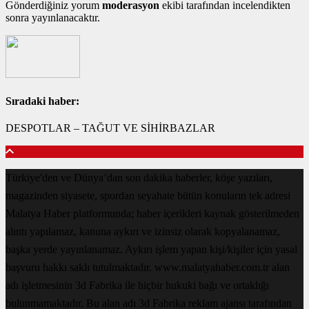
Gönderdiğiniz yorum
moderasyon
ekibi tarafından incelendikten
sonra yayınlanacaktır.
Sıradaki haber:
DESPOTLAR – TAĞUT VE SİHİRBAZLAR
Türkiye'den ve Dünya’dan son dakika haberler, köşe yazıları,
magazinden siyasete, spordan seyahate bütün konuların tek adresi
Malatya Haber platformunda; haber içerikleri kaynak gösterilmeden
alıntı yapılamaz, kanuna aykırı ve izinsiz olarak kopyalanamaz,
başka yerde yayınlanamaz. Aykırı işlem yapan kişi/kişiler için yasal
başvuru hakkı saklı tutulmaktadır. www.malatyahaber.com.tr alan
adı işletmesinin 3d Fabrika ile hiçbir hukuki bağı ve ortaklığı
bulunmamaktadır. Bu alan adı 3d Fabrika reklam ajansı tarafından