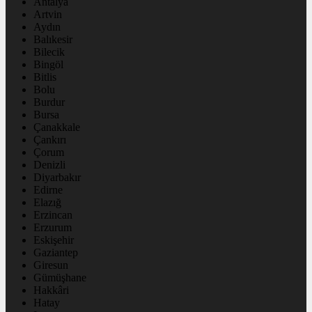
Antalya
Artvin
Aydın
Balıkesir
Bilecik
Bingöl
Bitlis
Bolu
Burdur
Bursa
Çanakkale
Çankırı
Çorum
Denizli
Diyarbakır
Edirne
Elazığ
Erzincan
Erzurum
Eskişehir
Gaziantep
Giresun
Gümüşhane
Hakkâri
Hatay