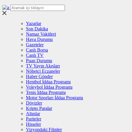
Yazarlar
Son Dakika
Namaz Vakitleri
Hava Durumu
Gazeteler
Canlı Borsa
Canlı TV
Puan Durumu
TV Yayın Akışları
Nöbetçi Eczaneler
Haber Gönder
Hentbol İddaa Programı
Voleybol İddaa Programı
Tenis İddaa Programı
Motor Sporları İddaa Programı
Dövizler
Kripto Paralar
Altınlar
Pariteler
Hisseler
Vizyondaki Filmler