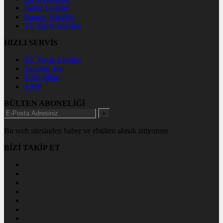
Haber Gönder
Namaz Vakitleri
TV Yayın Akışları
HIZLI SERVİS
TV Yayın Akışları
Yazarlar Site
Tenis İddaa
AMP
BÜLTEN ABONELİĞİ
+
Bu web sitesinden haber ve ebülten almak istiyorum
BİZİ TAKİP ET