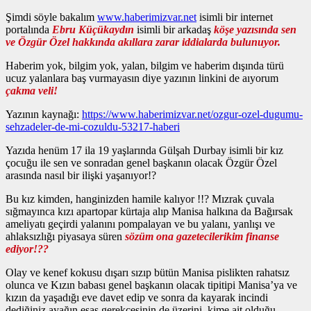
Şimdi söyle bakalım
www.haberimizvar.net
isimli bir internet
portalında
Ebru Küçükaydın
isimli bir arkadaş
köşe yazısında sen
ve Özgür Özel hakkında akıllara zarar iddialarda bulunuyor.
Haberim yok, bilgim yok, yalan, bilgim ve haberim dışında türü
ucuz yalanlara baş vurmayasın diye yazının linkini de aıyorum
çakma veli!
Yazının kaynağı:
https://www.haberimizvar.net/ozgur-ozel-dugumu-
sehzadeler-de-mi-cozuldu-53217-haberi
Yazıda henüm 17 ila 19 yaşlarında Gülşah Durbay isimli bir kız
çocuğu ile sen ve sonradan genel başkanın olacak Özgür Özel
arasında nasıl bir ilişki yaşanıyor!?
Bu kız kimden, hanginizden hamile kalıyor !!? Mızrak çuvala
sığmayınca kızı apartopar kürtaja alıp Manisa halkına da Bağırsak
ameliyatı geçirdi yalanını pompalayan ve bu yalanı, yanlışı ve
ahlaksızlığı piyasaya süren
sözüm ona gazetecilerikim finanse
ediyor!??
Olay ve kenef kokusu dışarı sızıp bütün Manisa pislikten rahatsız
olunca ve Kızın babası genel başkanın olacak tipitipi Manisa’ya ve
kızın da yaşadığı eve davet edip ve sonra da kayarak incindi
dediğiniz ayağın esas gerekçesinin de üzerini, kime ait olduğu