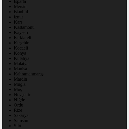
Isparta
Mersin
istanbul
izmir
Kars
Kastamonu
Kayseri
Kırklareli
Kırşehir
Kocaeli
Konya
Kütahya
Malatya
Manisa
Kahramanmaraş
Mardin
Muğla
Muş
Nevşehir
Niğde
Ordu
Rize
Sakarya
Samsun
Siirt