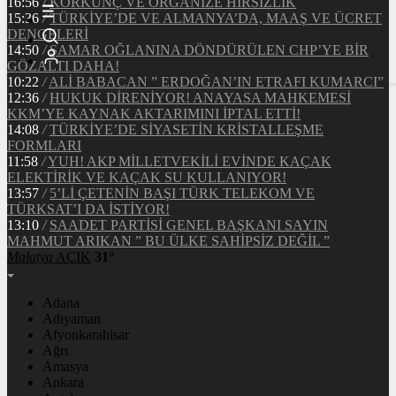
16:56
/
KORKUNÇ VE ORGANİZE HIRSIZLIK
15:36
/
TÜRKİYE’DE VE ALMANYA’DA, MAAŞ VE ÜCRET
DENGELERİ
14:50
/
ŞAMAR OĞLANINA DÖNDÜRÜLEN CHP’YE BİR
GÖZALTI DAHA!
10:22
/
ALİ BABACAN ” ERDOĞAN’IN ETRAFI KUMARCI”
12:36
/
HUKUK DİRENİYOR! ANAYASA MAHKEMESİ
KKM’YE KAYNAK AKTARIMINI İPTAL ETTİ!
14:08
/
TÜRKİYE’DE SİYASETİN KRİSTALLEŞME
FORMLARI
11:58
/
YUH! AKP MİLLETVEKİLİ EVİNDE KAÇAK
ELEKTİRİK VE KAÇAK SU KULLANIYOR!
13:57
/
5’Lİ ÇETENİN BAŞI TÜRK TELEKOM VE
TÜRKSAT’I DA İSTİYOR!
13:10
/
SAADET PARTİSİ GENEL BAŞKANI SAYIN
MAHMUT ARIKAN ” BU ÜLKE SAHİPSİZ DEĞİL ”
Malatya
AÇIK
31°
Adana
Adıyaman
Afyonkarahisar
Ağrı
Amasya
Ankara