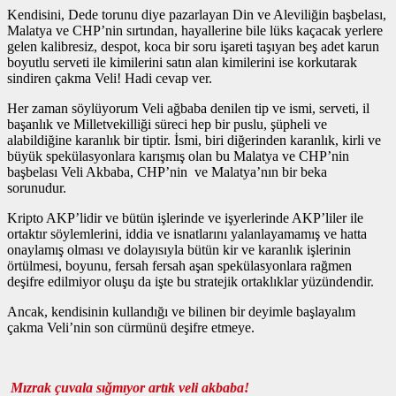
Kendisini, Dede torunu diye pazarlayan Din ve Aleviliğin başbelası,
Malatya ve CHP’nin sırtından, hayallerine bile lüks kaçacak yerlere
gelen kalibresiz, despot, koca bir soru işareti taşıyan beş adet karun
boyutlu serveti ile kimilerini satın alan kimilerini ise korkutarak
sindiren çakma Veli! Hadi cevap ver.
Her zaman söylüyorum Veli ağbaba denilen tip ve ismi, serveti, il
başanlık ve Milletvekilliği süreci hep bir puslu, şüpheli ve
alabildiğine karanlık bir tiptir. İsmi, biri diğerinden karanlık, kirli ve
büyük spekülasyonlara karışmış olan bu Malatya ve CHP’nin
başbelası Veli Akbaba, CHP’nin ve Malatya’nın bir beka
sorunudur.
Kripto AKP’lidir ve bütün işlerinde ve işyerlerinde AKP’liler ile
ortaktır söylemlerini, iddia ve isnatlarını yalanlayamamış ve hatta
onaylamış olması ve dolayısıyla bütün kir ve karanlık işlerinin
örtülmesi, boyunu, fersah fersah aşan spekülasyonlara rağmen
deşifre edilmiyor oluşu da işte bu stratejik ortaklıklar yüzündendir.
Ancak, kendisinin kullandığı ve bilinen bir deyimle başlayalım
çakma Veli’nin son cürmünü deşifre etmeye.
Mızrak çuvala sığmıyor artık veli akbaba!