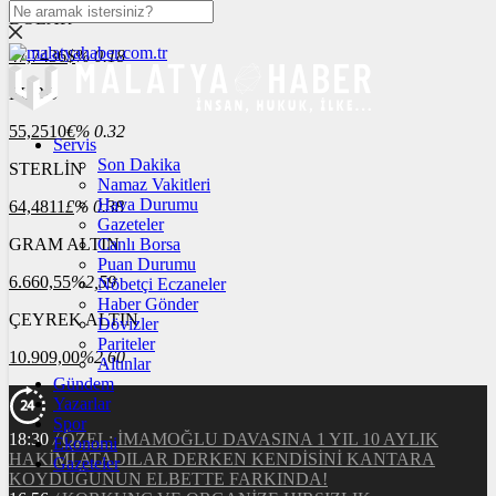
DOLAR
47,7436
$
% 0.18
EURO
55,2510
€
% 0.32
Servis
Son Dakika
STERLİN
Namaz Vakitleri
Hava Durumu
64,4811
£
% 0.38
Gazeteler
GRAM ALTIN
Canlı Borsa
Puan Durumu
6.660,55
%2,59
Nöbetçi Eczaneler
Haber Gönder
ÇEYREK ALTIN
Dövizler
Pariteler
10.909,00
%2,60
Altınlar
Gündem
Yazarlar
Spor
18:30
/
ÖZEL: İMAMOĞLU DAVASINA 1 YIL 10 AYLIK
Ekonomi
HAKİMİ ATADILAR DERKEN KENDİSİNİ KANTARA
Gazeteler
KOYDUĞUNUN ELBETTE FARKINDA!