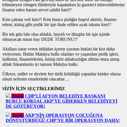
bilinmeyen röntgen filmleriyle kapatırken ki gazeteci müsveddelerini
finanse eden haram servet sahibi kim!?
Kim çakma veli kim?! Kim bunca pisliğin başrol aktörü, finanse
edeni, kürtaj gibi pislik bir işin ihale edilen ayak takımı kim!?
Bir tek gün bile olsa ahlaklı, hayırlı ve düzgün bir işin içinde
olmayacak mısın bay DEDE TORUNU!?
Akıllara zarar veren iddiaları içeren yazının linkini bir kez daha
veriyorum. Bütün Malatya halkı olanları ve yaşanılan pislik işleri,
faillerini, finansörlerini, kürtaj türü ahlaksızlığın dibine imza atmış
ahlak fukaralarını iyi tanısın Malatya halkı.
Ülkeye, millet ve devlete her türlü kötülüğü yapanlar kimler olursa
olsun nefesim enselerinde olacaktır…
SİZİN İÇİN SEÇTİKLERİMİZ
Asayiş
CHP’Lİ AFYON BELEDİYE BAŞKANI
BURCU KÖKSAL AKP’YE GİDERKEN BELEDİYEYİ
DE GÖTÜRÜYOR!
Asayiş
AKP’NİN OPERASYON ÇOCUĞUNA
DÖNÜŞTÜRDÜĞÜ CHP’YE BİR OPERASYON DAHA!