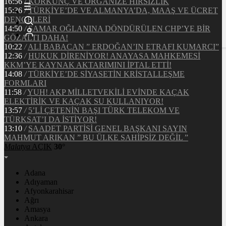
16:56
/
KORKUNÇ VE ORGANİZE HIRSIZLIK
15:36
/
TÜRKİYE’DE VE ALMANYA’DA, MAAŞ VE ÜCRET
DENGELERİ
14:50
/
ŞAMAR OĞLANINA DÖNDÜRÜLEN CHP’YE BİR
GÖZALTI DAHA!
10:22
/
ALİ BABACAN ” ERDOĞAN’IN ETRAFI KUMARCI”
12:36
/
HUKUK DİRENİYOR! ANAYASA MAHKEMESİ
KKM’YE KAYNAK AKTARIMINI İPTAL ETTİ!
14:08
/
TÜRKİYE’DE SİYASETİN KRİSTALLEŞME
FORMLARI
11:58
/
YUH! AKP MİLLETVEKİLİ EVİNDE KAÇAK
ELEKTİRİK VE KAÇAK SU KULLANIYOR!
13:57
/
5’Lİ ÇETENİN BAŞI TÜRK TELEKOM VE
TÜRKSAT’I DA İSTİYOR!
13:10
/
SAADET PARTİSİ GENEL BAŞKANI SAYIN
MAHMUT ARIKAN ” BU ÜLKE SAHİPSİZ DEĞİL ”
Malatya
AÇIK
30°
Adana
Adıyaman
Afyonkarahisar
Ağrı
Amasya
Ankara