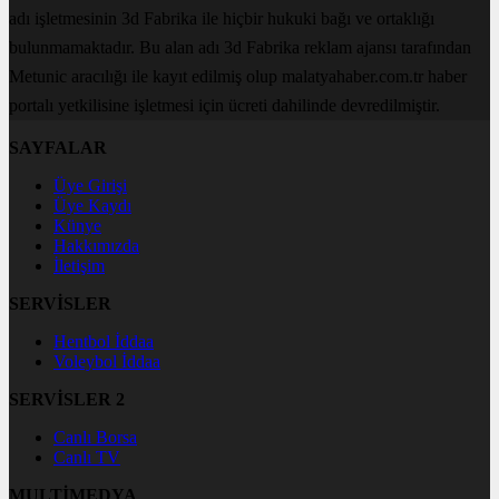
adı işletmesinin 3d Fabrika ile hiçbir hukuki bağı ve ortaklığı
bulunmamaktadır. Bu alan adı 3d Fabrika reklam ajansı tarafından
Metunic aracılığı ile kayıt edilmiş olup malatyahaber.com.tr haber
portalı yetkilisine işletmesi için ücreti dahilinde devredilmiştir.
SAYFALAR
Üye Girişi
Üye Kaydı
Künye
Hakkımızda
İletişim
SERVİSLER
Hentbol İddaa
Voleybol İddaa
SERVİSLER 2
Canlı Borsa
Canlı TV
MULTİMEDYA