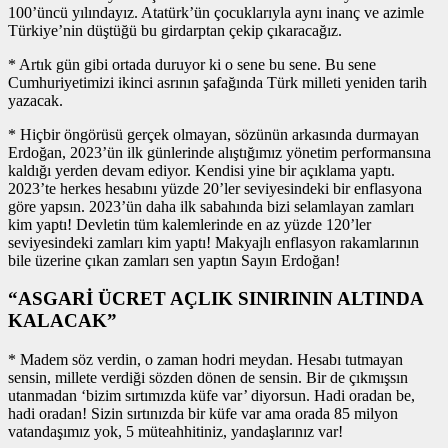
100’üncü yılındayız. Atatürk’ün çocuklarıyla aynı inanç ve azimle
Türkiye’nin düştüğü bu girdarptan çekip çıkaracağız.
* Artık gün gibi ortada duruyor ki o sene bu sene. Bu sene
Cumhuriyetimizi ikinci asrının şafağında Türk milleti yeniden tarih
yazacak.
* Hiçbir öngörüsü gerçek olmayan, sözünün arkasında durmayan
Erdoğan, 2023’ün ilk günlerinde alıştığımız yönetim performansına
kaldığı yerden devam ediyor. Kendisi yine bir açıklama yaptı.
2023’te herkes hesabını yüzde 20’ler seviyesindeki bir enflasyona
göre yapsın. 2023’ün daha ilk sabahında bizi selamlayan zamları
kim yaptı! Devletin tüm kalemlerinde en az yüzde 120’ler
seviyesindeki zamları kim yaptı! Makyajlı enflasyon rakamlarının
bile üzerine çıkan zamları sen yaptın Sayın Erdoğan!
“ASGARİ ÜCRET AÇLIK SINIRININ ALTINDA
KALACAK”
* Madem söz verdin, o zaman hodri meydan. Hesabı tutmayan
sensin, millete verdiği sözden dönen de sensin. Bir de çıkmışsın
utanmadan ‘bizim sırtımızda küfe var’ diyorsun. Hadi oradan be,
hadi oradan! Sizin sırtınızda bir küfe var ama orada 85 milyon
vatandaşımız yok, 5 müteahhitiniz, yandaşlarınız var!