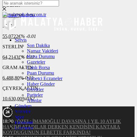
DOLAR
47,5997
$
% 0.06
EURO
55,0722
€
% -0.01
Servis
Son Dakika
STERLİN
Namaz Vakitleri
Hava Durumu
64,2143
£
% 0.12
Gazeteler
GRAM ALTIN
Canlı Borsa
Puan Durumu
6.488,80
%-0,11
Nöbetçi Eczaneler
Haber Gönder
ÇEYREK ALTIN
Dövizler
Pariteler
10.630,00
%0,62
Altınlar
Gündem
Yazarlar
Spor
18:30
/
ÖZEL: İMAMOĞLU DAVASINA 1 YIL 10 AYLIK
Ekonomi
HAKİMİ ATADILAR DERKEN KENDİSİNİ KANTARA
Gazeteler
KOYDUĞUNUN ELBETTE FARKINDA!