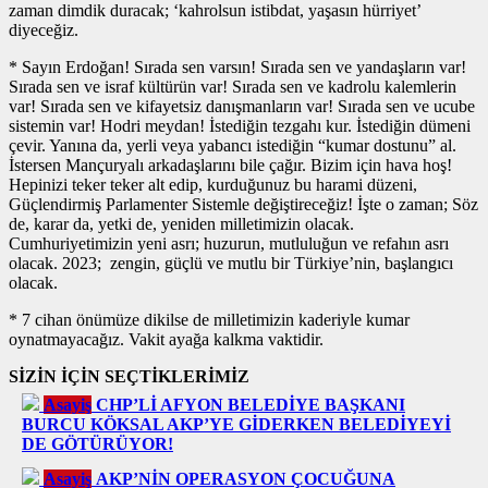
zaman dimdik duracak; ‘kahrolsun istibdat, yaşasın hürriyet’
diyeceğiz.
* Sayın Erdoğan! Sırada sen varsın! Sırada sen ve yandaşların var!
Sırada sen ve israf kültürün var! Sırada sen ve kadrolu kalemlerin
var! Sırada sen ve kifayetsiz danışmanların var! Sırada sen ve ucube
sistemin var! Hodri meydan! İstediğin tezgahı kur. İstediğin dümeni
çevir. Yanına da, yerli veya yabancı istediğin “kumar dostunu” al.
İstersen Mançuryalı arkadaşlarını bile çağır. Bizim için hava hoş!
Hepinizi teker teker alt edip, kurduğunuz bu harami düzeni,
Güçlendirmiş Parlamenter Sistemle değiştireceğiz! İşte o zaman; Söz
de, karar da, yetki de, yeniden milletimizin olacak.
Cumhuriyetimizin yeni asrı; huzurun, mutluluğun ve refahın asrı
olacak. 2023; zengin, güçlü ve mutlu bir Türkiye’nin, başlangıcı
olacak.
* 7 cihan önümüze dikilse de milletimizin kaderiyle kumar
oynatmayacağız. Vakit ayağa kalkma vaktidir.
SİZİN İÇİN SEÇTİKLERİMİZ
Asayiş
CHP’Lİ AFYON BELEDİYE BAŞKANI
BURCU KÖKSAL AKP’YE GİDERKEN BELEDİYEYİ
DE GÖTÜRÜYOR!
Asayiş
AKP’NİN OPERASYON ÇOCUĞUNA