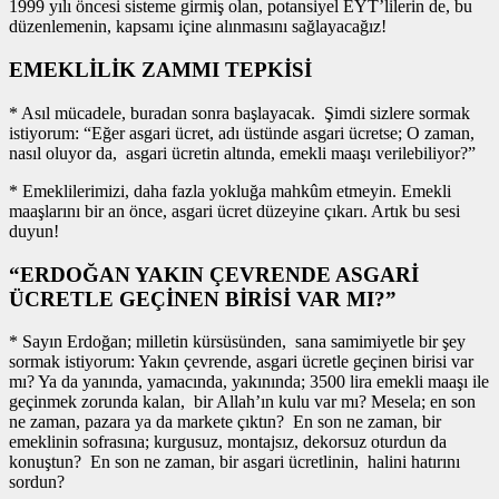
1999 yılı öncesi sisteme girmiş olan, potansiyel EYT’lilerin de, bu
düzenlemenin, kapsamı içine alınmasını sağlayacağız!
EMEKLİLİK ZAMMI TEPKİSİ
* Asıl mücadele, buradan sonra başlayacak. Şimdi sizlere sormak
istiyorum: “Eğer asgari ücret, adı üstünde asgari ücretse; O zaman,
nasıl oluyor da, asgari ücretin altında, emekli maaşı verilebiliyor?”
* Emeklilerimizi, daha fazla yokluğa mahkûm etmeyin. Emekli
maaşlarını bir an önce, asgari ücret düzeyine çıkarı. Artık bu sesi
duyun!
“ERDOĞAN YAKIN ÇEVRENDE ASGARİ
ÜCRETLE GEÇİNEN BİRİSİ VAR MI?”
* Sayın Erdoğan; milletin kürsüsünden, sana samimiyetle bir şey
sormak istiyorum: Yakın çevrende, asgari ücretle geçinen birisi var
mı? Ya da yanında, yamacında, yakınında; 3500 lira emekli maaşı ile
geçinmek zorunda kalan, bir Allah’ın kulu var mı? Mesela; en son
ne zaman, pazara ya da markete çıktın? En son ne zaman, bir
emeklinin sofrasına; kurgusuz, montajsız, dekorsuz oturdun da
konuştun? En son ne zaman, bir asgari ücretlinin, halini hatırını
sordun?