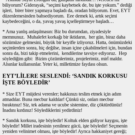
biliyorum? Giderayak, “seçimi kaybetsek de, bu işte yokum.” dediği
işleri, birer birer yapmaya başladı da, oradan biliyorum. Evet, EYT
düzenlemesinden bahsediyorum. Eee demek ki, artık seçimi
kaybedeceğini, o da, yavaş yavaş içselleştirmeye başladı…
* Ama yanlış anlaşılmasın: Biz bu durumdan, ziyadesiyle
memnunuz. Muhalefet korkağı bir iktidarın, her gün, biraz daha
sözümüze gelmesini, büyük bir keyifle izliyoruz. Hatta, önümüzdeki
seçimlerden sonra, hiç değilse, insan içine çıkabilmeleri için, bundan
sonra da, bizi takip etmelerini, kendilerine tavsiye ediyoruz. Hep
söylediğim gibi: Bizim çözümlerimiz, projelerimiz, mirî maldır.
Alsınlar kullansınlar. Yeter ki, milletimize faydası olsun.
EYT’LİLERE SESLENDİ: ‘SANDIK KORKUSU
İŞTE BÖYLEDİR’
* Size EYT müjdesi verenler; hakkınızı teslim etmek için adım
atmadılar. Buna mecbur kaldılar! Çünkü siz, onları mecbur
bıraktınız! Siz, tek adama ve ucube sistemine, diz çöktürdünüz!
İnadını kırdınız! Söylediklerini yedirdiniz!
* Sandık korkusu, işte böyledir! Koltuk elden gidiyor kaygısı, işte
böyledir! Millet iradesinin yenilmez gücü, işte böyledir! Seçmenin
yeniden velinimet olması, işte böyledir! Ayrıca hakkaniyet gereği;