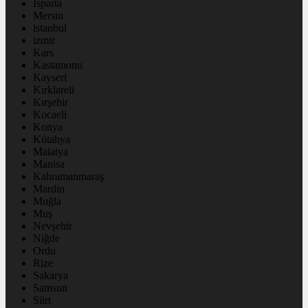
Isparta
Mersin
istanbul
izmir
Kars
Kastamonu
Kayseri
Kırklareli
Kırşehir
Kocaeli
Konya
Kütahya
Malatya
Manisa
Kahramanmaraş
Mardin
Muğla
Muş
Nevşehir
Niğde
Ordu
Rize
Sakarya
Samsun
Siirt