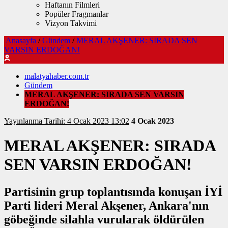
Haftanın Filmleri
Popüler Fragmanlar
Vizyon Takvimi
Anasayfa
/
Gündem
/
MERAL AKŞENER: SIRADA SEN
VARSIN ERDOĞAN!
malatyahaber.com.tr
Gündem
MERAL AKŞENER: SIRADA SEN VARSIN
ERDOĞAN!
Yayınlanma Tarihi: 4 Ocak 2023 13:02
4 Ocak 2023
MERAL AKŞENER: SIRADA
SEN VARSIN ERDOĞAN!
Partisinin grup toplantısında konuşan İYİ
Parti lideri Meral Akşener, Ankara'nın
göbeğinde silahla vurularak öldürülen