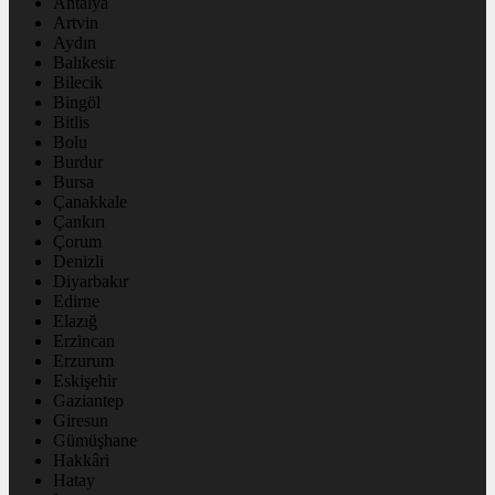
Antalya
Artvin
Aydın
Balıkesir
Bilecik
Bingöl
Bitlis
Bolu
Burdur
Bursa
Çanakkale
Çankırı
Çorum
Denizli
Diyarbakır
Edirne
Elazığ
Erzincan
Erzurum
Eskişehir
Gaziantep
Giresun
Gümüşhane
Hakkâri
Hatay