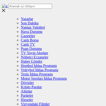
Yazarlar
Son Dakika
Namaz Vakitleri
Hava Durumu
Gazeteler
Canlı Borsa
Canlı TV
Puan Durumu
TV Yayın Akışları
Nöbetçi Eczaneler
Haber Gönder
Hentbol İddaa Programı
Voleybol İddaa Programı
Tenis İddaa Programı
Motor Sporları İddaa Programı
Dövizler
Kripto Paralar
Altınlar
Pariteler
Hisseler
Vizyondaki Filmler