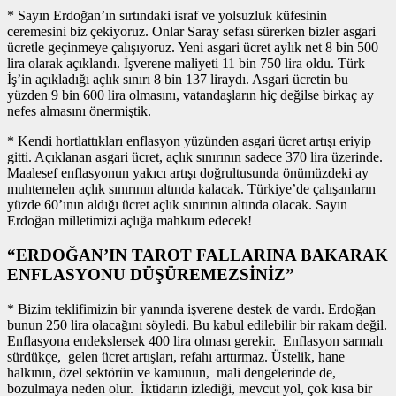
* Sayın Erdoğan’ın sırtındaki israf ve yolsuzluk küfesinin
ceremesini biz çekiyoruz. Onlar Saray sefası sürerken bizler asgari
ücretle geçinmeye çalışıyoruz. Yeni asgari ücret aylık net 8 bin 500
lira olarak açıklandı. İşverene maliyeti 11 bin 750 lira oldu. Türk
İş’in açıkladığı açlık sınırı 8 bin 137 liraydı. Asgari ücretin bu
yüzden 9 bin 600 lira olmasını, vatandaşların hiç değilse birkaç ay
nefes almasını önermiştik.
* Kendi hortlattıkları enflasyon yüzünden asgari ücret artışı eriyip
gitti. Açıklanan asgari ücret, açlık sınırının sadece 370 lira üzerinde.
Maalesef enflasyonun yakıcı artışı doğrultusunda önümüzdeki ay
muhtemelen açlık sınırının altında kalacak. Türkiye’de çalışanların
yüzde 60’ının aldığı ücret açlık sınırının altında olacak. Sayın
Erdoğan milletimizi açlığa mahkum edecek!
“ERDOĞAN’IN TAROT FALLARINA BAKARAK
ENFLASYONU DÜŞÜREMEZSİNİZ”
* Bizim teklifimizin bir yanında işverene destek de vardı. Erdoğan
bunun 250 lira olacağını söyledi. Bu kabul edilebilir bir rakam değil.
Enflasyona endekslersek 400 lira olması gerekir. Enflasyon sarmalı
sürdükçe, gelen ücret artışları, refahı arttırmaz. Üstelik, hane
halkının, özel sektörün ve kamunun, mali dengelerinde de,
bozulmaya neden olur. İktidarın izlediği, mevcut yol, çok kısa bir