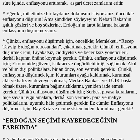
süre içinde, enflasyonu arttırarak, asgari ücret zamlarını eritir.
* Eğer ki, milletimize bir faydanız dokunsun istiyorsanız; öncelikle
enflasyonu düşürün! Ama şimdiden söyleyeyim: Nebati Bakan’ın
ışıltılı gözleri ve boş sözlerine, Erdoğan’ın tarot fallarına bakarak
enflasyonu düşüremezsiniz.
* Çünkü, enflasyonu düşürmek için, öncelikle; Memleketi, “Recep
Tayyip Erdoğan retrosundan”, çıkartmak gerekir. Çünkü, enflasyonu
düşürmek için; Liyakatsiz, ciddiyetsiz ve beceriksiz yöneticileri,
derhâl kapının önüne koymak gerekir. Çünkü, enflasyonu düşürmek
için; Ekonomide güveni, istikrarı ve öngörülebilirliği sağlamak, Akıl
ve bilim dışı politikalara, bir an önce, son vermek gerekir. Çünkü,
enflasyonu düşürmek için; Kurumları ayağa kaldırmak, kurumsal
aklı ve hafızayı devreye sokmak, Merkez Bankası ve TÜİK başta
olmak üzere, kurumlara bağımsızlıklarını, yeniden iade etmek
gerekir. Çünkü enflasyonu düşürmek için; Serbest piyasa kurallarını,
hiçe sayan uygulamalara, derhâl son vermek, para ve maliye
politikalarını, uyumlu hâle getirmek gerekir. Ez cümle; Enflasyonu
düşürmek için; Bay Kriz ve ucube sisteminden, kurtulmak gerekir!
“ERDOĞAN SEÇİMİ KAYBEDECEĞİNİN
FARKINDA”
* Aslında Sayın Erdoğan da, gidişatın farkında… Nereden mi