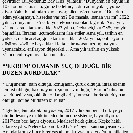
çevirdiler. Biliyorsunuz Bay Kriz, yıllardır; “Dünyanın en büyük ilk
10 ekonomisi arasına, girme hedefine, adım adım yaklaşıyoruz.”
diyor. Yahu bu adımları kim atıyor, bilen, gören var mı? Bu adım
adım yaklaşmayı, hisseden var mı? Bu masala, inanan var mı? 2022
yılına, dünyanın 17’nci büyük ekonomisi olarak girdik. Ama yılı,
21’inci sırada tamamladık. 2022 yılına, “rekabetçi kur” söylemiyle
başladılar. İhracatı, uçuracaklarını ilan ettiler. Ama yılı, tarihin en
yüksek, dış ticaret açığı ile tamamladılar. 2022 yılına, enflasyonu
düşürme sözü ile başladılar. Hatta hatırlıyorsunuzdur, uyuyup
uyanacaktık, enflasyon düşecekti… Ama yılı tarihin en yüksek
3’üncü enflasyonuyla tamamladılar.
“‘EKREM’ OLMANIN SUÇ OLDUĞU BİR
DÜZEN KURDULAR”
* Düşünenin, hain olduğu, konuşanın, çürük olduğu, itiraz edenin,
terörist olduğu, hak arayanın, şükürsüz olduğu, “Ekrem” olmanın
ise, düpedüz suç olduğu; onlar gibi düşünmeyen herkesin düşman
olduğu, ucube bir düzen kurdular.
* İşte biz, tam olarak bu yüzden; 2017 yılından beri, Türkiye’yi
otoriterleşmeye mahkûm eden bu ucube sisteme; hayır diyoruz.
2017’den beri hayır diyoruz. Maalesef haklı çıktık. Keşke haklı
çıkmasaydık. Nelere katlandık 2017’de ‘hayır’ kampanyasında…
Arkadaşlarımız birer birer yaşadılar. Kuvvetin kaynağının milletten