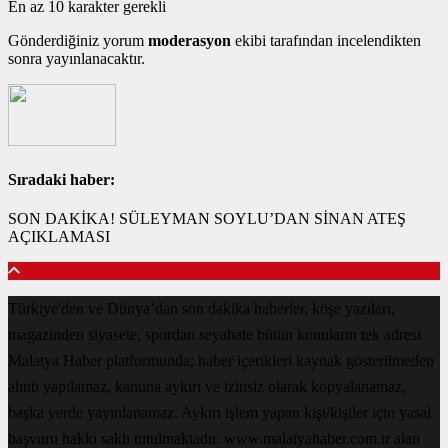
En az 10 karakter gerekli
Gönderdiğiniz yorum
moderasyon
ekibi tarafından incelendikten
sonra yayınlanacaktır.
Sıradaki haber:
SON DAKİKA! SÜLEYMAN SOYLU’DAN SİNAN ATEŞ
AÇIKLAMASI
Türkiye'den ve Dünya’dan son dakika haberler, köşe yazıları,
magazinden siyasete, spordan seyahate bütün konuların tek adresi
Malatya Haber platformunda; haber içerikleri kaynak gösterilmeden
alıntı yapılamaz, kanuna aykırı ve izinsiz olarak kopyalanamaz,
başka yerde yayınlanamaz. Aykırı işlem yapan kişi/kişiler için yasal
başvuru hakkı saklı tutulmaktadır. www.malatyahaber.com.tr alan