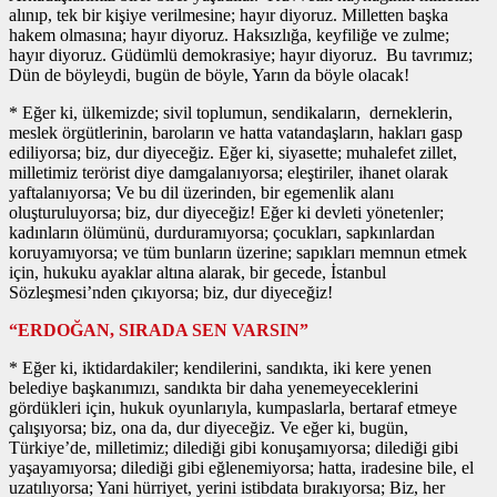
alınıp, tek bir kişiye verilmesine; hayır diyoruz. Milletten başka
hakem olmasına; hayır diyoruz. Haksızlığa, keyfiliğe ve zulme;
hayır diyoruz. Güdümlü demokrasiye; hayır diyoruz. Bu tavrımız;
Dün de böyleydi, bugün de böyle, Yarın da böyle olacak!
* Eğer ki, ülkemizde; sivil toplumun, sendikaların, derneklerin,
meslek örgütlerinin, baroların ve hatta vatandaşların, hakları gasp
ediliyorsa; biz, dur diyeceğiz. Eğer ki, siyasette; muhalefet zillet,
milletimiz terörist diye damgalanıyorsa; eleştiriler, ihanet olarak
yaftalanıyorsa; Ve bu dil üzerinden, bir egemenlik alanı
oluşturuluyorsa; biz, dur diyeceğiz! Eğer ki devleti yönetenler;
kadınların ölümünü, durduramıyorsa; çocukları, sapkınlardan
koruyamıyorsa; ve tüm bunların üzerine; sapıkları memnun etmek
için, hukuku ayaklar altına alarak, bir gecede, İstanbul
Sözleşmesi’nden çıkıyorsa; biz, dur diyeceğiz!
“ERDOĞAN, SIRADA SEN VARSIN”
* Eğer ki, iktidardakiler; kendilerini, sandıkta, iki kere yenen
belediye başkanımızı, sandıkta bir daha yenemeyeceklerini
gördükleri için, hukuk oyunlarıyla, kumpaslarla, bertaraf etmeye
çalışıyorsa; biz, ona da, dur diyeceğiz. Ve eğer ki, bugün,
Türkiye’de, milletimiz; dilediği gibi konuşamıyorsa; dilediği gibi
yaşayamıyorsa; dilediği gibi eğlenemiyorsa; hatta, iradesine bile, el
uzatılıyorsa; Yani hürriyet, yerini istibdata bırakıyorsa; Biz, her