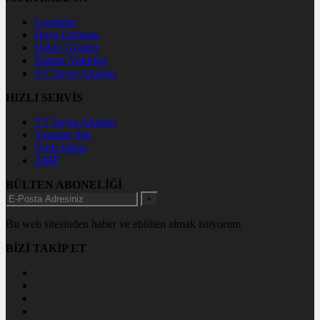
Gazeteler
Hava Durumu
Haber Gönder
Namaz Vakitleri
TV Yayın Akışları
HIZLI SERVİS
TV Yayın Akışları
Yazarlar Site
Tenis İddaa
AMP
BÜLTEN ABONELİĞİ
+
Bu web sitesinden haber ve ebülten almak istiyorum
BİZİ TAKİP ET