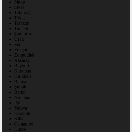
Sinop
Sivas
Tekirdağ
Tokat
Trabzon
Tunceli
Şanlıurfa
Uşak
Van
Yozgat
Zonguldak
Aksaray
Bayburt
Karaman
Kırıkkale
Batman
Şırnak
Bartın
Ardahan
Iğdır
Yalova
Karabük
Kilis
Osmaniye
Düzce