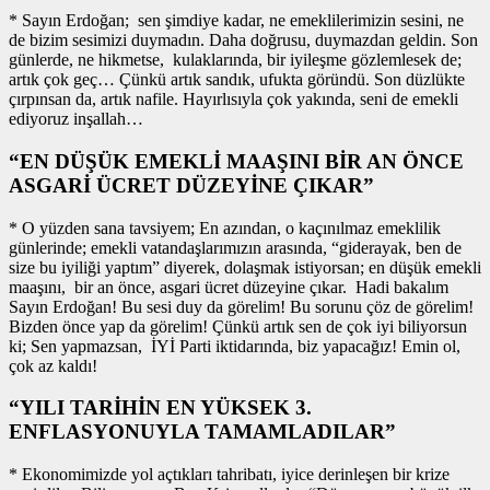
* Sayın Erdoğan; sen şimdiye kadar, ne emeklilerimizin sesini, ne
de bizim sesimizi duymadın. Daha doğrusu, duymazdan geldin. Son
günlerde, ne hikmetse, kulaklarında, bir iyileşme gözlemlesek de;
artık çok geç… Çünkü artık sandık, ufukta göründü. Son düzlükte
çırpınsan da, artık nafile. Hayırlısıyla çok yakında, seni de emekli
ediyoruz inşallah…
“EN DÜŞÜK EMEKLİ MAAŞINI BİR AN ÖNCE
ASGARİ ÜCRET DÜZEYİNE ÇIKAR”
* O yüzden sana tavsiyem; En azından, o kaçınılmaz emeklilik
günlerinde; emekli vatandaşlarımızın arasında, “giderayak, ben de
size bu iyiliği yaptım” diyerek, dolaşmak istiyorsan; en düşük emekli
maaşını, bir an önce, asgari ücret düzeyine çıkar. Hadi bakalım
Sayın Erdoğan! Bu sesi duy da görelim! Bu sorunu çöz de görelim!
Bizden önce yap da görelim! Çünkü artık sen de çok iyi biliyorsun
ki; Sen yapmazsan, İYİ Parti iktidarında, biz yapacağız! Emin ol,
çok az kaldı!
“YILI TARİHİN EN YÜKSEK 3.
ENFLASYONUYLA TAMAMLADILAR”
* Ekonomimizde yol açtıkları tahribatı, iyice derinleşen bir krize