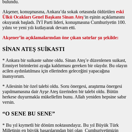
bulundu.
Akşener, konuşmasına, Ankara’da sokak ortasında öldürülen
eski
Ülkü Ocakları Genel Başkanı Sinan Ateş
‘in eşinin açıklamasını
okuyarak başladı. İYİ Parti lideri, konuşmasına Cumhuriyetin 100.
yılını ve yeni yılı kutlayarak devam etti.
Akşener’in açıklamalarından öne çıkan satırlar şu şekilde:
SİNAN ATEŞ SUİKASTI
* Ankara bir suikaste sahne oldu. Sinan Ateş’e düzenlenen suikast,
Emniyet birimlerini ayağa kaldırması gereken bir olaydır. Bu olayın
acilen aydınlatılması için ellerinden geleceğini yapacağına
inanıyorum.
* Ailesinin bir özel talebi oldu. Soru önergesi, araştırma önergesi
yapılmamasına dair Ayşe Ateş üzerinden bir talebi oldu. Bütün
herkese duyurmakla mükellefim bunu. Allah yeniden hepsine sabır
versin.
“O SENE BU SENE”
* Bu yıl kıymetli bir dönüm noktasındayız. Bu yıl Büyük Türk
Milletinin en büyük başarılarından biri olan Cumhuriyetimizin