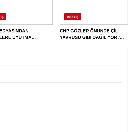
IŞ
ASAYIŞ
EDYASINDAN
CHP GÖZLER ÖNÜNDE ÇİL
İLERE UYUTMA
YAVRUSU GİBİ DAĞILIYOR /
ERİ!
DAĞITILIYOR!