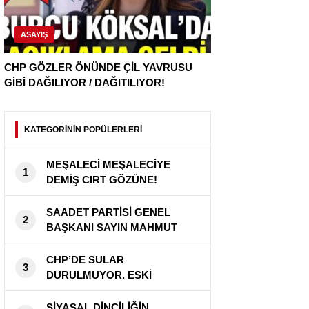
ASAYIŞ
CHP GÖZLER ÖNÜNDE ÇİL YAVRUSU
GİBİ DAĞILIYOR / DAĞITILIYOR!
KATEGORİNİN POPÜLERLERİ
MEŞALECİ MEŞALECİYE
1
DEMİŞ CIRT GÖZÜNE!
SAADET PARTİSİ GENEL
2
BAŞKANI SAYIN MAHMUT
ARIKAN ” BU ÜLKE SAHİPSİZ
DEĞİL ”
CHP’DE SULAR
3
DURULMUYOR. ESKİ
DELEGELERDEN CHP
KURULTAY’INA BİR KEZ DAHA
SİYASAL DİNCİLİĞİN