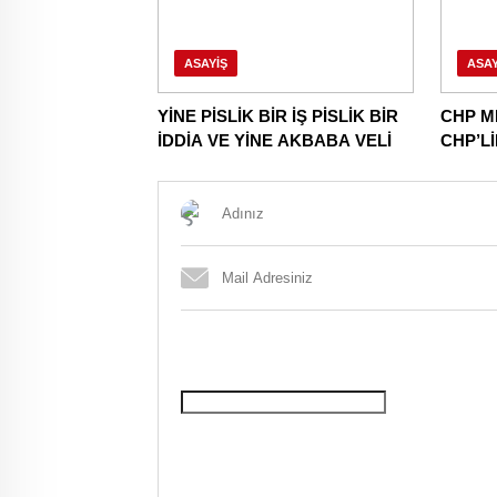
ASAYIŞ
ASAY
YİNE PİSLİK BİR İŞ PİSLİK BİR
CHP M
İDDİA VE YİNE AKBABA VELİ
CHP’L
NİNNİL