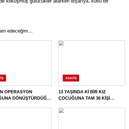
inde kokuşmuş gülücükler atarken dışarıya, küflü bir
evam edeceğim…
IŞ
ASAYIŞ
İN OPERASYON
13 YAŞINDA Kİ BİR KIZ
ĞUNA DÖNÜŞTÜRDÜĞÜ
ÇOCUĞUNA TAM 36 KİŞİ
E BİR OPERASYON
TECAVÜZ EDİYOR! BU ÜLKE
BU HALK NEREYE SAVRULDU
NASIL SAVRULDU!