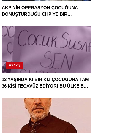
AKP’NİN OPERASYON ÇOCUĞUNA
DÖNÜŞTÜRDÜĞÜ CHP’YE BİR
OPERASYON DAHA!
ASAYIŞ
13 YAŞINDA Kİ BİR KIZ ÇOCUĞUNA TAM
36 KİŞİ TECAVÜZ EDİYOR! BU ÜLKE BU
HALK NEREYE SAVRULDU NASIL
SAVRULDU!