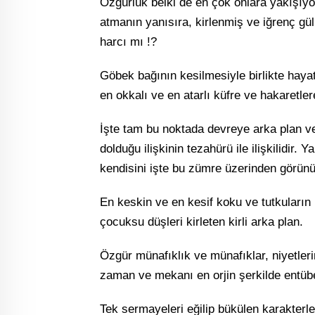
Özgürlük belki de en çok onlara yakışıyo
atmanın yanısıra, kirlenmiş ve iğrenç gül
harcı mı !?
Göbek bağının kesilmesiyle birlikte haya
en okkalı ve en atarlı küfre ve hakaretler
İşte tam bu noktada devreye arka plan ve 
dolduğu ilişkinin tezahürü ile ilişkilidir. 
kendisini işte bu zümre üzerinden görünü
En keskin ve en kesif koku ve tutkula
çocuksu düşleri kirleten kirli arka plan.
Özgür münafıklık ve münafıklar, niyetlerin
zaman ve mekanı en orjin şerkilde entüb
Tek sermayeleri eğilip bükülen karakterleri