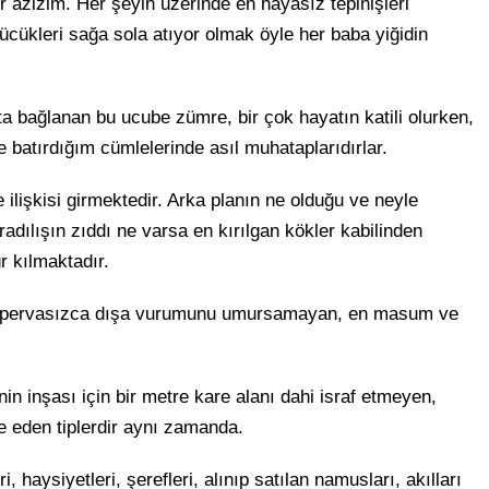
r azizim. Her şeyin üzerinde en hayasız tepinişleri
ücükleri sağa sola atıyor olmak öyle her baba yiğidin
ta bağlanan bu ucube zümre, bir çok hayatın katili olurken,
e batırdığım cümlelerinde asıl muhataplarıdırlar.
ilişkisi girmektedir. Arka planın ne olduğu ve neyle
Yaradılışın zıddı ne varsa en kırılgan kökler kabilinden
r kılmaktadır.
rın pervasızca dışa vurumunu umursamayan, en masum ve
in inşası için bir metre kare alanı dahi israf etmeyen,
e eden tiplerdir aynı zamanda.
, haysiyetleri, şerefleri, alınıp satılan namusları, akılları