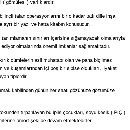
 ( gömülesi ) varlıklardır.
inçli talan operasyonlarını bir o kadar tatlı dille inşa
se ayrı bir yazı ve hatta kitabın konusudur.
e tanımlamanın sınırları içerisine sığamayacak olmalarıyla
an ediyor olmalarında önemli imkanlar sağlamaktadır.
 kırık cümlelerin asli muhatabı olan ve paha biçilmez
yim ve kuşamlarından içi boş bir elbise oldukları, liyakat
an tiplerdir.
ınamak kabilinden günün her saati gözünüze gözümüze
ökünden tırpanlayan bu iplis çocukları, soyu kesik ( PİÇ )
mlerine amorf şekilde devam etmektedirler.