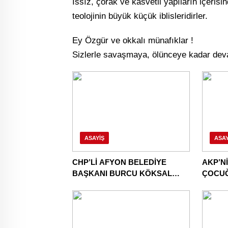
Issız, çorak ve kasvetli yapıların içeris
teolojinin büyük küçük iblisleridirler.
Ey Özgür ve okkalı münafıklar !
Sizlerle savaşmaya, ölünceye kadar d
ASAYIŞ
ASAY
CHP’Lİ AFYON BELEDİYE
AKP’N
BAŞKANI BURCU KÖKSAL
ÇOCU
AKP’YE GİDERKEN
CHP’Y
BELEDİYEYİ DE GÖTÜRÜYOR!
DAHA!