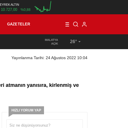
EYREK ALTIN
10.727,00
%0,88
00:00
GAZETELER
MALATYA
26°
AÇIK
Yayınlanma Tarihi: 24 Ağustos 2022 10:04
ri atmanın yanısıra, kirlenmiş ve
HIZLI YORUM YAP