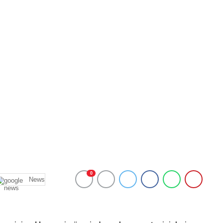
0
News