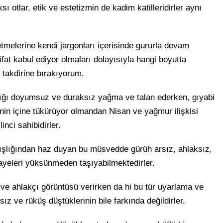
ı otlar, etik ve estetizmin de kadim katilleridirler aynı
tmelerine kendi jargonları içerisinde gururla devam
tifat kabul ediyor olmaları dolayısıyla hangi boyutta
in takdirine bırakıyorum.
nlığı doyumsuz ve duraksız yağma ve talan ederken, gıyabi
rinin içine tükürüyor olmandan Nisan ve yağmur ilişkisi
inci sahibidirler.
mışlığından haz duyan bu müsvedde gürüh arsız, ahlaksız,
yeleri yüksünmeden taşıyabilmektedirler.
r ve ahlakçı görüntüsü verirken da hi bu tür uyarlama ve
z ve rüküş düştüklerinin bile farkında değildirler.