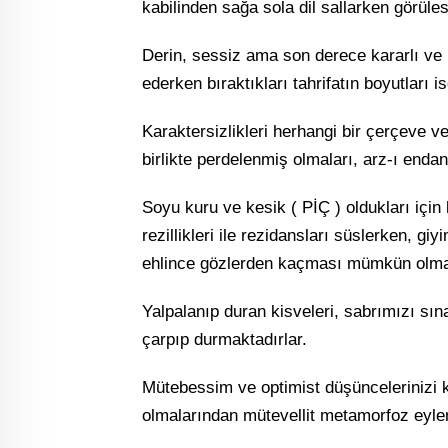
kabilinden sağa sola dil sallarken görülesi
Derin, sessiz ama son derece kararlı ve bil
ederken bıraktıkları tahrifatın boyutları i
Karaktersizlikleri herhangi bir çerçeve v
birlikte perdelenmiş olmaları, arz-ı end
Soyu kuru ve kesik ( PİÇ ) oldukları için
rezillikleri ile rezidansları süslerken, gi
ehlince gözlerden kaçması mümkün olmay
Yalpalanıp duran kisveleri, sabrımızı s
çarpıp durmaktadırlar.
Mütebessim ve optimist düşüncelerinizi k
olmalarından mütevellit metamorfoz eyle