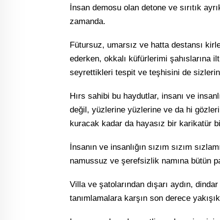
İnsan demosu olan detone ve sırıtık ayrıks
zamanda.
Fütursuz, umarsız ve hatta destansı kirle
ederken, okkalı küfürlerimi şahıslarına il
seyrettikleri tespit ve teşhisini de sizler
Hırs sahibi bu haydutlar, insanı ve insa
değil, yüzlerine yüzlerine ve da hi gözle
kuracak kadar da hayasız bir karikatür bil
İnsanın ve insanlığın sızım sızım sızla
namussuz ve şerefsizlik namına bütün pa
Villa ve şatolarından dışarı aydın, dinda
tanımlamalara karşın son derece yakışıksı