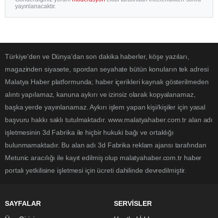
yayınlanacaktır.
Türkiye'den ve Dünya’dan son dakika haberler, köşe yazıları,
magazinden siyasete, spordan seyahate bütün konuların tek adresi
Malatya Haber platformunda; haber içerikleri kaynak gösterilmeden
alıntı yapılamaz, kanuna aykırı ve izinsiz olarak kopyalanamaz,
başka yerde yayınlanamaz. Aykırı işlem yapan kişi/kişiler için yasal
başvuru hakkı saklı tutulmaktadır. www.malatyahaber.com.tr alan adı
işletmesinin 3d Fabrika ile hiçbir hukuki bağı ve ortaklığı
bulunmamaktadır. Bu alan adı 3d Fabrika reklam ajansı tarafından
Metunic aracılığı ile kayıt edilmiş olup malatyahaber.com.tr haber
portalı yetkilisine işletmesi için ücreti dahilinde devredilmiştir.
SAYFALAR
SERVİSLER