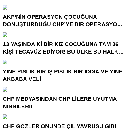
GÖTÜRÜYOR!
AKP’NİN OPERASYON ÇOCUĞUNA
DÖNÜŞTÜRDÜĞÜ CHP’YE BİR OPERASYON
DAHA!
13 YAŞINDA Kİ BİR KIZ ÇOCUĞUNA TAM 36
KİŞİ TECAVÜZ EDİYOR! BU ÜLKE BU HALK
NEREYE SAVRULDU NASIL SAVRULDU!
YİNE PİSLİK BİR İŞ PİSLİK BİR İDDİA VE YİNE
AKBABA VELİ
CHP MEDYASINDAN CHP’LİLERE UYUTMA
NİNNİLERİ!
CHP GÖZLER ÖNÜNDE ÇİL YAVRUSU GİBİ