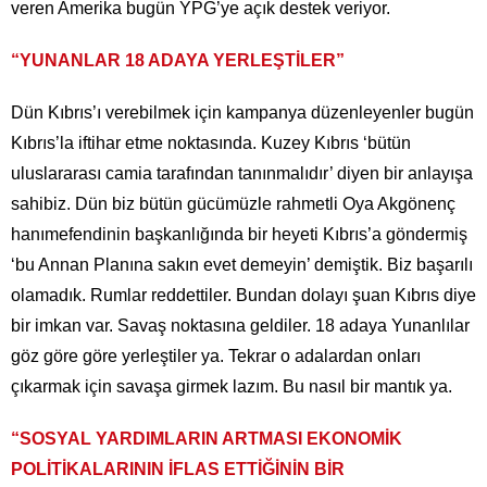
veren Amerika bugün YPG’ye açık destek veriyor.
“YUNANLAR 18 ADAYA YERLEŞTİLER”
Dün Kıbrıs’ı verebilmek için kampanya düzenleyenler bugün
Kıbrıs’la iftihar etme noktasında. Kuzey Kıbrıs ‘bütün
uluslararası camia tarafından tanınmalıdır’ diyen bir anlayışa
sahibiz. Dün biz bütün gücümüzle rahmetli Oya Akgönenç
hanımefendinin başkanlığında bir heyeti Kıbrıs’a göndermiş
‘bu Annan Planına sakın evet demeyin’ demiştik. Biz başarılı
olamadık. Rumlar reddettiler. Bundan dolayı şuan Kıbrıs diye
bir imkan var. Savaş noktasına geldiler. 18 adaya Yunanlılar
göz göre göre yerleştiler ya. Tekrar o adalardan onları
çıkarmak için savaşa girmek lazım. Bu nasıl bir mantık ya.
“SOSYAL YARDIMLARIN ARTMASI EKONOMİK
POLİTİKALARININ İFLAS ETTİĞİNİN BİR