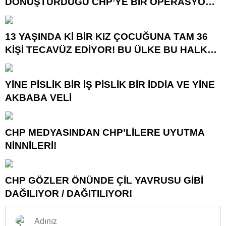
DÖNÜŞTÜRDÜĞÜ CHP’YE BİR OPERASYON
DAHA!
13 YAŞINDA Kİ BİR KIZ ÇOCUĞUNA TAM 36
KİŞİ TECAVÜZ EDİYOR! BU ÜLKE BU HALK
NEREYE SAVRULDU NASIL SAVRULDU!
YİNE PİSLİK BİR İŞ PİSLİK BİR İDDİA VE YİNE
AKBABA VELİ
CHP MEDYASINDAN CHP’LİLERE UYUTMA
NİNNİLERİ!
CHP GÖZLER ÖNÜNDE ÇİL YAVRUSU GİBİ
DAĞILIYOR / DAĞITILIYOR!