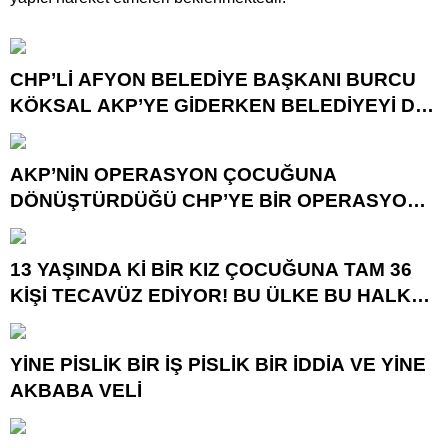
CHP’Lİ AFYON BELEDİYE BAŞKANI BURCU
KÖKSAL AKP’YE GİDERKEN BELEDİYEYİ DE
GÖTÜRÜYOR!
AKP’NİN OPERASYON ÇOCUĞUNA
DÖNÜŞTÜRDÜĞÜ CHP’YE BİR OPERASYON
DAHA!
13 YAŞINDA Kİ BİR KIZ ÇOCUĞUNA TAM 36
KİŞİ TECAVÜZ EDİYOR! BU ÜLKE BU HALK
NEREYE SAVRULDU NASIL SAVRULDU!
YİNE PİSLİK BİR İŞ PİSLİK BİR İDDİA VE YİNE
AKBABA VELİ