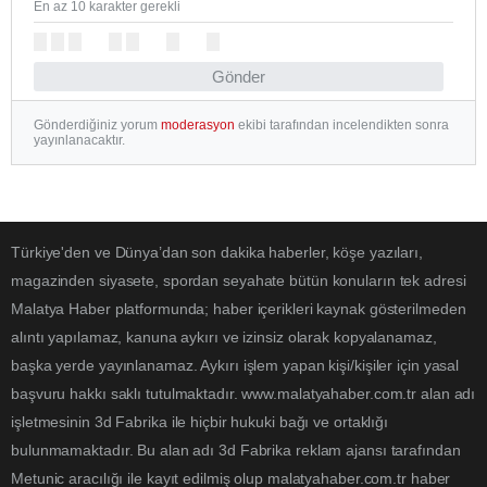
En az 10 karakter gerekli
Gönder
Gönderdiğiniz yorum
moderasyon
ekibi tarafından incelendikten sonra
yayınlanacaktır.
Türkiye'den ve Dünya’dan son dakika haberler, köşe yazıları,
magazinden siyasete, spordan seyahate bütün konuların tek adresi
Malatya Haber platformunda; haber içerikleri kaynak gösterilmeden
alıntı yapılamaz, kanuna aykırı ve izinsiz olarak kopyalanamaz,
başka yerde yayınlanamaz. Aykırı işlem yapan kişi/kişiler için yasal
başvuru hakkı saklı tutulmaktadır. www.malatyahaber.com.tr alan adı
işletmesinin 3d Fabrika ile hiçbir hukuki bağı ve ortaklığı
bulunmamaktadır. Bu alan adı 3d Fabrika reklam ajansı tarafından
Metunic aracılığı ile kayıt edilmiş olup malatyahaber.com.tr haber