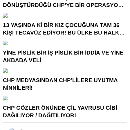
DÖNÜŞTÜRDÜĞÜ CHP’YE BİR OPERASYON
DAHA!
13 YAŞINDA Kİ BİR KIZ ÇOCUĞUNA TAM 36
KİŞİ TECAVÜZ EDİYOR! BU ÜLKE BU HALK
NEREYE SAVRULDU NASIL SAVRULDU!
YİNE PİSLİK BİR İŞ PİSLİK BİR İDDİA VE YİNE
AKBABA VELİ
CHP MEDYASINDAN CHP’LİLERE UYUTMA
NİNNİLERİ!
CHP GÖZLER ÖNÜNDE ÇİL YAVRUSU GİBİ
DAĞILIYOR / DAĞITILIYOR!