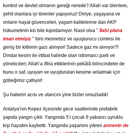
kontrol ve devlet olmanın gereği nerede? Allah var ölenlere,
şehit olanlara iyi törenler yapıyoruz! Diriye, yaşayana ve
onların hayat güvenceleri, yaşam kalitelerine dair AKP
hükumetinin kılı bile kıpırdamıyor. Nasıl olsa ‘’
İlahi plana
iman etmişiz
‘’ türü mesnetsiz ve uyuşturucu cümlesi ile
geniş bir kitlenin gazı alınıyor! Sadece gaz mı alınıyor?!
Dindar kesim ile irtibat halinde olan istismarcı parti ve
yöneticileri; Allah’a iftira ettiklerinin pekâlâ bilincindeler de
bunu o saf, uyuyan ve uyuşturulan kesime anlatmak için
göbeğimiz çatlıyor!
Şu haberin acısı ve utancını yine bizler omuzladık!
Antalya’nın Kepez ilçesinde gece saatlerinde prefabrik
yapıda yangın çıktı. Yangında 5’i çocuk 6 yabancı uyruklu
kişi hayatını kaybetti. Yangında yaşamını yitiren
annenin de