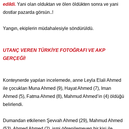
edildi.
Yani olan olduktan ve ölen öldükten sonra ve yani
dostlar pazarda görsün..!
Yangın, ekiplerin müdahalesiyle söndürüldü.
UTANÇ VEREN TÜRKİYE FOTOĞRAFI VE AKP
GERÇEĞİ!
Konteynerde yapılan incelemede, anne Leyla Elali Ahmed
ile çocukları Muna Ahmed (9), Hayat Ahmed (7), Iman
Ahmed (5), Fatma Ahmed (8), Mahmud Ahmed’in (4) öldüğü
belirlendi.
Dumandan etkilenen Şevvah Ahmed (29), Mahmud Ahmed
(53), Ahmed Ahmed (2), ismi öğrenilemeyen bir kişi ile