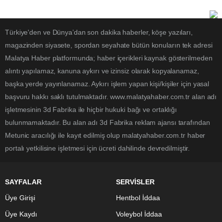
Türkiye'den ve Dünya’dan son dakika haberler, köşe yazıları,
magazinden siyasete, spordan seyahate bütün konuların tek adresi
Malatya Haber platformunda; haber içerikleri kaynak gösterilmeden
alıntı yapılamaz, kanuna aykırı ve izinsiz olarak kopyalanamaz,
başka yerde yayınlanamaz. Aykırı işlem yapan kişi/kişiler için yasal
başvuru hakkı saklı tutulmaktadır. www.malatyahaber.com.tr alan adı
işletmesinin 3d Fabrika ile hiçbir hukuki bağı ve ortaklığı
bulunmamaktadır. Bu alan adı 3d Fabrika reklam ajansı tarafından
Metunic aracılığı ile kayıt edilmiş olup malatyahaber.com.tr haber
portalı yetkilisine işletmesi için ücreti dahilinde devredilmiştir.
SAYFALAR
SERVİSLER
Üye Girişi
Hentbol İddaa
Üye Kaydı
Voleybol İddaa