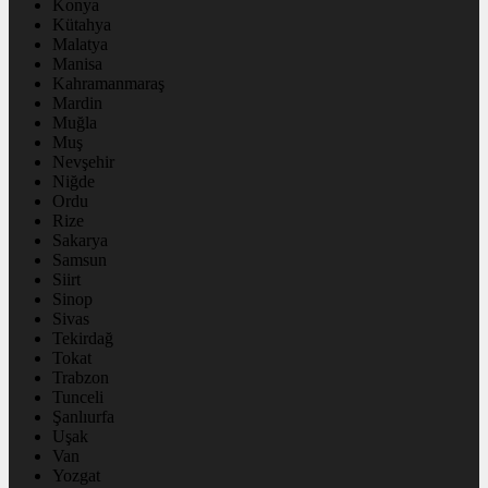
Konya
Kütahya
Malatya
Manisa
Kahramanmaraş
Mardin
Muğla
Muş
Nevşehir
Niğde
Ordu
Rize
Sakarya
Samsun
Siirt
Sinop
Sivas
Tekirdağ
Tokat
Trabzon
Tunceli
Şanlıurfa
Uşak
Van
Yozgat