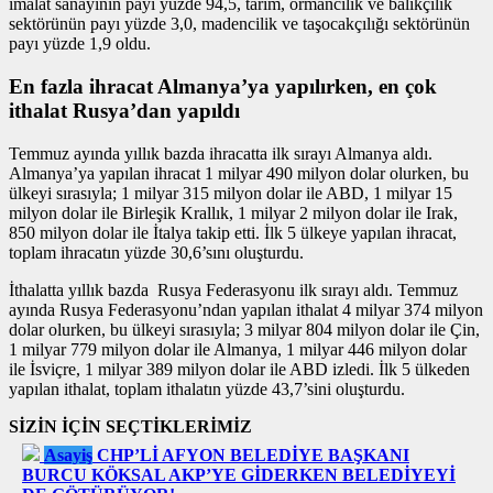
imalat sanayinin payı yüzde 94,5, tarım, ormancılık ve balıkçılık
sektörünün payı yüzde 3,0, madencilik ve taşocakçılığı sektörünün
payı yüzde 1,9 oldu.
En fazla ihracat Almanya’ya yapılırken, en çok
ithalat Rusya’dan yapıldı
Temmuz ayında yıllık bazda ihracatta ilk sırayı Almanya aldı.
Almanya’ya yapılan ihracat 1 milyar 490 milyon dolar olurken, bu
ülkeyi sırasıyla; 1 milyar 315 milyon dolar ile ABD, 1 milyar 15
milyon dolar ile Birleşik Krallık, 1 milyar 2 milyon dolar ile Irak,
850 milyon dolar ile İtalya takip etti. İlk 5 ülkeye yapılan ihracat,
toplam ihracatın yüzde 30,6’sını oluşturdu.
İthalatta yıllık bazda Rusya Federasyonu ilk sırayı aldı. Temmuz
ayında Rusya Federasyonu’ndan yapılan ithalat 4 milyar 374 milyon
dolar olurken, bu ülkeyi sırasıyla; 3 milyar 804 milyon dolar ile Çin,
1 milyar 779 milyon dolar ile Almanya, 1 milyar 446 milyon dolar
ile İsviçre, 1 milyar 389 milyon dolar ile ABD izledi. İlk 5 ülkeden
yapılan ithalat, toplam ithalatın yüzde 43,7’sini oluşturdu.
SİZİN İÇİN SEÇTİKLERİMİZ
Asayiş
CHP’Lİ AFYON BELEDİYE BAŞKANI
BURCU KÖKSAL AKP’YE GİDERKEN BELEDİYEYİ