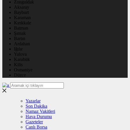
Zonguldak
Aksaray
Bayburt
Karaman
Kırıkkale
Batman
Şırnak
Bartın
Ardahan
Iğdır
Yalova
Karabük
Kilis
Osmaniye
Düzce
Yazarlar
Son Dakika
Namaz Vakitleri
Hava Durumu
Gazeteler
Canlı Borsa