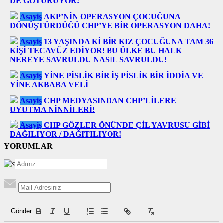
DE GÖTÜRÜYOR!
Asayiş
AKP’NİN OPERASYON ÇOCUĞUNA
DÖNÜŞTÜRDÜĞÜ CHP’YE BİR OPERASYON DAHA!
Asayiş
13 YAŞINDA Kİ BİR KIZ ÇOCUĞUNA TAM 36
KİŞİ TECAVÜZ EDİYOR! BU ÜLKE BU HALK
NEREYE SAVRULDU NASIL SAVRULDU!
Asayiş
YİNE PİSLİK BİR İŞ PİSLİK BİR İDDİA VE
YİNE AKBABA VELİ
Asayiş
CHP MEDYASINDAN CHP’LİLERE
UYUTMA NİNNİLERİ!
Asayiş
CHP GÖZLER ÖNÜNDE ÇİL YAVRUSU GİBİ
DAĞILIYOR / DAĞITILIYOR!
YORUMLAR
Gönder