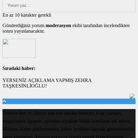
En az 10 karakter gerekli
Gönderdiğiniz yorum
moderasyon
ekibi tarafından incelendikten
sonra yayınlanacaktır.
Sıradaki haber:
YERSENİZ AÇIKLAMA YAPMIŞ ZEHRA
TAŞKESİNLİOĞLU!
Türkiye'den ve Dünya’dan son dakika haberler, köşe yazıları,
magazinden siyasete, spordan seyahate bütün konuların tek adresi
Malatya Haber platformunda; haber içerikleri kaynak gösterilmeden
alıntı yapılamaz, kanuna aykırı ve izinsiz olarak kopyalanamaz,