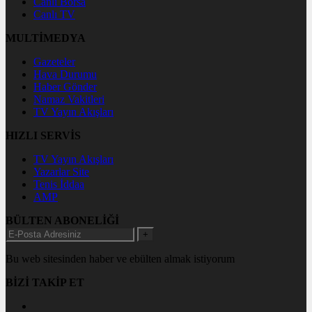
Canlı Borsa
Canlı TV
MULTİMEDYA
Gazeteler
Hava Durumu
Haber Gönder
Namaz Vakitleri
TV Yayın Akışları
HIZLI SERVİS
TV Yayın Akışları
Yazarlar Site
Tenis İddaa
AMP
BÜLTEN ABONELİĞİ
+
Bu web sitesinden haber ve ebülten almak istiyorum
BİZİ TAKİP ET