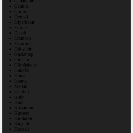
Çanakkale
Çankırı
Çorum
Denizli
Diyarbakır
Edirne
Elazığ
Erzincan
Erzurum
Eskişehir
Gaziantep
Giresun
Gümüşhane
Hakkâri
Hatay
Isparta
Mersin
istanbul
izmir
Kars
Kastamonu
Kayseri
Kırklareli
Kırşehir
Kocaeli