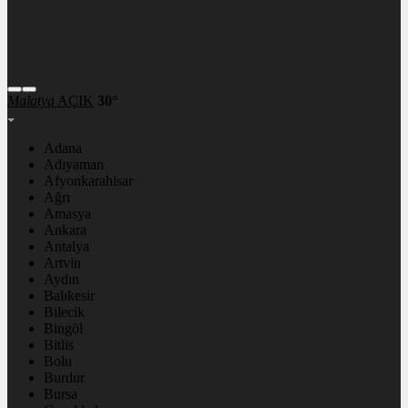
Malatya
AÇIK
30°
Adana
Adıyaman
Afyonkarahisar
Ağrı
Amasya
Ankara
Antalya
Artvin
Aydın
Balıkesir
Bilecik
Bingöl
Bitlis
Bolu
Burdur
Bursa