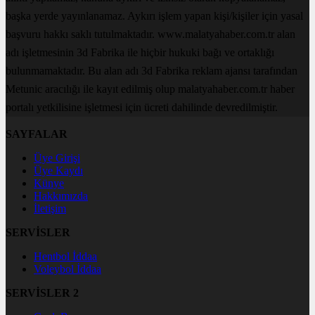
başka yerde yayınlanamaz. Aykırı işlem yapan kişi/kişiler için yasal
başvuru hakkı saklı tutulmaktadır. www.malatyahaber.com.tr alan
adı işletmesinin 3d Fabrika ile hiçbir hukuki bağı ve ortaklığı
bulunmamaktadır. Bu alan adı 3d Fabrika reklam ajansı tarafından
Metunic aracılığı ile kayıt edilmiş olup malatyahaber.com.tr haber
portalı yetkilisine işletmesi için ücreti dahilinde devredilmiştir.
SAYFALAR
Üye Girişi
Üye Kaydı
Künye
Hakkımızda
İletişim
SERVİSLER
Hentbol İddaa
Voleybol İddaa
SERVİSLER 2