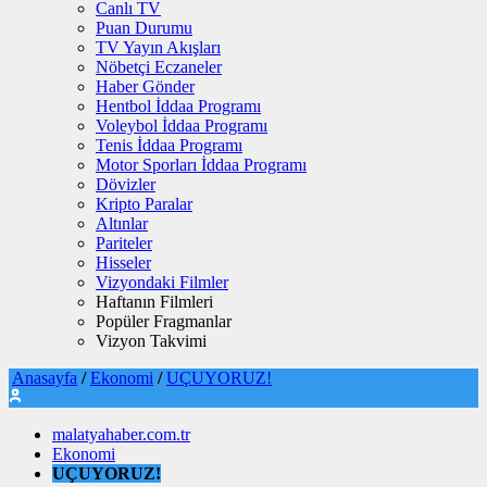
Canlı TV
Puan Durumu
TV Yayın Akışları
Nöbetçi Eczaneler
Haber Gönder
Hentbol İddaa Programı
Voleybol İddaa Programı
Tenis İddaa Programı
Motor Sporları İddaa Programı
Dövizler
Kripto Paralar
Altınlar
Pariteler
Hisseler
Vizyondaki Filmler
Haftanın Filmleri
Popüler Fragmanlar
Vizyon Takvimi
Anasayfa
/
Ekonomi
/
UÇUYORUZ!
malatyahaber.com.tr
Ekonomi
UÇUYORUZ!