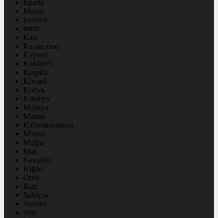
Isparta
Mersin
istanbul
izmir
Kars
Kastamonu
Kayseri
Kırklareli
Kırşehir
Kocaeli
Konya
Kütahya
Malatya
Manisa
Kahramanmaraş
Mardin
Muğla
Muş
Nevşehir
Niğde
Ordu
Rize
Sakarya
Samsun
Siirt