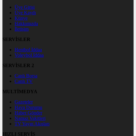
Üye Girişi
Üye Kaydı
Künye
Hakkımızda
İletişim
SERVİSLER
Hentbol İddaa
Voleybol İddaa
SERVİSLER 2
Canlı Borsa
Canlı TV
MULTİMEDYA
Gazeteler
Hava Durumu
Haber Gönder
Namaz Vakitleri
TV Yayın Akışları
HIZLI SERVİS