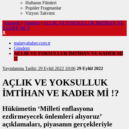
Haftanın Filmleri
Popüler Fragmanlar
Vizyon Takvimi
Anasayfa
/
Gündem
/
AÇLIK VE YOKSULLUK İMTİHAN VE
KADER Mİ !?
malatyahaber.com.tr
Gündem
AÇLIK VE YOKSULLUK İMTİHAN VE KADER Mİ
!?
Yayınlanma Tarihi: 29 Eylül 2022 10:06
29 Eylül 2022
AÇLIK VE YOKSULLUK
İMTİHAN VE KADER Mİ !?
Hükümetin ‘Milleti enflasyona
ezdirmeyecek önlemleri alıyoruz’
açıklamaları, piyasanın gerçekleriyle