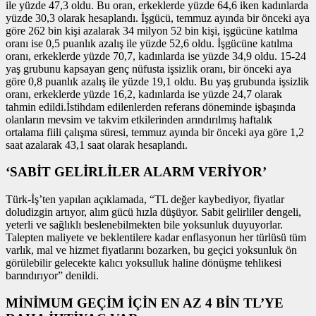
ile yüzde 47,3 oldu. Bu oran, erkeklerde yüzde 64,6 iken kadınlarda
yüzde 30,3 olarak hesaplandı. İşgücü, temmuz ayında bir önceki aya
göre 262 bin kişi azalarak 34 milyon 52 bin kişi, işgücüne katılma
oranı ise 0,5 puanlık azalış ile yüzde 52,6 oldu. İşgücüne katılma
oranı, erkeklerde yüzde 70,7, kadınlarda ise yüzde 34,9 oldu. 15-24
yaş grubunu kapsayan genç nüfusta işsizlik oranı, bir önceki aya
göre 0,8 puanlık azalış ile yüzde 19,1 oldu. Bu yaş grubunda işsizlik
oranı, erkeklerde yüzde 16,2, kadınlarda ise yüzde 24,7 olarak
tahmin edildi.İstihdam edilenlerden referans döneminde işbaşında
olanların mevsim ve takvim etkilerinden arındırılmış haftalık
ortalama fiili çalışma süresi, temmuz ayında bir önceki aya göre 1,2
saat azalarak 43,1 saat olarak hesaplandı.
‘SABİT GELİRLİLER ALARM VERİYOR’
Türk-İş’ten yapılan açıklamada, “TL değer kaybediyor, fiyatlar
doludizgin artıyor, alım gücü hızla düşüyor. Sabit gelirliler dengeli,
yeterli ve sağlıklı beslenebilmekten bile yoksunluk duyuyorlar.
Talepten maliyete ve beklentilere kadar enflasyonun her türlüsü tüm
varlık, mal ve hizmet fiyatlarını bozarken, bu geçici yoksunluk ön
görülebilir gelecekte kalıcı yoksulluk haline dönüşme tehlikesi
barındırıyor” denildi.
MİNİMUM GEÇİM İÇİN EN AZ 4 BİN TL’YE