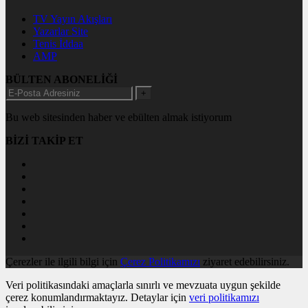
TV Yayın Akışları
Yazarlar Site
Tenis İddaa
AMP
BÜLTEN ABONELİĞİ
+
Bu web sitesinden haber ve ebülten almak istiyorum
BİZİ TAKİP ET
Çerezler ile ilgili bilgi için
Çerez Politikamızı
ziyaret edebilirsiniz.
Veri politikasındaki amaçlarla sınırlı ve mevzuata uygun şekilde
çerez konumlandırmaktayız. Detaylar için
veri politikamızı