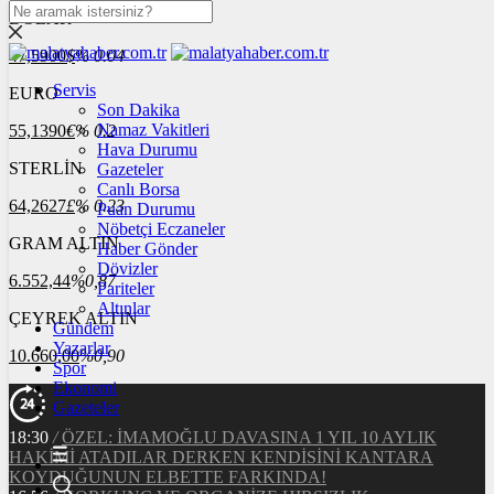
DOLAR
47,5900
$
% 0.04
Servis
EURO
Son Dakika
Namaz Vakitleri
55,1390
€
% 0.2
Hava Durumu
STERLİN
Gazeteler
Canlı Borsa
64,2627
£
% 0.23
Puan Durumu
Nöbetçi Eczaneler
GRAM ALTIN
Haber Gönder
Dövizler
6.552,44
%0,87
Pariteler
Altınlar
ÇEYREK ALTIN
Gündem
Yazarlar
10.660,00
%0,90
Spor
Ekonomi
Gazeteler
18:30
/
ÖZEL: İMAMOĞLU DAVASINA 1 YIL 10 AYLIK
HAKİMİ ATADILAR DERKEN KENDİSİNİ KANTARA
KOYDUĞUNUN ELBETTE FARKINDA!