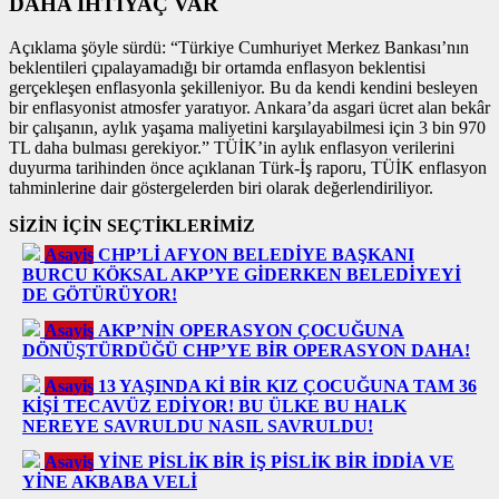
DAHA İHTİYAÇ VAR
Açıklama şöyle sürdü: “Türkiye Cumhuriyet Merkez Bankası’nın
beklentileri çıpalayamadığı bir ortamda enflasyon beklentisi
gerçekleşen enflasyonla şekilleniyor. Bu da kendi kendini besleyen
bir enflasyonist atmosfer yaratıyor. Ankara’da asgari ücret alan bekâr
bir çalışanın, aylık yaşama maliyetini karşılayabilmesi için 3 bin 970
TL daha bulması gerekiyor.” TÜİK’in aylık enflasyon verilerini
duyurma tarihinden önce açıklanan Türk-İş raporu, TÜİK enflasyon
tahminlerine dair göstergelerden biri olarak değerlendiriliyor.
SİZİN İÇİN SEÇTİKLERİMİZ
Asayiş
CHP’Lİ AFYON BELEDİYE BAŞKANI
BURCU KÖKSAL AKP’YE GİDERKEN BELEDİYEYİ
DE GÖTÜRÜYOR!
Asayiş
AKP’NİN OPERASYON ÇOCUĞUNA
DÖNÜŞTÜRDÜĞÜ CHP’YE BİR OPERASYON DAHA!
Asayiş
13 YAŞINDA Kİ BİR KIZ ÇOCUĞUNA TAM 36
KİŞİ TECAVÜZ EDİYOR! BU ÜLKE BU HALK
NEREYE SAVRULDU NASIL SAVRULDU!
Asayiş
YİNE PİSLİK BİR İŞ PİSLİK BİR İDDİA VE
YİNE AKBABA VELİ