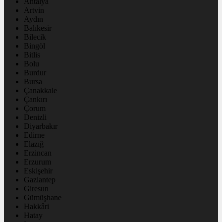
Antalya
Artvin
Aydın
Balıkesir
Bilecik
Bingöl
Bitlis
Bolu
Burdur
Bursa
Çanakkale
Çankırı
Çorum
Denizli
Diyarbakır
Edirne
Elazığ
Erzincan
Erzurum
Eskişehir
Gaziantep
Giresun
Gümüşhane
Hakkâri
Hatay