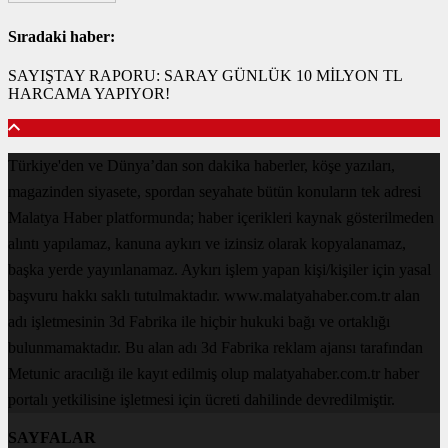
Sıradaki haber:
SAYIŞTAY RAPORU: SARAY GÜNLÜK 10 MİLYON TL
HARCAMA YAPIYOR!
Türkiye'den ve Dünya’dan son dakika haberler, köşe yazıları,
magazinden siyasete, spordan seyahate bütün konuların tek adresi
Malatya Haber platformunda; haber içerikleri kaynak gösterilmeden
alıntı yapılamaz, kanuna aykırı ve izinsiz olarak kopyalanamaz,
başka yerde yayınlanamaz. Aykırı işlem yapan kişi/kişiler için yasal
başvuru hakkı saklı tutulmaktadır. www.malatyahaber.com.tr alan
adı işletmesinin 3d Fabrika ile hiçbir hukuki bağı ve ortaklığı
bulunmamaktadır. Bu alan adı 3d Fabrika reklam ajansı tarafından
Metunic aracılığı ile kayıt edilmiş olup malatyahaber.com.tr haber
portalı yetkilisine işletmesi için ücreti dahilinde devredilmiştir.
SAYFALAR