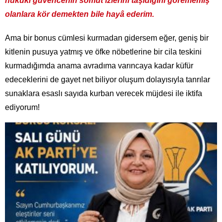
hukuki güvencenin somut izlerini taşıdığını görememiş
olanlara kör demekten bile hayâ ederim.
Ama bir bonus cümlesi kurmadan gidersem eğer, geniş bir
kitlenin pusuya yatmış ve öfke nöbetlerine bir cila teskini
kurmadığımda anama avradıma varıncaya kadar küfür
edeceklerini de gayet net biliyor oluşum dolayısıyla tanrılar
sunaklara esaslı sayıda kurban verecek müjdesi ile iktifa
ediyorum!