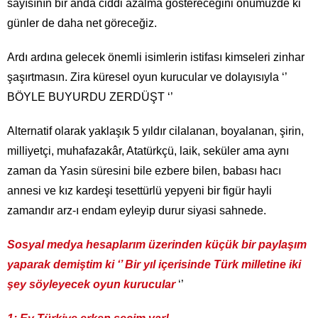
sayısının bir anda ciddi azalma göstereceğini önümüzde ki
günler de daha net göreceğiz.
Ardı ardına gelecek önemli isimlerin istifası kimseleri zinhar
şaşırtmasın. Zira küresel oyun kurucular ve dolayısıyla ‘’
BÖYLE BUYURDU ZERDÜŞT ‘’
Alternatif olarak yaklaşık 5 yıldır cilalanan, boyalanan, şirin,
milliyetçi, muhafazakâr, Atatürkçü, laik, seküler ama aynı
zaman da Yasin süresini bile ezbere bilen, babası hacı
annesi ve kız kardeşi tesettürlü yepyeni bir figür hayli
zamandır arz-ı endam eyleyip durur siyasi sahnede.
Sosyal medya hesaplarım üzerinden küçük bir paylaşım
yaparak demiştim ki ‘’ Bir yıl içerisinde Türk milletine iki
şey söyleyecek oyun kurucular
‘’