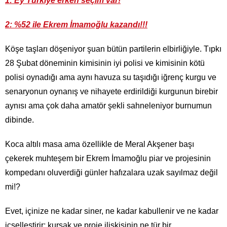
1: Ey Türkiye erken seçim var!
2: %52 ile Ekrem İmamoğlu kazandı!!!
Köşe taşları döşeniyor şuan bütün partilerin elbirliğiyle. Tıpkı
28 Şubat döneminin kimisinin iyi polisi ve kimisinin kötü
polisi oynadığı ama aynı havuza su taşıdığı iğrenç kurgu ve
senaryonun oynanış ve nihayete erdirildiği kurgunun birebir
aynısı ama çok daha amatör şekli sahneleniyor burnumun
dibinde.
Koca altılı masa ama özellikle de Meral Akşener başı
çekerek muhteşem bir Ekrem İmamoğlu piar ve projesinin
kompedanı oluverdiği günler hafızalara uzak sayılmaz değil
mi!?
Evet, içinize ne kadar siner, ne kadar kabullenir ve ne kadar
içselleştirir; kursak ve proje ilişkisinin ne tür bir