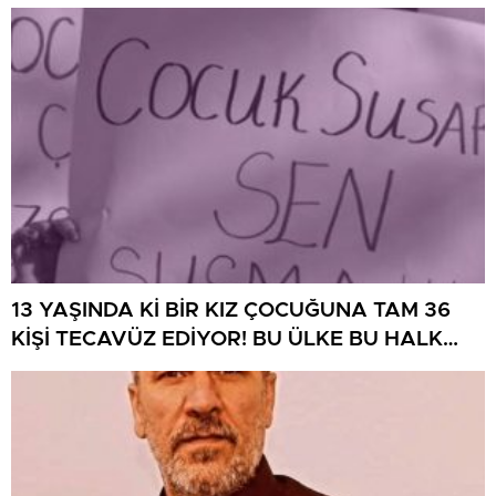
DAHA!
13 YAŞINDA Kİ BİR KIZ ÇOCUĞUNA TAM 36
KİŞİ TECAVÜZ EDİYOR! BU ÜLKE BU HALK
NEREYE SAVRULDU NASIL SAVRULDU!