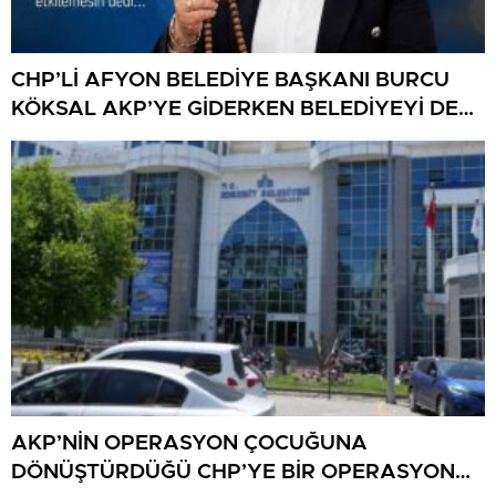
CHP’Lİ AFYON BELEDİYE BAŞKANI BURCU
KÖKSAL AKP’YE GİDERKEN BELEDİYEYİ DE
GÖTÜRÜYOR!
AKP’NİN OPERASYON ÇOCUĞUNA
DÖNÜŞTÜRDÜĞÜ CHP’YE BİR OPERASYON