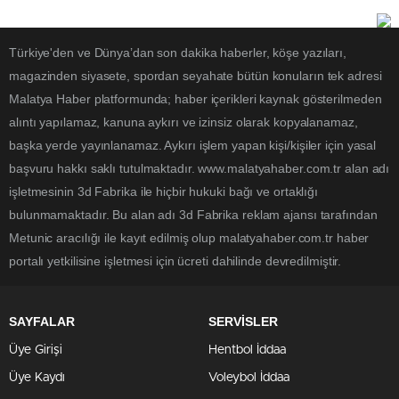
Türkiye'den ve Dünya’dan son dakika haberler, köşe yazıları,
magazinden siyasete, spordan seyahate bütün konuların tek adresi
Malatya Haber platformunda; haber içerikleri kaynak gösterilmeden
alıntı yapılamaz, kanuna aykırı ve izinsiz olarak kopyalanamaz,
başka yerde yayınlanamaz. Aykırı işlem yapan kişi/kişiler için yasal
başvuru hakkı saklı tutulmaktadır. www.malatyahaber.com.tr alan adı
işletmesinin 3d Fabrika ile hiçbir hukuki bağı ve ortaklığı
bulunmamaktadır. Bu alan adı 3d Fabrika reklam ajansı tarafından
Metunic aracılığı ile kayıt edilmiş olup malatyahaber.com.tr haber
portalı yetkilisine işletmesi için ücreti dahilinde devredilmiştir.
SAYFALAR
SERVİSLER
Üye Girişi
Hentbol İddaa
Üye Kaydı
Voleybol İddaa