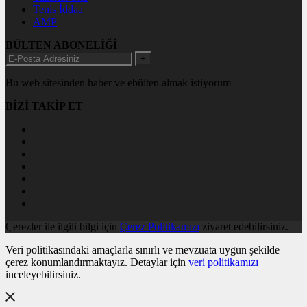
Tenis İddaa
AMP
BÜLTEN ABONELİĞİ
+
Bu web sitesinden haber ve ebülten almak istiyorum
BİZİ TAKİP ET
Çerezler ile ilgili bilgi için
Çerez Politikamızı
ziyaret edebilirsiniz.
Veri politikasındaki amaçlarla sınırlı ve mevzuata uygun şekilde
çerez konumlandırmaktayız. Detaylar için
veri politikamızı
inceleyebilirsiniz.