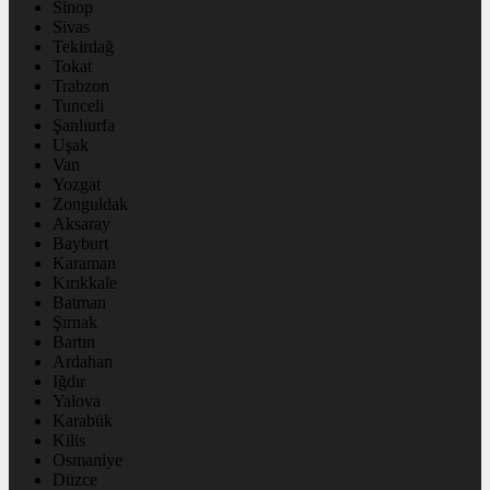
Sinop
Sivas
Tekirdağ
Tokat
Trabzon
Tunceli
Şanlıurfa
Uşak
Van
Yozgat
Zonguldak
Aksaray
Bayburt
Karaman
Kırıkkale
Batman
Şırnak
Bartın
Ardahan
Iğdır
Yalova
Karabük
Kilis
Osmaniye
Düzce