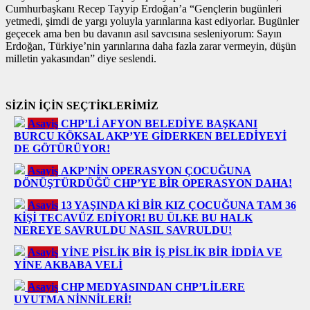
Cumhurbaşkanı Recep Tayyip Erdoğan’a “Gençlerin bugünleri
yetmedi, şimdi de yargı yoluyla yarınlarına kast ediyorlar. Bugünler
geçecek ama ben bu davanın asıl savcısına sesleniyorum: Sayın
Erdoğan, Türkiye’nin yarınlarına daha fazla zarar vermeyin, düşün
milletin yakasından” diye seslendi.
SİZİN İÇİN SEÇTİKLERİMİZ
Asayiş
CHP’Lİ AFYON BELEDİYE BAŞKANI
BURCU KÖKSAL AKP’YE GİDERKEN BELEDİYEYİ
DE GÖTÜRÜYOR!
Asayiş
AKP’NİN OPERASYON ÇOCUĞUNA
DÖNÜŞTÜRDÜĞÜ CHP’YE BİR OPERASYON DAHA!
Asayiş
13 YAŞINDA Kİ BİR KIZ ÇOCUĞUNA TAM 36
KİŞİ TECAVÜZ EDİYOR! BU ÜLKE BU HALK
NEREYE SAVRULDU NASIL SAVRULDU!
Asayiş
YİNE PİSLİK BİR İŞ PİSLİK BİR İDDİA VE
YİNE AKBABA VELİ
Asayiş
CHP MEDYASINDAN CHP’LİLERE
UYUTMA NİNNİLERİ!