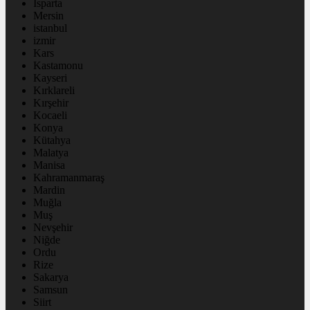
Isparta
Mersin
istanbul
izmir
Kars
Kastamonu
Kayseri
Kırklareli
Kırşehir
Kocaeli
Konya
Kütahya
Malatya
Manisa
Kahramanmaraş
Mardin
Muğla
Muş
Nevşehir
Niğde
Ordu
Rize
Sakarya
Samsun
Siirt