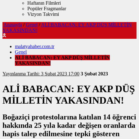
Haftanın Filmleri
Popüler Fragmanlar
Vizyon Takvimi
Anasayfa
/
Genel
/
ALİ BABACAN: EY AKP DÜŞ MİLLETİN
YAKASINDAN!
malatyahaber.com.tr
Genel
ALİ BABACAN: EY AKP DÜŞ MİLLETİN
YAKASINDAN!
Yayınlanma Tarihi: 3 Şubat 2023 17:00
3 Şubat 2023
ALİ BABACAN: EY AKP DÜŞ
MİLLETİN YAKASINDAN!
Boğaziçi protestolarına katılan 14 öğrenci
hakkında 25 yıla kadar değişen oranlarda
hapis talep edilmesine tepki gösteren