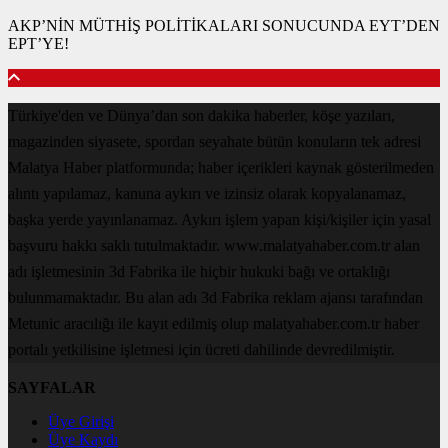
AKP’NİN MÜTHİŞ POLİTİKALARI SONUCUNDA EYT’DEN
EPT’YE!
Türkiye'den ve Dünya’dan son dakika haberler, köşe yazıları,
magazinden siyasete, spordan seyahate bütün konuların tek adresi
Malatya Haber platformunda; haber içerikleri kaynak gösterilmeden
alıntı yapılamaz, kanuna aykırı ve izinsiz olarak kopyalanamaz,
başka yerde yayınlanamaz. Aykırı işlem yapan kişi/kişiler için yasal
başvuru hakkı saklı tutulmaktadır. www.malatyahaber.com.tr alan
adı işletmesinin 3d Fabrika ile hiçbir hukuki bağı ve ortaklığı
bulunmamaktadır. Bu alan adı 3d Fabrika reklam ajansı tarafından
Metunic aracılığı ile kayıt edilmiş olup malatyahaber.com.tr haber
portalı yetkilisine işletmesi için ücreti dahilinde devredilmiştir.
SAYFALAR
Üye Girişi
Üye Kaydı