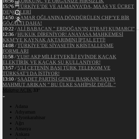
16:56
/
KORKUNÇ VE ORGANİZE HIRSIZLIK
15:36
/
TÜRKİYE’DE VE ALMANYA’DA, MAAŞ VE ÜCRET
DENGELERİ
14:50
/
ŞAMAR OĞLANINA DÖNDÜRÜLEN CHP’YE BİR
GÖZALTI DAHA!
10:22
/
ALİ BABACAN ” ERDOĞAN’IN ETRAFI KUMARCI”
12:36
/
HUKUK DİRENİYOR! ANAYASA MAHKEMESİ
KKM’YE KAYNAK AKTARIMINI İPTAL ETTİ!
14:08
/
TÜRKİYE’DE SİYASETİN KRİSTALLEŞME
FORMLARI
11:58
/
YUH! AKP MİLLETVEKİLİ EVİNDE KAÇAK
ELEKTİRİK VE KAÇAK SU KULLANIYOR!
13:57
/
5’Lİ ÇETENİN BAŞI TÜRK TELEKOM VE
TÜRKSAT’I DA İSTİYOR!
13:10
/
SAADET PARTİSİ GENEL BAŞKANI SAYIN
MAHMUT ARIKAN ” BU ÜLKE SAHİPSİZ DEĞİL ”
Malatya
AÇIK
33°
Adana
Adıyaman
Afyonkarahisar
Ağrı
Amasya
Ankara