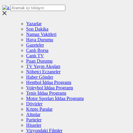
Yazarlar
Son Dakika
Namaz Vakitleri
Hava Durumu
Gazeteler
Canlı Borsa
Canlı TV
Puan Durumu
TV Yayın Akışları
Nöbetçi Eczaneler
Haber Gönder
Hentbol İddaa Programı
Voleybol İddaa Programı
Tenis İddaa Programı
Motor Sporları İddaa Programı
Dövizler
Kripto Paralar
Altınlar
Pariteler
Hisseler
Vizyondaki Filmler