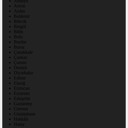
Antalya
Artvin
Aydın
Balıkesir
Bilecik
Bingöl
Bitlis
Bolu
Burdur
Bursa
Çanakkale
Çankırı
Çorum
Denizli
Diyarbakır
Edirne
Elazığ
Erzincan
Erzurum
Eskişehir
Gaziantep
Giresun
Gümüşhane
Hakkâri
Hatay