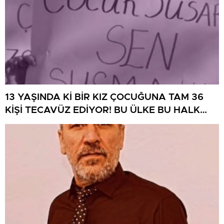
13 YAŞINDA Kİ BİR KIZ ÇOCUĞUNA TAM 36
KİŞİ TECAVÜZ EDİYOR! BU ÜLKE BU HALK
NEREYE SAVRULDU NASIL SAVRULDU!