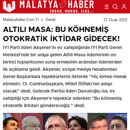
Malatyahaber.com.tr
Genel
27 Ocak 2023
ALTILI MASA: BU KÖHNEMİŞ
OTOKRATİK İKTİDAR GİDECEK!
İYİ Parti lideri Akşener'in ev sahipliğinde İYİ Parti Genel
Merkezi'nde bir araya gelen Altılı Masa liderlerinin on
birinci toplantısının sona ermesinin ardından liderlerden
ilk açıklama geldi. Akşener, sosyal medya hesabından
Genel Başkanlara teşekkürlerini ileterek "Hiç kimse merak
etmesin; 13. Cumhurbaşkanı, Millet İttifakı'nın adayı
olacak" dedi. Gelecek Partisi lideri Davutoğlu ise, ev
sahipliği için Akşener'e teşekkür ederken "Bu köhnemiş
otokratik iktidarı göndereceğiz." dedi.