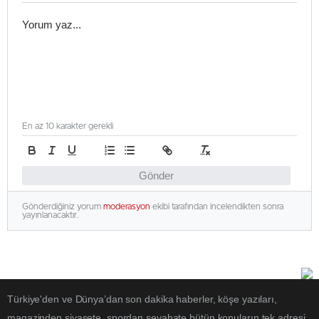
En az 10 karakter gerekli
Gönder
Gönderdiğiniz yorum
moderasyon
ekibi tarafından incelendikten sonra
yayınlanacaktır.
Türkiye'den ve Dünya’dan son dakika haberler, köşe yazıları,
magazinden siyasete, spordan seyahate bütün konuların tek adresi