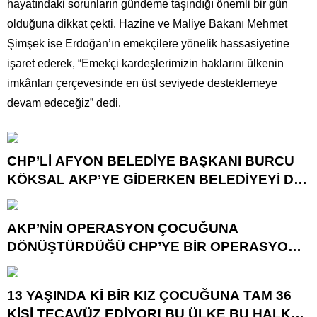
hayatındaki sorunların gündeme taşındığı önemli bir gün
olduğuna dikkat çekti. Hazine ve Maliye Bakanı Mehmet
Şimşek ise Erdoğan’ın emekçilere yönelik hassasiyetine
işaret ederek, “Emekçi kardeşlerimizin haklarını ülkenin
imkânları çerçevesinde en üst seviyede desteklemeye
devam edeceğiz” dedi.
CHP’Lİ AFYON BELEDİYE BAŞKANI BURCU
KÖKSAL AKP’YE GİDERKEN BELEDİYEYİ DE
GÖTÜRÜYOR!
AKP’NİN OPERASYON ÇOCUĞUNA
DÖNÜŞTÜRDÜĞÜ CHP’YE BİR OPERASYON
DAHA!
13 YAŞINDA Kİ BİR KIZ ÇOCUĞUNA TAM 36
KİŞİ TECAVÜZ EDİYOR! BU ÜLKE BU HALK