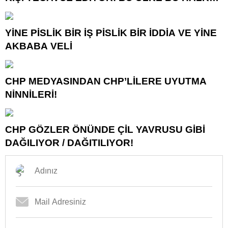
NEREYE SAVRULDU NASIL SAVRULDU!
YİNE PİSLİK BİR İŞ PİSLİK BİR İDDİA VE YİNE
AKBABA VELİ
CHP MEDYASINDAN CHP’LİLERE UYUTMA
NİNNİLERİ!
CHP GÖZLER ÖNÜNDE ÇİL YAVRUSU GİBİ
DAĞILIYOR / DAĞITILIYOR!