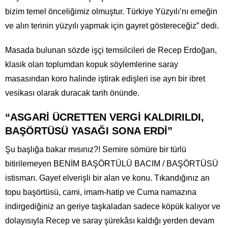
bizim temel önceliğimiz olmuştur. Türkiye Yüzyılı’nı emeğin
ve alın terinin yüzyılı yapmak için gayret göstereceğiz” dedi.
Masada bulunan sözde işçi temsilcileri de Recep Erdoğan,
klasik olan toplumdan kopuk söylemlerine saray
masasından koro halinde iştirak edişleri ise ayrı bir ibret
vesikası olarak duracak tarih önünde.
“ASGARİ ÜCRETTEN VERGİ KALDIRILDI,
BAŞÖRTÜSÜ YASAĞI SONA ERDİ”
Şu başlığa bakar mısınız?! Semire sömüre bir türlü
bitirilemeyen BENİM BAŞÖRTÜLÜ BACIM / BAŞÖRTÜSÜ
istismarı. Gayet elverişli bir alan ve konu. Tıkandığınız an
topu başörtüsü, cami, imam-hatip ve Cuma namazına
indirgediğiniz an geriye taşkaladan sadece köpük kalıyor ve
dolayısıyla Recep ve saray şürekâsı kaldığı yerden devam