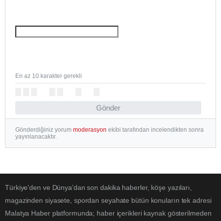
En az 10 karakter gerekli
Gönder
Gönderdiğiniz yorum
moderasyon
ekibi tarafından incelendikten sonra
yayınlanacaktır.
Türkiye'den ve Dünya’dan son dakika haberler, köşe yazıları,
magazinden siyasete, spordan seyahate bütün konuların tek adresi
Malatya Haber platformunda; haber içerikleri kaynak gösterilmeden