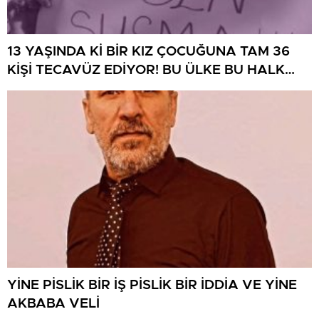
13 YAŞINDA Kİ BİR KIZ ÇOCUĞUNA TAM 36
KİŞİ TECAVÜZ EDİYOR! BU ÜLKE BU HALK
NEREYE SAVRULDU NASIL SAVRULDU!
YİNE PİSLİK BİR İŞ PİSLİK BİR İDDİA VE YİNE
AKBABA VELİ