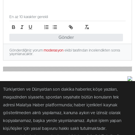
En az 10 karakter gerekli
Gönder
Gönderdiğiniz yorum
moderasyon
ekibi tarafından incelendikten sonra
yayınlanacaktır.
Türkiye'den ve Dünya’dan son dakika haberler, köşe yazıları,
magazinden siyasete, spordan seyahate bütün konuların tek
adresi Malatya Haber platformunda; haber içerikleri kaynak
gösterilmeden alıntı yapılamaz, kanuna aykırı ve izinsiz olarak
kopyalanamaz, başka yerde yayınlanamaz. Aykırı işlem yapan
kişi/kişiler için yasal başvuru hakkı saklı tutulmaktadır.