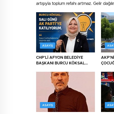
artışıyla toplum refahı artmaz. Gelir dağılım
ASAYIŞ
ASA
CHP’Lİ AFYON BELEDİYE
AKP’N
BAŞKANI BURCU KÖKSAL
ÇOCU
AKP’YE GİDERKEN
CHP’Y
BELEDİYEYİ DE GÖTÜRÜYOR!
DAHA!
ASAYIŞ
ASA