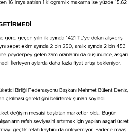
ken 16 liraya satılan 1 kilogramlık makarna ise yüzde 15.62
GETİRMEDİ
ne göre, geçen yılın ilk ayında 1421 TL’ye dolan alışveriş
Aynı sepet ekim ayında 2 bin 250, aralık ayında 2 bin 453
erine peyderpey gelen zam oranlarını da düşününce, asgari
di. İlerleyen aylarda daha fazla fiyat artışı bekleniyor.
 Tüketici Birliği Federasyonu Başkanı Mehmet Bülent Deniz,
ıkılması gerektiğini belirterek şunları söyledi:
iket değişim mesaisi başlatan marketler oldu. Bugün
ışanların refah seviyesini artırmak için yapılan asgari ücret
rmayı geçtik refah kaybını da önleyemiyor. Sadece maaş