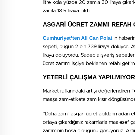
litre kola yüzde 20 zamla 30 liraya çıkar
zamla 18.5 liraya çıktı.
ASGARİ ÜCRET ZAMMI REFAH 
Cumhuriyet’ten Ali Can Polat
‘ın haberi
sepeti, bugün 2 bin 739 liraya doluyor. 
liraya doluyordu. Sadec alışveriş sepetl
ücret zammı işçiye beklenen refahı getirme
YETERLİ ÇALIŞMA YAPILMIYOR
Market raflarındaki artışı değerlendiren
maaşa zam-etikete zam kısır döngüsünden ç
“Daha zamlı asgari ücret açıklanmadan et
ortaya çıkardığınız rakamlarla maalesef çal
zammının boşa olduğunu görüyoruz. Artı