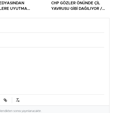
EDYASINDAN
CHP GÖZLER ÖNÜNDE ÇİL
İLERE UYUTMA
YAVRUSU GİBİ DAĞILIYOR /
ERİ!
DAĞITILIYOR!
elendikten sonra yayınlanacaktır.