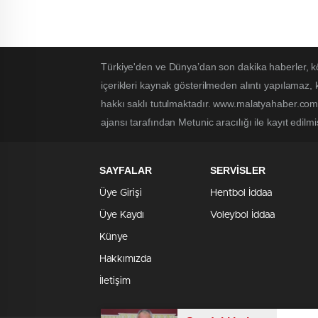
Türkiye'den ve Dünya’dan son dakika haberler, k
içerikleri kaynak gösterilmeden alıntı yapılamaz,
hakkı saklı tutulmaktadır. www.malatyahaber.com.t
ajansı tarafından Metunic aracılığı ile kayıt edilmi
SAYFALAR
SERVİSLER
Üye Girişi
Hentbol İddaa
Üye Kaydı
Voleybol İddaa
Künye
Hakkımızda
İletişim