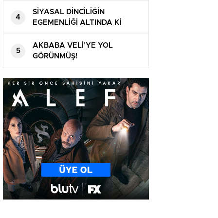
HEM BENZİM VE HEM DE
SİYASAL DİNCİLİĞİN
4
MOTORİNE YİNE ZAM
EGEMENLİĞİ ALTINDA Kİ
ÜLKENİN SAĞLIK MÜDÜRÜNE
VARINCAYA KADAR HIRSIZ!
AKBABA VELİ’YE YOL
5
GÖRÜNMÜŞ!