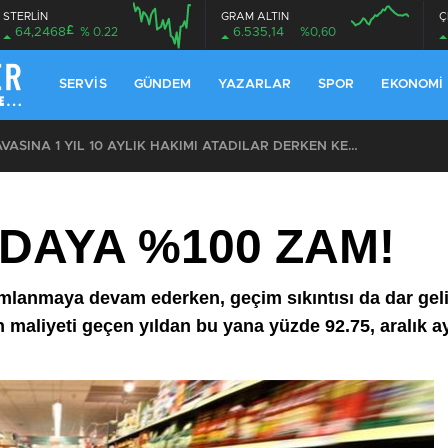
STERLİN
GRAM ALTIN
Ç
£
64,2468
% 0.22
6.535,14
%0,60
08:00
08:00
SERVIS
GÜNDEM
YAZARLAR
SPOR
EKONOMI
ÖZEL: İMAMOĞLU DAVASINA 1 YIL 10 AYLIK HAKİMİ ATADILAR DERKEN KENDİSİNİ KANTARA KOYDUĞUNUN ELBETTE FARKINDA!
IDAYA %100 ZAM!
amlanmaya devam ederken, geçim sıkıntısı da dar gel
in maliyeti geçen yıldan bu yana yüzde 92.75, aralık 