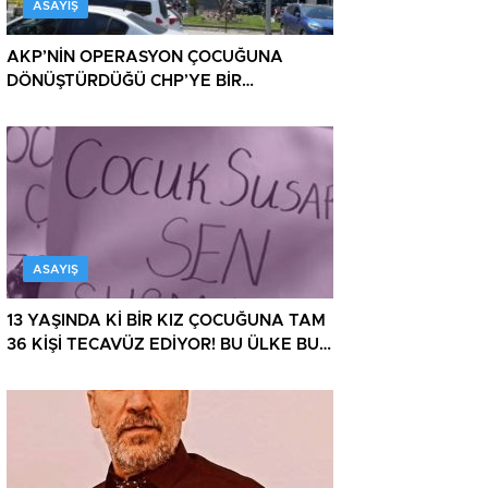
ASAYIŞ
AKP’NİN OPERASYON ÇOCUĞUNA
DÖNÜŞTÜRDÜĞÜ CHP’YE BİR
OPERASYON DAHA!
ASAYIŞ
13 YAŞINDA Kİ BİR KIZ ÇOCUĞUNA TAM
36 KİŞİ TECAVÜZ EDİYOR! BU ÜLKE BU
HALK NEREYE SAVRULDU NASIL
SAVRULDU!