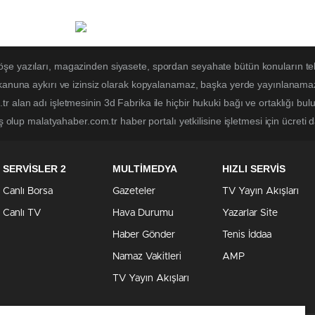
öşe yazıları, magazinden siyasete, spordan seyahate bütün konuların t
 kanuna aykırı ve izinsiz olarak kopyalanamaz, başka yerde yayınlanamaz. 
r alan adı işletmesinin 3d Fabrika ile hiçbir hukuki bağı ve ortaklığı b
ş olup malatyahaber.com.tr haber portalı yetkilisine işletmesi için ücreti d
SERVİSLER 2
MULTİMEDYA
HIZLI SERVİS
Canlı Borsa
Gazeteler
TV Yayın Akışları
Canlı TV
Hava Durumu
Yazarlar Site
Haber Gönder
Tenis İddaa
Namaz Vakitleri
AMP
TV Yayın Akışları