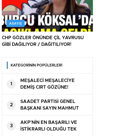
ASAYIŞ
CHP GÖZLER ÖNÜNDE ÇİL YAVRUSU
GİBİ DAĞILIYOR / DAĞITILIYOR!
KATEGORİNİN POPÜLERLERİ
MEŞALECİ MEŞALECİYE
1
DEMİŞ CIRT GÖZÜNE!
SAADET PARTİSİ GENEL
2
BAŞKANI SAYIN MAHMUT
ARIKAN ” BU ÜLKE SAHİPSİZ
DEĞİL ”
AKP’NİN EN BAŞARILI VE
3
İSTİKRARLI OLDUĞU TEK
ALAN! ZAM ZAM VE ZAM