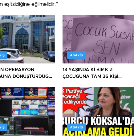
 eşitsizliğine eğilmelidir.”
YIŞ
ASAYIŞ
İN OPERASYON
13 YAŞINDA Kİ BİR KIZ
ĞUNA DÖNÜŞTÜRDÜĞÜ
ÇOCUĞUNA TAM 36 KİŞİ
E BİR OPERASYON
TECAVÜZ EDİYOR! BU ÜLKE
BU HALK NEREYE SAVRULDU
NASIL SAVRULDU!
YIŞ
ASAYIŞ