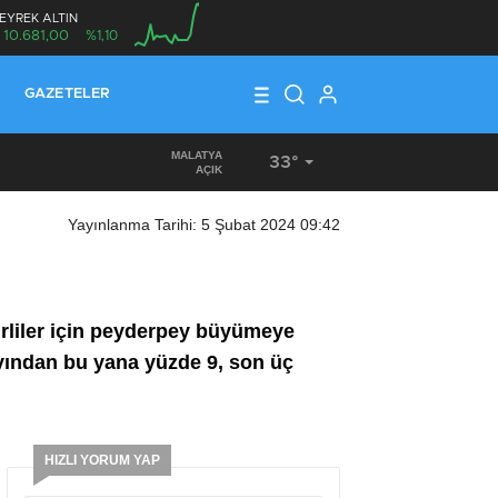
EYREK ALTIN
10.681,00
%1,10
00:00
GAZETELER
MALATYA
33°
16:56
/
KORKUNÇ VE ORGANİZE HIRSIZLIK
AÇIK
Yayınlanma Tarihi: 5 Şubat 2024 09:42
irliler için peyderpey büyümeye
ayından bu yana yüzde 9, son üç
HIZLI YORUM YAP