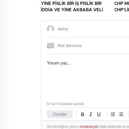
YİNE PİSLİK BİR İŞ PİSLİK BİR
CHP M
İDDİA VE YİNE AKBABA VELİ
CHP’L
NİNNİL
En az 10 karakter gerekli
Gönder
Gönderdiğiniz yorum
moderasyon
ekibi tarafından inc