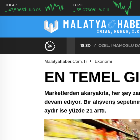
DOLAR
EURO
$
€
47,5965
% 0.06
55,0760
% 0.11
08:00
08:00
18:30
/
Malatyahaber.com.tr
Ekonomi
EN TEMEL G
Marketlerden akaryakıta, her şey z
devam ediyor. Bir alışveriş sepetin
aydır ise yüzde 21 arttı.