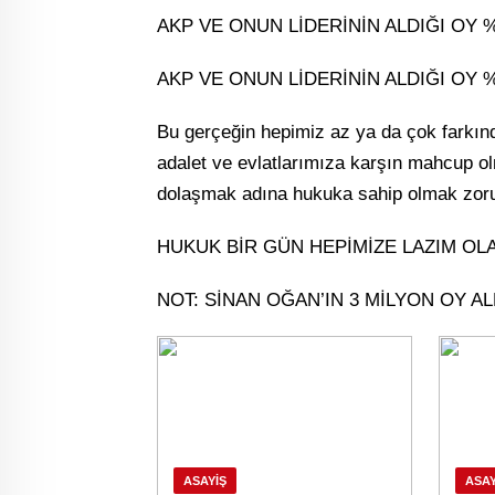
AKP VE ONUN LİDERİNİN ALDIĞI OY %4
AKP VE ONUN LİDERİNİN ALDIĞI OY %4
Bu gerçeğin hepimiz az ya da çok farkın
adalet ve evlatlarımıza karşın mahcup o
dolaşmak adına hukuka sahip olmak zor
HUKUK BİR GÜN HEPİMİZE LAZIM OLA
NOT: SİNAN OĞAN’IN 3 MİLYON OY AL
ASAYIŞ
ASAY