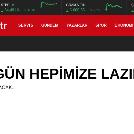
STERLİN
GRAM ALTIN
Ç
£
64,4811
6.660,55
% 0.38
%2,59
12:00
16:00
12:00
16:00
SERVIS
GÜNDEM
YAZARLAR
SPOR
EKONOMI
ÜN HEPİMİZE LAZI