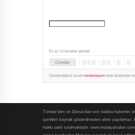
En az 10 karakter gerekli
Gönder
Gönderdiğiniz yorum
moderasyon
ekibi tarafından i
Türkiye'den ve Dünya’dan son dakika haberler, k
içerikleri kaynak gösterilmeden alıntı yapılamaz,
hakkı saklı tutulmaktadır. www.malatyahaber.com.t