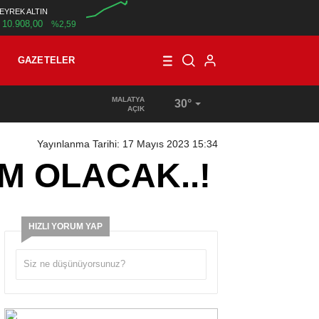
EYREK ALTIN
10.908,00
%2,59
00:00
GAZETELER
MALATYA
30°
AÇIK
Yayınlanma Tarihi: 17 Mayıs 2023 15:34
M OLACAK..!
HIZLI YORUM YAP