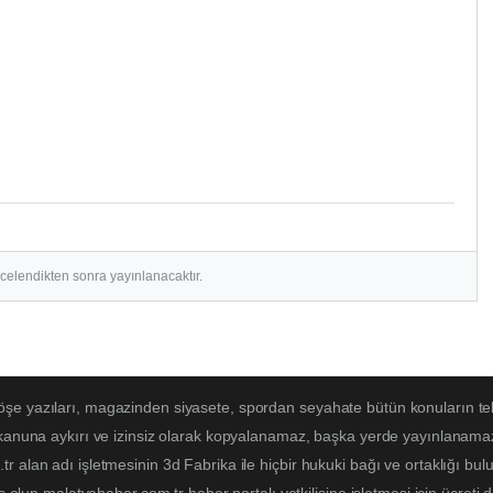
ncelendikten sonra yayınlanacaktır.
öşe yazıları, magazinden siyasete, spordan seyahate bütün konuların t
 kanuna aykırı ve izinsiz olarak kopyalanamaz, başka yerde yayınlanamaz. 
r alan adı işletmesinin 3d Fabrika ile hiçbir hukuki bağı ve ortaklığı b