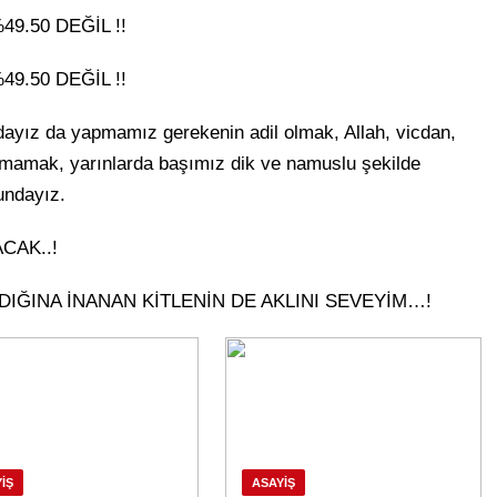
9.50 DEĞİL !!
9.50 DEĞİL !!
dayız da yapmamız gerekenin adil olmak, Allah, vicdan,
lmamak, yarınlarda başımız dik ve namuslu şekilde
undayız.
CAK..!
DIĞINA İNANAN KİTLENİN DE AKLINI SEVEYİM…!
IŞ
ASAYIŞ