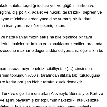
uki sabıka taşıdığı iddiası yer ve göğü inletirken ve
tim, dış politik, adalet ve hukuk, tarafsızlık, deprem ve
ayan müdahalelerden yana dibe vurmuş bir iktidara
ğına inanıyorsanız eğer geçmiş olsun.
 ve hatta kanlarımızın satışına bile pişkince bir tavır
lerini, ihalelerini, imkan ve olanaklarını kendileri arasında
r teveccühe mazhar olduğunu iddia ediyorsanız eğer sizin bu
, namussuz, meymenetsiz, cibilliyetsiz(…) cinsinden
erinin toplumun %50’si tarafından iltifata tabi tutulduğuna
rre kadar örtüşen hiçbir tarafınız yok demektir.
Türk ve diğer tüm unsurları Alevisiyle Sünnisiyle, Kürt ve
ve aşını paylaşmış bir toplumun haksızlık, hukuksuzluk,
şağılama, hukuku tanımama, adaletten yana nasipsiz,