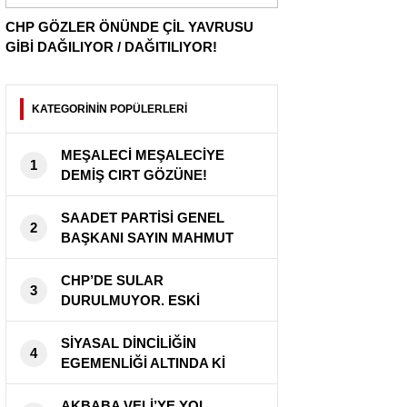
CHP GÖZLER ÖNÜNDE ÇİL YAVRUSU
GİBİ DAĞILIYOR / DAĞITILIYOR!
KATEGORİNİN POPÜLERLERİ
MEŞALECİ MEŞALECİYE
1
DEMİŞ CIRT GÖZÜNE!
SAADET PARTİSİ GENEL
2
BAŞKANI SAYIN MAHMUT
ARIKAN ” BU ÜLKE SAHİPSİZ
DEĞİL ”
CHP’DE SULAR
3
DURULMUYOR. ESKİ
DELEGELERDEN CHP
KURULTAY’INA BİR KEZ DAHA
SİYASAL DİNCİLİĞİN
4
İPTAL DAVASI!
EGEMENLİĞİ ALTINDA Kİ
ÜLKENİN SAĞLIK MÜDÜRÜNE
VARINCAYA KADAR HIRSIZ!
AKBABA VELİ’YE YOL