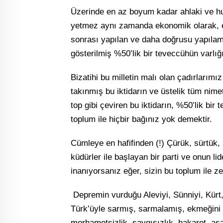
Üzerinde en az boyum kadar ahlaki ve huk
yetmez aynı zamanda ekonomik olarak, eği
sonrası yapılan ve daha doğrusu yapılam
gösterilmiş %50’lik bir teveccühün varlı
Bizatihi bu milletin malı olan çadırlarımız
takınmış bu iktidarın ve üstelik tüm nimet
top gibi çeviren bu iktidarın, %50’lik bi
toplum ile hiçbir bağınız yok demektir.
Cümleye en hafifinden (!) Çürük, sürtük
küdürler ile başlayan bir parti ve onun lid
inanıyorsanız eğer, sizin bu toplum ile ze
Depremin vurduğu Aleviyi, Sünniyi, Kürt, 
Türk’üyle sarmış, sarmalamış, ekmeğini 
merhametsizlik, saygısızlık, hakaret, a