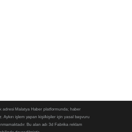
ek adresi Malatya Haber platformunda; haber
Aykırı işlem yapan kişi/kişiler için yasal başvuru
ulunmamaktadır. Bu alan adı 3d Fabrika reklam