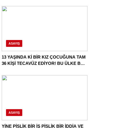
OPERASYON DAHA!
ASAYIŞ
13 YAŞINDA Kİ BİR KIZ ÇOCUĞUNA TAM
36 KİŞİ TECAVÜZ EDİYOR! BU ÜLKE BU
HALK NEREYE SAVRULDU NASIL
SAVRULDU!
ASAYIŞ
YİNE PİSLİK BİR İŞ PİSLİK BİR İDDİA VE