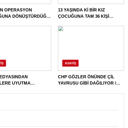
İN OPERASYON
13 YAŞINDA Kİ BİR KIZ
ĞUNA DÖNÜŞTÜRDÜĞÜ
ÇOCUĞUNA TAM 36 KİŞİ
E BİR OPERASYON
TECAVÜZ EDİYOR! BU ÜLKE
BU HALK NEREYE SAVRULDU
NASIL SAVRULDU!
IŞ
ASAYIŞ
EDYASINDAN
CHP GÖZLER ÖNÜNDE ÇİL
İLERE UYUTMA
YAVRUSU GİBİ DAĞILIYOR /
ERİ!
DAĞITILIYOR!