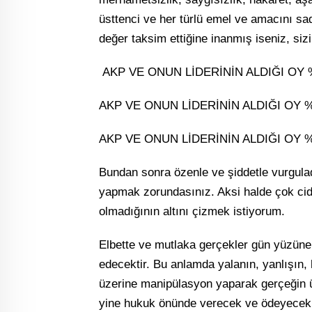
üsttenci ve her türlü emel ve amacını sad
değer taksim ettiğine inanmış iseniz, siz
AKP VE ONUN LİDERİNİN ALDIĞI OY %
AKP VE ONUN LİDERİNİN ALDIĞI OY %4
AKP VE ONUN LİDERİNİN ALDIĞI OY %4
Bundan sonra özenle ve şiddetle vurgula
yapmak zorundasınız. Aksi halde çok ciddi
olmadığının altını çizmek istiyorum.
Elbette ve mutlaka gerçekler gün yüzüne
edecektir. Bu anlamda yalanın, yanlışın,
üzerine manipülasyon yaparak gerçeğin üz
yine hukuk önünde verecek ve ödeyecekl