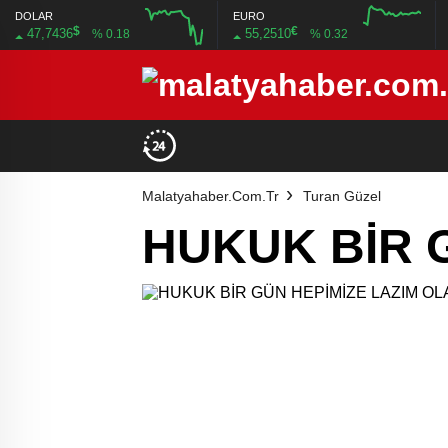
DOLAR
EURO
$
€
47,7436
55,2510
% 0.18
% 0.32
12:00
16:00
12:00
16:00
Malatyahaber.com.tr
Turan Güzel
HUKUK BİR G