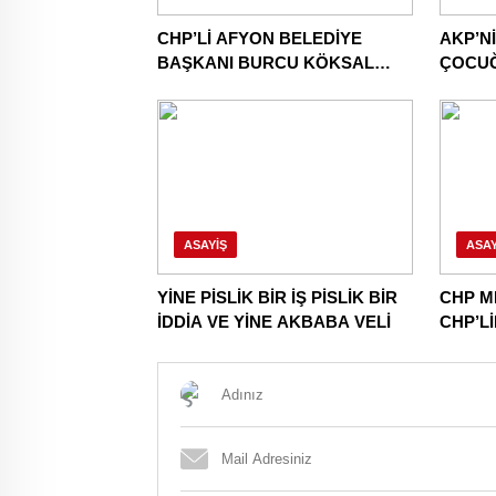
CHP’Lİ AFYON BELEDİYE
AKP’N
BAŞKANI BURCU KÖKSAL
ÇOCU
AKP’YE GİDERKEN
CHP’Y
BELEDİYEYİ DE GÖTÜRÜYOR!
DAHA!
ASAYIŞ
ASAY
YİNE PİSLİK BİR İŞ PİSLİK BİR
CHP M
İDDİA VE YİNE AKBABA VELİ
CHP’L
NİNNİL