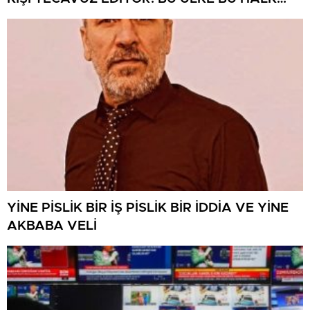
NEREYE SAVRULDU NASIL SAVRULDU!
YİNE PİSLİK BİR İŞ PİSLİK BİR İDDİA VE YİNE
AKBABA VELİ