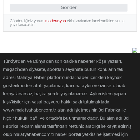
Gönder
Gönderdiğiniz yorum
moderasyon
ekibi tarafından incelendikten sonra
yayınlanacaktır.
Türkiye'den ve Dünya’dan son dakika haberler, köşe yazıları,
magazinden siyasete, spordan seyahate bütün konuların tek
adresi Malatya Haber platformunda; haber içerikleri kaynak
gösterilmeden alıntı yapılamaz, kanuna aykırı ve izinsiz olarak
kopyalanamaz, başka yerde yayınlanamaz. Aykırı işlem yapan
kişi/kişiler için yasal başvuru hakkı saklı tutulmaktadır.
www.malatyahaber.com.tr alan adı işletmesinin 3d Fabrika ile
hiçbir hukuki bağı ve ortaklığı bulunmamaktadır. Bu alan adı 3d
Fabrika reklam ajansı tarafından Metunic aracılığı ile kayıt edilmiş
olup malatyahaber.com.tr haber portalı yetkilisine işletmesi için