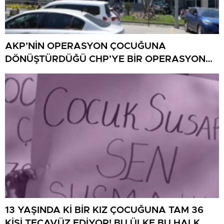
AKP’NİN OPERASYON ÇOCUĞUNA
DÖNÜŞTÜRDÜĞÜ CHP’YE BİR OPERASYON
DAHA!
13 YAŞINDA Kİ BİR KIZ ÇOCUĞUNA TAM 36
KİŞİ TECAVÜZ EDİYOR! BU ÜLKE BU HALK