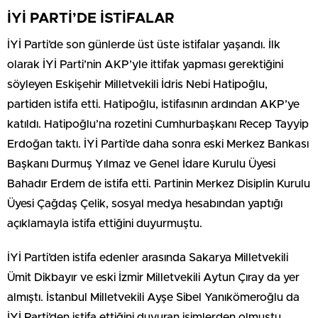
İYİ PARTİ’DE İSTİFALAR
İYİ Parti’de son günlerde üst üste istifalar yaşandı. İlk
olarak İYİ Parti’nin AKP’yle ittifak yapması gerektiğini
söyleyen Eskişehir Milletvekili İdris Nebi Hatipoğlu,
partiden istifa etti. Hatipoğlu, istifasının ardından AKP’ye
katıldı. Hatipoğlu’na rozetini Cumhurbaşkanı Recep Tayyip
Erdoğan taktı. İYİ Parti’de daha sonra eski Merkez Bankası
Başkanı Durmuş Yılmaz ve Genel İdare Kurulu Üyesi
Bahadır Erdem de istifa etti. Partinin Merkez Disiplin Kurulu
Üyesi Çağdaş Çelik, sosyal medya hesabından yaptığı
açıklamayla istifa ettiğini duyurmuştu.
İYİ Parti’den istifa edenler arasında Sakarya Milletvekili
Ümit Dikbayır ve eski İzmir Milletvekili Aytun Çıray da yer
almıştı. İstanbul Milletvekili Ayşe Sibel Yanıkömeroğlu da
İYİ Parti’den istifa ettiğini duyuran isimlerden olmuştu.