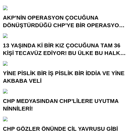
GÖTÜRÜYOR!
AKP’NİN OPERASYON ÇOCUĞUNA
DÖNÜŞTÜRDÜĞÜ CHP’YE BİR OPERASYON
DAHA!
13 YAŞINDA Kİ BİR KIZ ÇOCUĞUNA TAM 36
KİŞİ TECAVÜZ EDİYOR! BU ÜLKE BU HALK
NEREYE SAVRULDU NASIL SAVRULDU!
YİNE PİSLİK BİR İŞ PİSLİK BİR İDDİA VE YİNE
AKBABA VELİ
CHP MEDYASINDAN CHP’LİLERE UYUTMA
NİNNİLERİ!
CHP GÖZLER ÖNÜNDE ÇİL YAVRUSU GİBİ