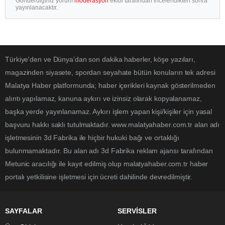
Gönderdiğiniz yorum
moderasyon
ekibi tarafından incelendikten sonra
yayınlanacaktır.
Türkiye'den ve Dünya’dan son dakika haberler, köşe yazıları,
magazinden siyasete, spordan seyahate bütün konuların tek adresi
Malatya Haber platformunda; haber içerikleri kaynak gösterilmeden
alıntı yapılamaz, kanuna aykırı ve izinsiz olarak kopyalanamaz,
başka yerde yayınlanamaz. Aykırı işlem yapan kişi/kişiler için yasal
başvuru hakkı saklı tutulmaktadır. www.malatyahaber.com.tr alan adı
işletmesinin 3d Fabrika ile hiçbir hukuki bağı ve ortaklığı
bulunmamaktadır. Bu alan adı 3d Fabrika reklam ajansı tarafından
Metunic aracılığı ile kayıt edilmiş olup malatyahaber.com.tr haber
portalı yetkilisine işletmesi için ücreti dahilinde devredilmiştir.
SAYFALAR
SERVİSLER