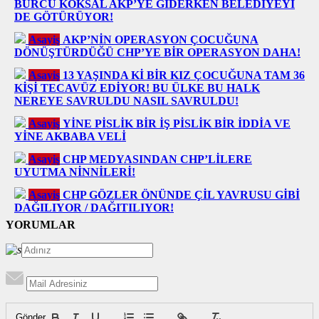
BURCU KÖKSAL AKP’YE GİDERKEN BELEDİYEYİ
DE GÖTÜRÜYOR!
Asayiş
AKP’NİN OPERASYON ÇOCUĞUNA
DÖNÜŞTÜRDÜĞÜ CHP’YE BİR OPERASYON DAHA!
Asayiş
13 YAŞINDA Kİ BİR KIZ ÇOCUĞUNA TAM 36
KİŞİ TECAVÜZ EDİYOR! BU ÜLKE BU HALK
NEREYE SAVRULDU NASIL SAVRULDU!
Asayiş
YİNE PİSLİK BİR İŞ PİSLİK BİR İDDİA VE
YİNE AKBABA VELİ
Asayiş
CHP MEDYASINDAN CHP’LİLERE
UYUTMA NİNNİLERİ!
Asayiş
CHP GÖZLER ÖNÜNDE ÇİL YAVRUSU GİBİ
DAĞILIYOR / DAĞITILIYOR!
YORUMLAR
Gönder