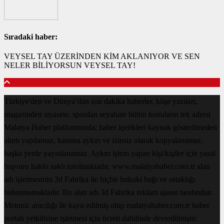
Sıradaki haber:
VEYSEL TAY ÜZERİNDEN KİM AKLANIYOR VE SEN
NELER BİLİYORSUN VEYSEL TAY!
Türkiye'den ve Dünya’dan son dakika haberler, köşe yazıları,
magazinden siyasete, spordan seyahate bütün konuların tek adresi
Malatya Haber platformunda; haber içerikleri kaynak gösterilmeden
alıntı yapılamaz, kanuna aykırı ve izinsiz olarak kopyalanamaz,
başka yerde yayınlanamaz. Aykırı işlem yapan kişi/kişiler için yasal
başvuru hakkı saklı tutulmaktadır. www.malatyahaber.com.tr alan
adı işletmesinin 3d Fabrika ile hiçbir hukuki bağı ve ortaklığı
bulunmamaktadır. Bu alan adı 3d Fabrika reklam ajansı tarafından
Metunic aracılığı ile kayıt edilmiş olup malatyahaber.com.tr haber
portalı yetkilisine işletmesi için ücreti dahilinde devredilmiştir.