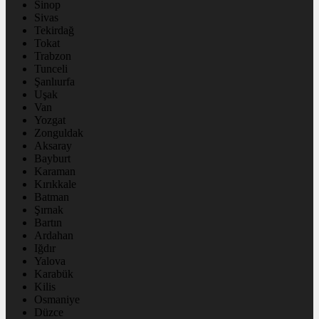
Sinop
Sivas
Tekirdağ
Tokat
Trabzon
Tunceli
Şanlıurfa
Uşak
Van
Yozgat
Zonguldak
Aksaray
Bayburt
Karaman
Kırıkkale
Batman
Şırnak
Bartın
Ardahan
Iğdır
Yalova
Karabük
Kilis
Osmaniye
Düzce