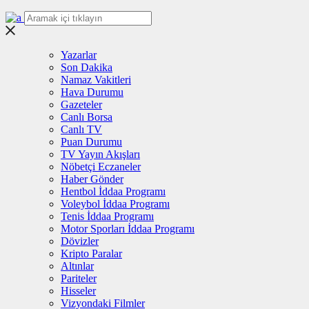
Yazarlar
Son Dakika
Namaz Vakitleri
Hava Durumu
Gazeteler
Canlı Borsa
Canlı TV
Puan Durumu
TV Yayın Akışları
Nöbetçi Eczaneler
Haber Gönder
Hentbol İddaa Programı
Voleybol İddaa Programı
Tenis İddaa Programı
Motor Sporları İddaa Programı
Dövizler
Kripto Paralar
Altınlar
Pariteler
Hisseler
Vizyondaki Filmler