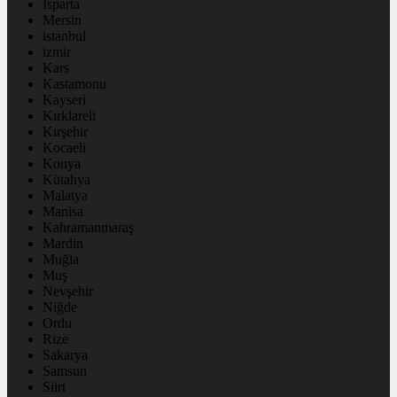
Isparta
Mersin
istanbul
izmir
Kars
Kastamonu
Kayseri
Kırklareli
Kırşehir
Kocaeli
Konya
Kütahya
Malatya
Manisa
Kahramanmaraş
Mardin
Muğla
Muş
Nevşehir
Niğde
Ordu
Rize
Sakarya
Samsun
Siirt