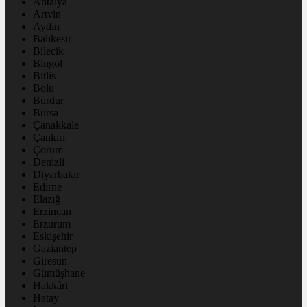
Antalya
Artvin
Aydın
Balıkesir
Bilecik
Bingöl
Bitlis
Bolu
Burdur
Bursa
Çanakkale
Çankırı
Çorum
Denizli
Diyarbakır
Edirne
Elazığ
Erzincan
Erzurum
Eskişehir
Gaziantep
Giresun
Gümüşhane
Hakkâri
Hatay