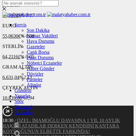
DOLAR
47,7074
$
% 0.17
Servis
EURO
Son Dakika
Namaz Vakitleri
55,0630
€
% 0.08
Hava Durumu
STERLİN
Gazeteler
Canlı Borsa
64,2116
£
% 0.05
Puan Durumu
Nöbetçi Eczaneler
GRAM ALTIN
Haber Gönder
Dövizler
6.631,04
%2,13
Pariteler
Altınlar
ÇEYREK ALTIN
Gündem
Yazarlar
10.839,00
%1,94
Spor
Ekonomi
Gazeteler
18:30
/
ÖZEL: İMAMOĞLU DAVASINA 1 YIL 10 AYLIK
HAKİMİ ATADILAR DERKEN KENDİSİNİ KANTARA
KOYDUĞUNUN ELBETTE FARKINDA!