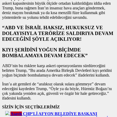
askeri kapasitesinin büyük ölçüde ortadan kaldırıldığını iddia eden
Trump, buna rağmen İran’ın insansız hava araçları göndermek,
deniz mayını bırakmak ya da kısa menzilli füze kullanmak gibi
yöntemlerle su yolunu tehdit edebileceğini savundu.
“ABD VE İSRAİL HAKSIZ, HUKUKSUZ VE
DOLAYISIYLA TERÖRİZE SALDIRIYA DEVAM
EDECEĞİNİ ŞÖYLE AÇIKLIYOR!
KIYI ŞERİDİNİ YOĞUN BİÇİMDE
BOMBALAMAYA DEVAM EDECEK”
ABD’nin bu risklere karşı askeri operasyonlarını sürdüreceğini
belirten Trump, “Bu arada Amerika Birleşik Devletleri kıyı şeridini
yoğun biçimde bombalamaya devam edecek” ifadelerini kullandı.
İran’a ait gemileri de “aralıksız olarak sulara gömmeye” devam
edeceğini kaydeden Trump, “Öyle ya da böyle, Hürmüz Boğazı’nı
çok yakında yeniden açık, güvenli ve özgür bir hale getireceğiz.”
ifadesini kullandı.
SİZİN İÇİN SEÇTİKLERİMİZ
Asayiş
CHP’Lİ AFYON BELEDİYE BAŞKANI