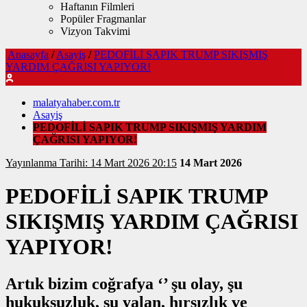
Haftanın Filmleri
Popüler Fragmanlar
Vizyon Takvimi
Anasayfa
/
Asayiş
/
PEDOFİLİ SAPIK TRUMP SIKIŞMIŞ
YARDIM ÇAĞRISI YAPIYOR!
malatyahaber.com.tr
Asayiş
PEDOFİLİ SAPIK TRUMP SIKIŞMIŞ YARDIM
ÇAĞRISI YAPIYOR!
Yayınlanma Tarihi: 14 Mart 2026 20:15
14 Mart 2026
PEDOFİLİ SAPIK TRUMP
SIKIŞMIŞ YARDIM ÇAĞRISI
YAPIYOR!
Artık bizim coğrafya ‘’ şu olay, şu
hukuksuzluk, şu yalan, hırsızlık ve