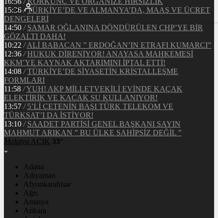
16:56
/
KORKUNÇ VE ORGANİZE HIRSIZLIK
15:36
/
TÜRKİYE’DE VE ALMANYA’DA, MAAŞ VE ÜCRET
DENGELERİ
14:50
/
ŞAMAR OĞLANINA DÖNDÜRÜLEN CHP’YE BİR
GÖZALTI DAHA!
10:22
/
ALİ BABACAN ” ERDOĞAN’IN ETRAFI KUMARCI”
12:36
/
HUKUK DİRENİYOR! ANAYASA MAHKEMESİ
KKM’YE KAYNAK AKTARIMINI İPTAL ETTİ!
14:08
/
TÜRKİYE’DE SİYASETİN KRİSTALLEŞME
FORMLARI
11:58
/
YUH! AKP MİLLETVEKİLİ EVİNDE KAÇAK
ELEKTİRİK VE KAÇAK SU KULLANIYOR!
13:57
/
5’Lİ ÇETENİN BAŞI TÜRK TELEKOM VE
TÜRKSAT’I DA İSTİYOR!
13:10
/
SAADET PARTİSİ GENEL BAŞKANI SAYIN
MAHMUT ARIKAN ” BU ÜLKE SAHİPSİZ DEĞİL ”
Malatya
AÇIK
33°
Adana
Adıyaman
Afyonkarahisar
Ağrı
Amasya
Ankara