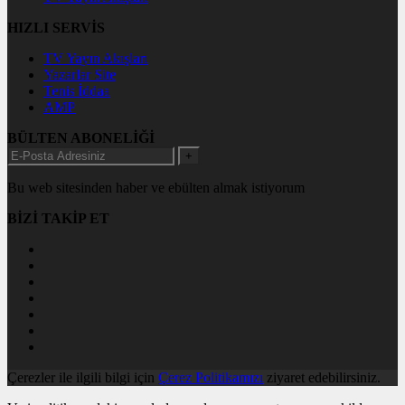
HIZLI SERVİS
TV Yayın Akışları
Yazarlar Site
Tenis İddaa
AMP
BÜLTEN ABONELİĞİ
+
Bu web sitesinden haber ve ebülten almak istiyorum
BİZİ TAKİP ET
Çerezler ile ilgili bilgi için
Çerez Politikamızı
ziyaret edebilirsiniz.