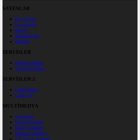
SAYFALAR
Üye Girişi
Üye Kaydı
Künye
Hakkımızda
İletişim
SERVİSLER
Hentbol İddaa
Voleybol İddaa
SERVİSLER 2
Canlı Borsa
Canlı TV
MULTİMEDYA
Gazeteler
Hava Durumu
Haber Gönder
Namaz Vakitleri
TV Yayın Akışları