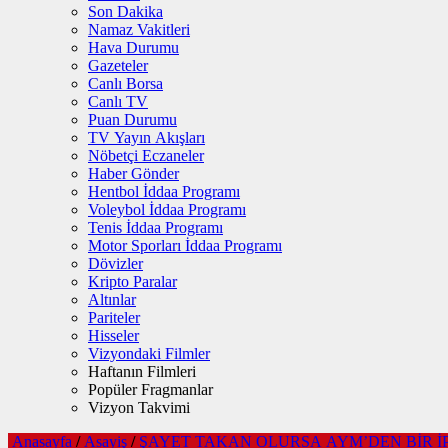
Son Dakika
Namaz Vakitleri
Hava Durumu
Gazeteler
Canlı Borsa
Canlı TV
Puan Durumu
TV Yayın Akışları
Nöbetçi Eczaneler
Haber Gönder
Hentbol İddaa Programı
Voleybol İddaa Programı
Tenis İddaa Programı
Motor Sporları İddaa Programı
Dövizler
Kripto Paralar
Altınlar
Pariteler
Hisseler
Vizyondaki Filmler
Haftanın Filmleri
Popüler Fragmanlar
Vizyon Takvimi
Anasayfa
/
Asayiş
/
ŞAYET TAKAN OLURSA AYM’DEN BİR İ