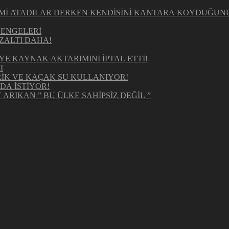
KİMİ ATADILAR DERKEN KENDİSİNİ KANTARA KOYDUĞUN
DENGELERİ
ZALTI DAHA!
E KAYNAK AKTARIMINI İPTAL ETTİ!
I
RİK VE KAÇAK SU KULLANIYOR!
DA İSTİYOR!
ARIKAN ” BU ÜLKE SAHİPSİZ DEĞİL ”