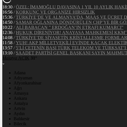
18:30
/
ÖZEL: İMAMOĞLU DAVASINA 1 YIL 10 AYLIK HA
16:56
/
KORKUNÇ VE ORGANİZE HIRSIZLIK
15:36
/
TÜRKİYE’DE VE ALMANYA’DA, MAAŞ VE ÜCRET 
14:50
/
ŞAMAR OĞLANINA DÖNDÜRÜLEN CHP’YE BİR GÖ
10:22
/
ALİ BABACAN ” ERDOĞAN’IN ETRAFI KUMARCI”
12:36
/
HUKUK DİRENİYOR! ANAYASA MAHKEMESİ KKM’Y
14:08
/
TÜRKİYE’DE SİYASETİN KRİSTALLEŞME FORMLAR
11:58
/
YUH! AKP MİLLETVEKİLİ EVİNDE KAÇAK ELEKTİ
13:57
/
5’Lİ ÇETENİN BAŞI TÜRK TELEKOM VE TÜRKSAT’I 
13:10
/
SAADET PARTİSİ GENEL BAŞKANI SAYIN MAHMUT 
Malatya
AÇIK
31°
Adana
Adıyaman
Afyonkarahisar
Ağrı
Amasya
Ankara
Antalya
Artvin
Aydın
Balıkesir
Bilecik