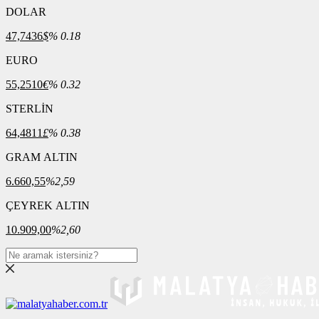
DOLAR
47,7436
$
% 0.18
EURO
55,2510
€
% 0.32
STERLİN
64,4811
£
% 0.38
GRAM ALTIN
6.660,55
%2,59
ÇEYREK ALTIN
10.909,00
%2,60