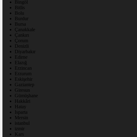
Bingöl
Bitlis
Bolu
Burdur
Bursa
Çanakkale
Çankırı
Çorum
Denizli
Diyarbakır
Edirne
Elazığ
Erzincan
Erzurum
Eskişehir
Gaziantep
Giresun
Gümüşhane
Hakkâri
Hatay
Isparta
Mersin
istanbul
izmir
Kars