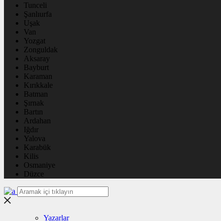
Tunceli
Şanlıurfa
Uşak
Van
Yozgat
Zonguldak
Aksaray
Bayburt
Karaman
Kırıkkale
Batman
Şırnak
Bartın
Ardahan
Iğdır
Yalova
Karabük
Kilis
Osmaniye
Düzce
Yazarlar