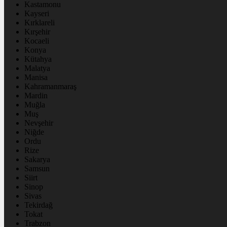
Kastamonu
Kayseri
Kırklareli
Kırşehir
Kocaeli
Konya
Kütahya
Malatya
Manisa
Kahramanmaraş
Mardin
Muğla
Muş
Nevşehir
Niğde
Ordu
Rize
Sakarya
Samsun
Siirt
Sinop
Sivas
Tekirdağ
Tokat
Trabzon