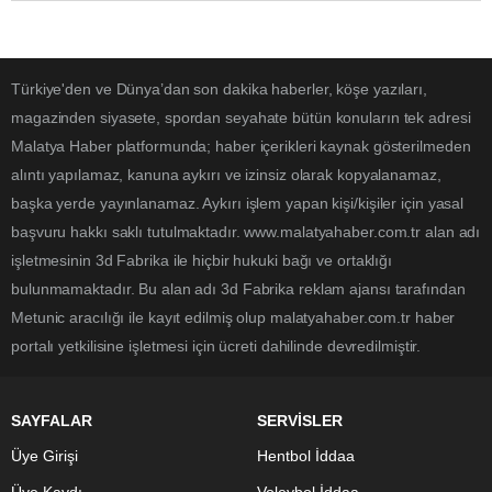
Türkiye'den ve Dünya’dan son dakika haberler, köşe yazıları,
magazinden siyasete, spordan seyahate bütün konuların tek adresi
Malatya Haber platformunda; haber içerikleri kaynak gösterilmeden
alıntı yapılamaz, kanuna aykırı ve izinsiz olarak kopyalanamaz,
başka yerde yayınlanamaz. Aykırı işlem yapan kişi/kişiler için yasal
başvuru hakkı saklı tutulmaktadır. www.malatyahaber.com.tr alan adı
işletmesinin 3d Fabrika ile hiçbir hukuki bağı ve ortaklığı
bulunmamaktadır. Bu alan adı 3d Fabrika reklam ajansı tarafından
Metunic aracılığı ile kayıt edilmiş olup malatyahaber.com.tr haber
portalı yetkilisine işletmesi için ücreti dahilinde devredilmiştir.
SAYFALAR
SERVİSLER
Üye Girişi
Hentbol İddaa