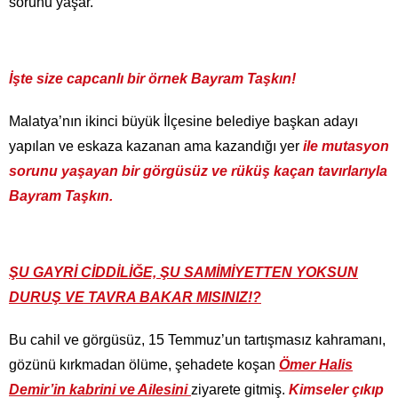
sorunu yaşar.
İşte size capcanlı bir örnek Bayram Taşkın!
Malatya’nın ikinci büyük İlçesine belediye başkan adayı
yapılan ve eskaza kazanan ama kazandığı yer
ile mutasyon
sorunu yaşayan bir görgüsüz ve rüküş kaçan tavırlarıyla
Bayram Taşkın.
ŞU GAYRİ CİDDİLİĞE, ŞU SAMİMİYETTEN YOKSUN
DURUŞ VE TAVRA BAKAR MISINIZ!?
Bu cahil ve görgüsüz, 15 Temmuz’un tartışmasız kahramanı,
gözünü kırkmadan ölüme, şehadete koşan
Ömer Halis
Demir’in kabrini ve Ailesini
ziyarete gitmiş.
Kimseler çıkıp