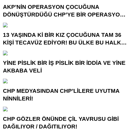
AKP’NİN OPERASYON ÇOCUĞUNA
DÖNÜŞTÜRDÜĞÜ CHP’YE BİR OPERASYON
DAHA!
13 YAŞINDA Kİ BİR KIZ ÇOCUĞUNA TAM 36
KİŞİ TECAVÜZ EDİYOR! BU ÜLKE BU HALK
NEREYE SAVRULDU NASIL SAVRULDU!
YİNE PİSLİK BİR İŞ PİSLİK BİR İDDİA VE YİNE
AKBABA VELİ
CHP MEDYASINDAN CHP’LİLERE UYUTMA
NİNNİLERİ!
CHP GÖZLER ÖNÜNDE ÇİL YAVRUSU GİBİ
DAĞILIYOR / DAĞITILIYOR!