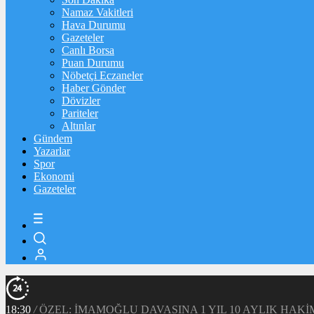
Namaz Vakitleri
Hava Durumu
Gazeteler
Canlı Borsa
Puan Durumu
Nöbetçi Eczaneler
Haber Gönder
Dövizler
Pariteler
Altınlar
Gündem
Yazarlar
Spor
Ekonomi
Gazeteler
18:30
/
ÖZEL: İMAMOĞLU DAVASINA 1 YIL 10 AYLIK HA