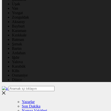
Uşak
Van
Yozgat
Zonguldak
Aksaray
Bayburt
Karaman
Kırıkkale
Batman
Şırnak
Bartın
Ardahan
Iğdır
Yalova
Karabük
Kilis
Osmaniye
Düzce
Yazarlar
Son Dakika
Namaz Vakitleri