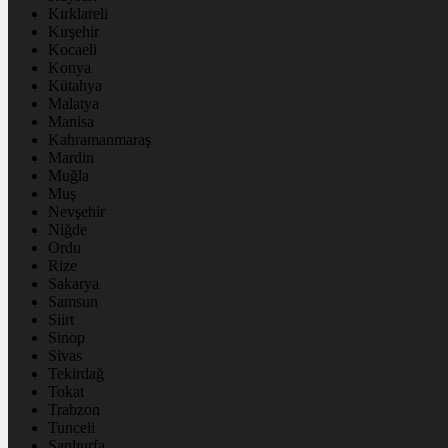
Kırklareli
Kırşehir
Kocaeli
Konya
Kütahya
Malatya
Manisa
Kahramanmaraş
Mardin
Muğla
Muş
Nevşehir
Niğde
Ordu
Rize
Sakarya
Samsun
Siirt
Sinop
Sivas
Tekirdağ
Tokat
Trabzon
Tunceli
Şanlıurfa