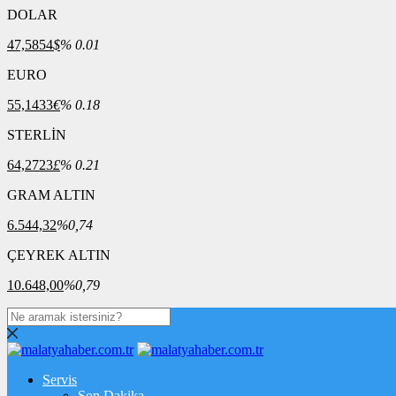
DOLAR
47,5854
$
% 0.01
EURO
55,1433
€
% 0.18
STERLİN
64,2723
£
% 0.21
GRAM ALTIN
6.544,32
%0,74
ÇEYREK ALTIN
10.648,00
%0,79
Servis
Son Dakika