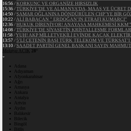
16:56
/
KORKUNÇ VE ORGANİZE HIRSIZLIK
15:36
/
TÜRKİYE’DE VE ALMANYA’DA, MAAŞ VE ÜCRET 
14:50
/
ŞAMAR OĞLANINA DÖNDÜRÜLEN CHP’YE BİR GÖ
10:22
/
ALİ BABACAN ” ERDOĞAN’IN ETRAFI KUMARCI”
12:36
/
HUKUK DİRENİYOR! ANAYASA MAHKEMESİ KKM’YE
14:08
/
TÜRKİYE’DE SİYASETİN KRİSTALLEŞME FORMLAR
11:58
/
YUH! AKP MİLLETVEKİLİ EVİNDE KAÇAK ELEKTİ
13:57
/
5’Lİ ÇETENİN BAŞI TÜRK TELEKOM VE TÜRKSAT’I 
13:10
/
SAADET PARTİSİ GENEL BAŞKANI SAYIN MAHMUT 
Malatya
AÇIK
28°
Adana
Adıyaman
Afyonkarahisar
Ağrı
Amasya
Ankara
Antalya
Artvin
Aydın
Balıkesir
Bilecik
Bingöl
Bitlis