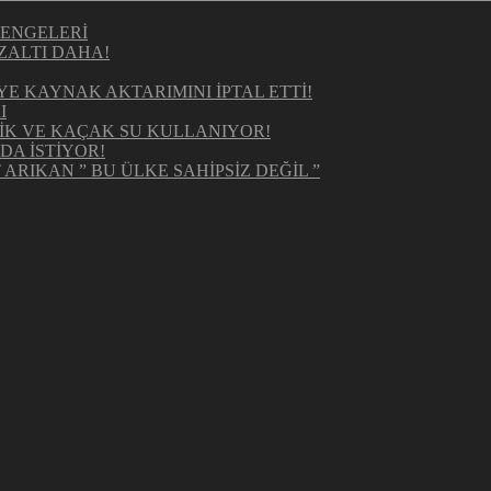
DENGELERİ
ZALTI DAHA!
 KAYNAK AKTARIMINI İPTAL ETTİ!
I
RİK VE KAÇAK SU KULLANIYOR!
DA İSTİYOR!
ARIKAN ” BU ÜLKE SAHİPSİZ DEĞİL ”