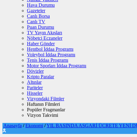
Hava Durumu
Gazeteler
Canlı Borsa
Canlı TV
Puan Durumu
TV Yayın Akışları
Nöbetçi Eczaneler
Haber Gönder
Hentbol İddaa Programı
Voleybol İddaa Programı
Tenis İddaa Programı
Motor Sporları İddaa Programı
Dövizler
Kripto Paralar
Altınlar
Pariteler
Hisseler
Vizyondaki Filmler
Haftanın Filmleri
Popüler Fragmanlar
Vizyon Takvimi
Anasayfa
/
Ekonomi
/
YIL BAŞINDA ASGARİ ÜCRETE YENİ 