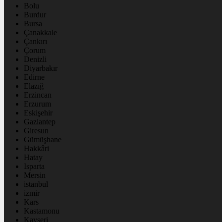
Bolu
Burdur
Bursa
Çanakkale
Çankırı
Çorum
Denizli
Diyarbakır
Edirne
Elazığ
Erzincan
Erzurum
Eskişehir
Gaziantep
Giresun
Gümüşhane
Hakkâri
Hatay
Isparta
Mersin
istanbul
izmir
Kars
Kastamonu
Kayseri