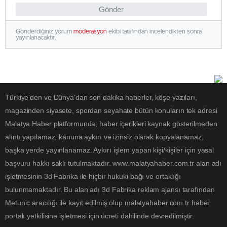
Gönder
Gönderdiğiniz yorum
moderasyon
ekibi tarafından incelendikten sonra
yayınlanacaktır.
Türkiye'den ve Dünya’dan son dakika haberler, köşe yazıları,
magazinden siyasete, spordan seyahate bütün konuların tek adresi
Malatya Haber platformunda; haber içerikleri kaynak gösterilmeden
alıntı yapılamaz, kanuna aykırı ve izinsiz olarak kopyalanamaz,
başka yerde yayınlanamaz. Aykırı işlem yapan kişi/kişiler için yasal
başvuru hakkı saklı tutulmaktadır. www.malatyahaber.com.tr alan adı
işletmesinin 3d Fabrika ile hiçbir hukuki bağı ve ortaklığı
bulunmamaktadır. Bu alan adı 3d Fabrika reklam ajansı tarafından
Metunic aracılığı ile kayıt edilmiş olup malatyahaber.com.tr haber
portalı yetkilisine işletmesi için ücreti dahilinde devredilmiştir.