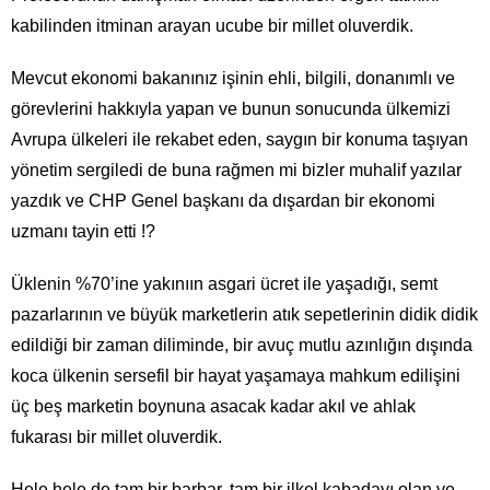
kabilinden itminan arayan ucube bir millet oluverdik.
Mevcut ekonomi bakanınız işinin ehli, bilgili, donanımlı ve
görevlerini hakkıyla yapan ve bunun sonucunda ülkemizi
Avrupa ülkeleri ile rekabet eden, saygın bir konuma taşıyan
yönetim sergiledi de buna rağmen mi bizler muhalif yazılar
yazdık ve CHP Genel başkanı da dışardan bir ekonomi
uzmanı tayin etti !?
Üklenin %70’ine yakınıın asgari ücret ile yaşadığı, semt
pazarlarının ve büyük marketlerin atık sepetlerinin didik didik
edildiği bir zaman diliminde, bir avuç mutlu azınlığın dışında
koca ülkenin sersefil bir hayat yaşamaya mahkum edilişini
üç beş marketin boynuna asacak kadar akıl ve ahlak
fukarası bir millet oluverdik.
Hele hele de tam bir barbar, tam bir ilkel kabadayı olan ve