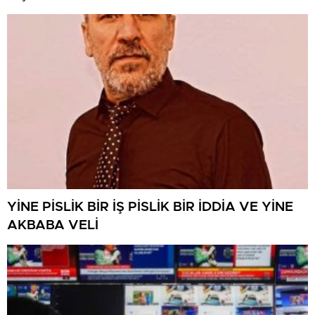
NEREYE SAVRULDU NASIL SAVRULDU!
YİNE PİSLİK BİR İŞ PİSLİK BİR İDDİA VE YİNE
AKBABA VELİ