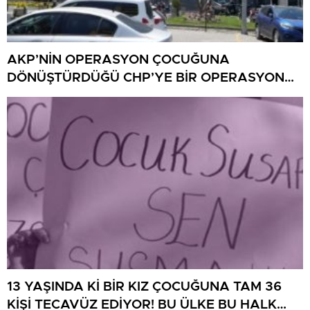
AKP’NİN OPERASYON ÇOCUĞUNA
DÖNÜŞTÜRDÜĞÜ CHP’YE BİR OPERASYON
DAHA!
13 YAŞINDA Kİ BİR KIZ ÇOCUĞUNA TAM 36
KİŞİ TECAVÜZ EDİYOR! BU ÜLKE BU HALK