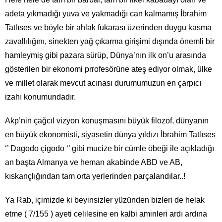
adeta yıkmadığı yuva ve yakmadığı can kalmamış İbrahim
Tatlıses ve böyle bir ahlak fukarası üzerinden duygu kasma
zavallılığını, sinekten yağ çıkarma girişimi dışında önemli bir
hamleymiş gibi pazara sürüp, Dünya’nın ilk on’u arasında
gösterilen bir ekonomi prrofesörüne ateş ediyor olmak, ülke
ve millet olarak mevcut acınası durumumuzun en çarpıcı
izahı konumundadır.
Akp’nin çağcıl vizyon konuşmasını büyük filozof, dünyanın
en büyük ekonomisti, siyasetin dünya yıldızı İbrahim Tatlıses
‘’ Dagodo çigodo ‘’ gibi mucize bir cümle öbeği ile açıkladığı
an başta Almanya ve heman akabinde ABD ve AB,
kıskançlığından tam orta yerlerinden parçalandılar..!
Ya Rab, içimizde ki beyinsizler yüzünden bizleri de helak
etme ( 7/155 ) ayeti celilesine en kalbi aminleri ardı ardına