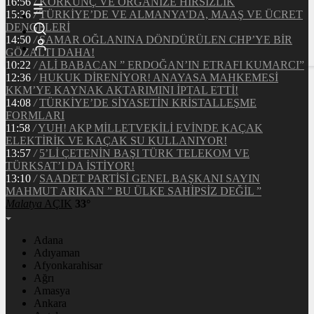
16:56
/
KORKUNÇ VE ORGANİZE HIRSIZLIK
15:36
/
TÜRKİYE’DE VE ALMANYA’DA, MAAŞ VE ÜCRET
DENGELERİ
14:50
/
ŞAMAR OĞLANINA DÖNDÜRÜLEN CHP’YE BİR
GÖZALTI DAHA!
10:22
/
ALİ BABACAN ” ERDOĞAN’IN ETRAFI KUMARCI”
12:36
/
HUKUK DİRENİYOR! ANAYASA MAHKEMESİ
KKM’YE KAYNAK AKTARIMINI İPTAL ETTİ!
14:08
/
TÜRKİYE’DE SİYASETİN KRİSTALLEŞME
FORMLARI
11:58
/
YUH! AKP MİLLETVEKİLİ EVİNDE KAÇAK
ELEKTİRİK VE KAÇAK SU KULLANIYOR!
13:57
/
5’Lİ ÇETENİN BAŞI TÜRK TELEKOM VE
TÜRKSAT’I DA İSTİYOR!
13:10
/
SAADET PARTİSİ GENEL BAŞKANI SAYIN
MAHMUT ARIKAN ” BU ÜLKE SAHİPSİZ DEĞİL ”
Malatya
AÇIK
33°
Adana
Adıyaman
Afyonkarahisar
Ağrı
Amasya
Ankara