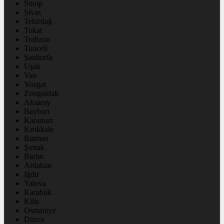
Sinop
Sivas
Tekirdağ
Tokat
Trabzon
Tunceli
Şanlıurfa
Uşak
Van
Yozgat
Zonguldak
Aksaray
Bayburt
Karaman
Kırıkkale
Batman
Şırnak
Bartın
Ardahan
Iğdır
Yalova
Karabük
Kilis
Osmaniye
Düzce