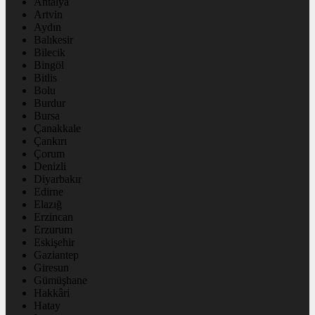
Antalya
Artvin
Aydın
Balıkesir
Bilecik
Bingöl
Bitlis
Bolu
Burdur
Bursa
Çanakkale
Çankırı
Çorum
Denizli
Diyarbakır
Edirne
Elazığ
Erzincan
Erzurum
Eskişehir
Gaziantep
Giresun
Gümüşhane
Hakkâri
Hatay