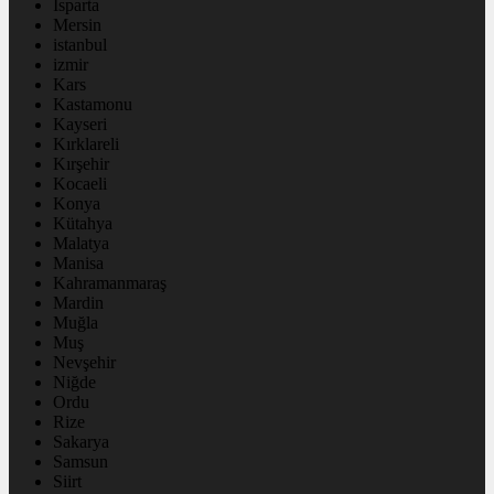
Isparta
Mersin
istanbul
izmir
Kars
Kastamonu
Kayseri
Kırklareli
Kırşehir
Kocaeli
Konya
Kütahya
Malatya
Manisa
Kahramanmaraş
Mardin
Muğla
Muş
Nevşehir
Niğde
Ordu
Rize
Sakarya
Samsun
Siirt