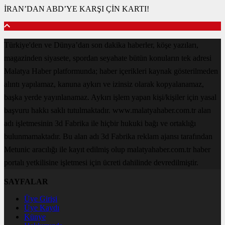
İRAN’DAN ABD’YE KARŞI ÇİN KARTI!
Türkiye'den ve Dünya’dan son dakika haberler, köşe yazıları,
magazinden siyasete, spordan seyahate bütün konuların tek adresi
Malatya Haber platformunda; haber içerikleri kaynak gösterilmeden
alıntı yapılamaz, kanuna aykırı ve izinsiz olarak kopyalanamaz,
başka yerde yayınlanamaz. Aykırı işlem yapan kişi/kişiler için yasal
başvuru hakkı saklı tutulmaktadır. www.malatyahaber.com.tr alan
adı işletmesinin 3d Fabrika ile hiçbir hukuki bağı ve ortaklığı
bulunmamaktadır. Bu alan adı 3d Fabrika reklam ajansı tarafından
Metunic aracılığı ile kayıt edilmiş olup malatyahaber.com.tr haber
portalı yetkilisine işletmesi için ücreti dahilinde devredilmiştir.
SAYFALAR
Üye Girişi
Üye Kaydı
Künye