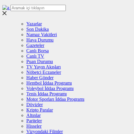
Yazarlar
Son Dakika
Namaz Vakitleri
Hava Durumu
Gazeteler
Canlı Borsa
Canlı TV
Puan Durumu
TV Yayın Akışları
Nöbetçi Eczaneler
Haber Gönder
Hentbol İddaa Programı
Voleybol İddaa Programı
Tenis İddaa Programı
Motor Sporları İddaa Programı
Dövizler
Kripto Paralar
Altınlar
Pariteler
Hisseler
Vizyondaki Filmler