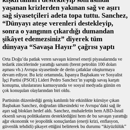
yaşanan krizlerden yakınan sağ ve aşırı
sağ siyasetçileri adeta topa tuttu. Sanchez,
“Dünyayı ateşe verenleri destekleyip,
sonra o yangının çıkardığı dumandan
şikâyet edemezsiniz” diyerek tüm
dünyaya “Savaşa Hayır” çağrısı yaptı
Orta Doğu’da patlak veren savaşın küresel enerji piyasalarında ve
tedarik zincirlerinde yarattığı sarsıntı (brent petrolün 100 doları
aşması vb.) Avrupa siyasetinde de derin çatlaklar oluşturmaya
devam ediyor. Bu kriz ortamında, İspanya Başbakanı ve Sosyalist
İşçi Partisi (PSOE) Lideri Pedro Sanchez’in yaptığı savaş karşıtı
konuşma, uluslararası kamuoyunda ve sosyal medyada günün en
çok konuşulan olaylarından biri oldu.
Partisinin düzenlediği geniş katılımlı bir etkinlikte kürsüye çıkan
Başbakan Sanchez, doğrudan ülkesindeki ve Avrupa’daki sağ ile
aşırı sağ blokları hedef aldı. Sanchez, muhalefetin hem ABD-İsrail
eksenli savaş politikalarını desteklediğini hem de bu savaşın yarattığı
ağır ekonomik ve jeopolitik sonuçlardan (enerji krizi, enflasyon,
güvenlik tehdidi) şikayet ettiğini belirterek bu durumu “ikiyüzlülük”