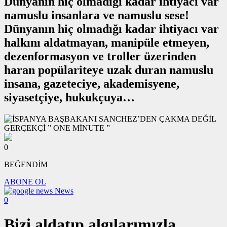
Dünyanın hiç olmadığı kadar ihtiyacı var
namuslu insanlara ve namuslu sese!
Dünyanın hiç olmadığı kadar ihtiyacı var
halkını aldatmayan, manipüle etmeyen,
dezenformasyon ve troller üzerinden
haran popülariteye uzak duran namuslu
insana, gazeteciye, akademisyene,
siyasetçiye, hukukçuya…
0
BEĞENDİM
ABONE OL
News
0
Bizi aldatıp algılarımızla