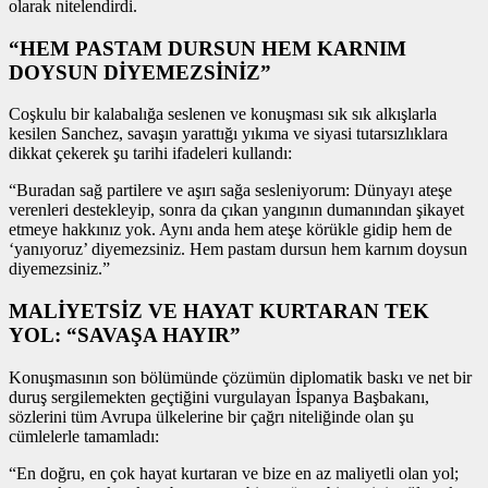
olarak nitelendirdi.
“HEM PASTAM DURSUN HEM KARNIM
DOYSUN DİYEMEZSİNİZ”
Coşkulu bir kalabalığa seslenen ve konuşması sık sık alkışlarla
kesilen Sanchez, savaşın yarattığı yıkıma ve siyasi tutarsızlıklara
dikkat çekerek şu tarihi ifadeleri kullandı:
“Buradan sağ partilere ve aşırı sağa sesleniyorum: Dünyayı ateşe
verenleri destekleyip, sonra da çıkan yangının dumanından şikayet
etmeye hakkınız yok. Aynı anda hem ateşe körükle gidip hem de
‘yanıyoruz’ diyemezsiniz. Hem pastam dursun hem karnım doysun
diyemezsiniz.”
MALİYETSİZ VE HAYAT KURTARAN TEK
YOL: “SAVAŞA HAYIR”
Konuşmasının son bölümünde çözümün diplomatik baskı ve net bir
duruş sergilemekten geçtiğini vurgulayan İspanya Başbakanı,
sözlerini tüm Avrupa ülkelerine bir çağrı niteliğinde olan şu
cümlelerle tamamladı:
“En doğru, en çok hayat kurtaran ve bize en az maliyetli olan yol;