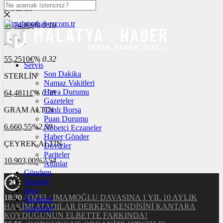
DOLAR
47,7436
$
% 0.18
EURO
55,2510
€
% 0.32
Servis
Son Dakika
STERLİN
Namaz Vakitleri
Hava Durumu
64,4811
£
% 0.38
Gazeteler
GRAM ALTIN
Canlı Borsa
Puan Durumu
6.660,55
%2,59
Nöbetçi Eczaneler
Haber Gönder
ÇEYREK ALTIN
Dövizler
Pariteler
10.903,00
%2,54
Altınlar
Gündem
Yazarlar
Spor
18:30
/
ÖZEL: İMAMOĞLU DAVASINA 1 YIL 10 AYLIK
Ekonomi
HAKİMİ ATADILAR DERKEN KENDİSİNİ KANTARA
Gazeteler
KOYDUĞUNUN ELBETTE FARKINDA!