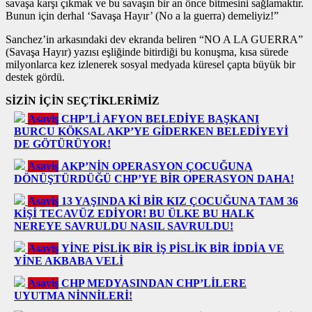
savaşa karşı çıkmak ve bu savaşın bir an önce bitmesini sağlamaktır.
Bunun için derhal ‘Savaşa Hayır’ (No a la guerra) demeliyiz!”
Sanchez’in arkasındaki dev ekranda beliren “NO A LA GUERRA”
(Savaşa Hayır) yazısı eşliğinde bitirdiği bu konuşma, kısa sürede
milyonlarca kez izlenerek sosyal medyada küresel çapta büyük bir
destek gördü.
SİZİN İÇİN SEÇTİKLERİMİZ
Asayiş
CHP’Lİ AFYON BELEDİYE BAŞKANI
BURCU KÖKSAL AKP’YE GİDERKEN BELEDİYEYİ
DE GÖTÜRÜYOR!
Asayiş
AKP’NİN OPERASYON ÇOCUĞUNA
DÖNÜŞTÜRDÜĞÜ CHP’YE BİR OPERASYON DAHA!
Asayiş
13 YAŞINDA Kİ BİR KIZ ÇOCUĞUNA TAM 36
KİŞİ TECAVÜZ EDİYOR! BU ÜLKE BU HALK
NEREYE SAVRULDU NASIL SAVRULDU!
Asayiş
YİNE PİSLİK BİR İŞ PİSLİK BİR İDDİA VE
YİNE AKBABA VELİ
Asayiş
CHP MEDYASINDAN CHP’LİLERE
UYUTMA NİNNİLERİ!