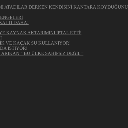
KİMİ ATADILAR DERKEN KENDİSİNİ KANTARA KOYDUĞUN
DENGELERİ
ZALTI DAHA!
 KAYNAK AKTARIMINI İPTAL ETTİ!
I
RİK VE KAÇAK SU KULLANIYOR!
DA İSTİYOR!
ARIKAN ” BU ÜLKE SAHİPSİZ DEĞİL ”