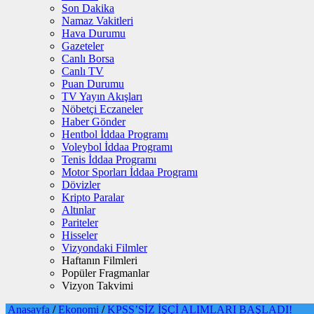
Son Dakika
Namaz Vakitleri
Hava Durumu
Gazeteler
Canlı Borsa
Canlı TV
Puan Durumu
TV Yayın Akışları
Nöbetçi Eczaneler
Haber Gönder
Hentbol İddaa Programı
Voleybol İddaa Programı
Tenis İddaa Programı
Motor Sporları İddaa Programı
Dövizler
Kripto Paralar
Altınlar
Pariteler
Hisseler
Vizyondaki Filmler
Haftanın Filmleri
Popüler Fragmanlar
Vizyon Takvimi
Anasayfa
/
Ekonomi
/
KPSS’SİZ İŞÇİ ALIMLARI BAŞLADI!