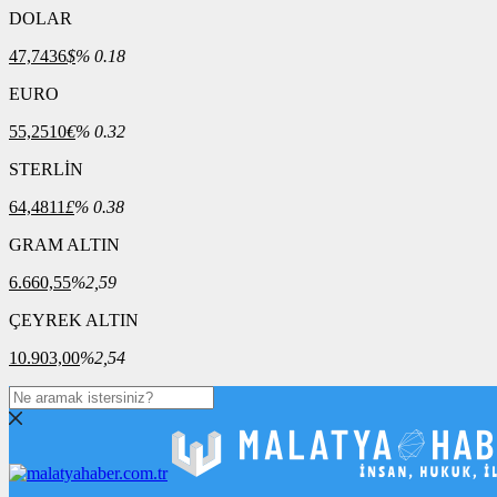
DOLAR
47,7436
$
% 0.18
EURO
55,2510
€
% 0.32
STERLİN
64,4811
£
% 0.38
GRAM ALTIN
6.660,55
%2,59
ÇEYREK ALTIN
10.903,00
%2,54