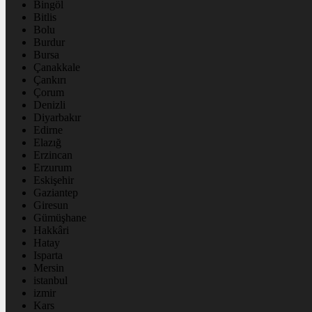
Bingöl
Bitlis
Bolu
Burdur
Bursa
Çanakkale
Çankırı
Çorum
Denizli
Diyarbakır
Edirne
Elazığ
Erzincan
Erzurum
Eskişehir
Gaziantep
Giresun
Gümüşhane
Hakkâri
Hatay
Isparta
Mersin
istanbul
izmir
Kars