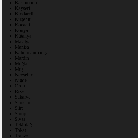
Kastamonu
Kayseri
Kırklareli
Kırşehir
Kocaeli
Konya
Kütahya
Malatya
Manisa
Kahramanmaraş
Mardin
Muğla
Muş
Nevşehir
Niğde
Ordu
Rize
Sakarya
Samsun
Siirt
Sinop
Sivas
Tekirdağ
Tokat
Trabzon