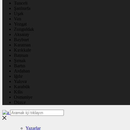
Tunceli
Şanlıurfa
Uşak
Van
Yozgat
Zonguldak
Aksaray
Bayburt
Karaman
Kırıkkale
Batman
Şırnak
Bartın
Ardahan
Iğdır
Yalova
Karabük
Kilis
Osmaniye
Düzce
Yazarlar