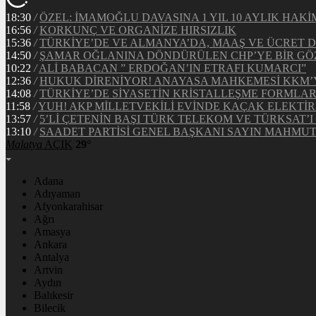
18:30
/
ÖZEL: İMAMOĞLU DAVASINA 1 YIL 10 AYLIK HA
16:56
/
KORKUNÇ VE ORGANİZE HIRSIZLIK
15:36
/
TÜRKİYE’DE VE ALMANYA’DA, MAAŞ VE ÜCRET 
14:50
/
ŞAMAR OĞLANINA DÖNDÜRÜLEN CHP’YE BİR GÖ
10:22
/
ALİ BABACAN ” ERDOĞAN’IN ETRAFI KUMARCI”
12:36
/
HUKUK DİRENİYOR! ANAYASA MAHKEMESİ KKM’YE
14:08
/
TÜRKİYE’DE SİYASETİN KRİSTALLEŞME FORMLAR
11:58
/
YUH! AKP MİLLETVEKİLİ EVİNDE KAÇAK ELEKTİ
13:57
/
5’Lİ ÇETENİN BAŞI TÜRK TELEKOM VE TÜRKSAT’I 
13:10
/
SAADET PARTİSİ GENEL BAŞKANI SAYIN MAHMUT 
Malatya
AÇIK
29°
Adana
Adıyaman
Afyonkarahisar
Ağrı
Amasya
Ankara
Antalya
Artvin
Aydın
Balıkesir
Bilecik